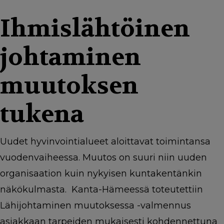
g
a
Ihmislähtöinen
t
johtaminen
i
o
muutoksen
n
tukena
Uudet hyvinvointialueet aloittavat toimintansa
vuodenvaiheessa. Muutos on suuri niin uuden
organisaation kuin nykyisen kuntakentänkin
näkökulmasta. Kanta-Hämeessä toteutettiin
Lähijohtaminen muutoksessa -valmennus
asiakkaan tarpeiden mukaisesti kohdennettuna