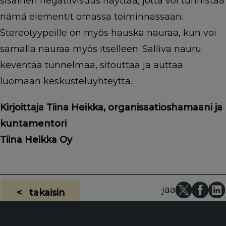
sisäinen negatiivisuus näyttää, jotta voi tunnistaa
nämä elementit omassa toiminnassaan.
Stereotyypeille on myös hauska nauraa, kun voi
samalla nauraa myös itselleen. Salliva nauru
keventää tunnelmaa, sitouttaa ja auttaa
luomaan keskusteluyhteyttä.
Kirjoittaja Tiina Heikka, organisaatioshamaani ja
kuntamentori
Tiina Heikka Oy
jaa
< takaisin