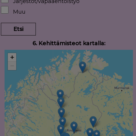
Järjestöt/vapaaehtoistyö
Muu
Etsi
6. Kehittämisteot kartalla: