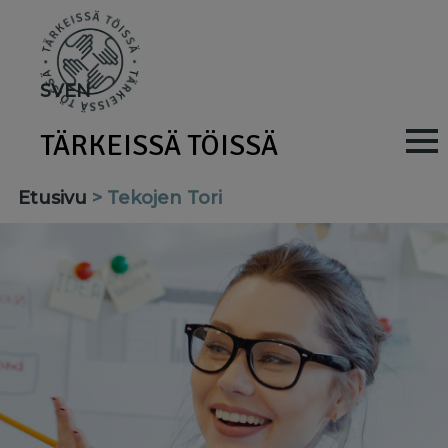
Skip
to
main
SV
EN
content
TÄRKEISSÄ TÖISSÄ
M
a
Etusivu
Tekojen Tori
i
n
n
a
v
i