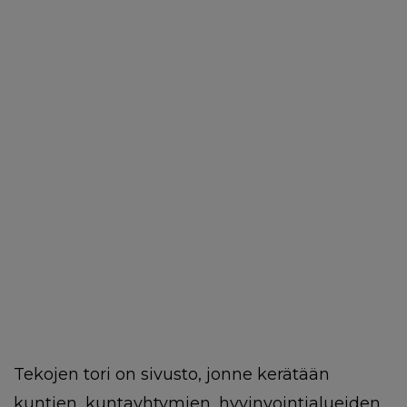
Tekojen tori on sivusto, jonne kerätään
kuntien, kuntayhtymien, hyvinvointialueiden