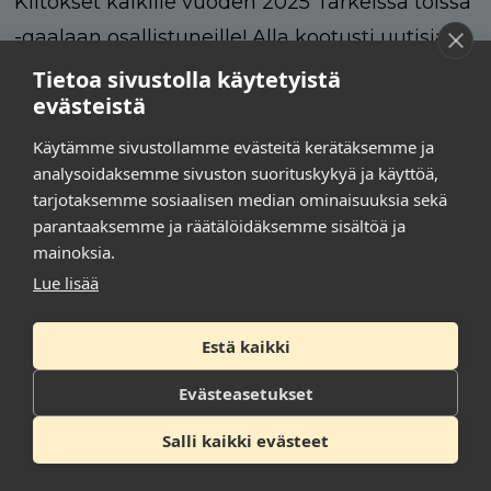
Kiitokset kaikille vuoden 2025 Tärkeissä töissä
-gaalaan osallistuneille! Alla kootusti uutisia
aiheesta:
Tietoa sivustolla käytetyistä
evästeistä
Palkittavien lista 2025
Gaalakuvat 2025
Käytämme sivustollamme evästeitä kerätäksemme ja
analysoidaksemme sivuston suorituskykyä ja käyttöä,
Viisi nostoa Tärkeissä töissä -gaalassa
tarjotaksemme sosiaalisen median ominaisuuksia sekä
palkituista kehittämisteoista
parantaaksemme ja räätälöidäksemme sisältöä ja
Kuntien ja hyvinvointialueiden
mainoksia.
kehittämisteot loistivat Tärkeissä töissä -
Lue lisää
gaalassa
Estä kaikki
Tärkeissä töissä -gaala nostaa esiin vuoden
innostavimmat kehittämisteot kunnista ja
Evästeasetukset
hyvinvointialueilta
Salli kaikki evästeet