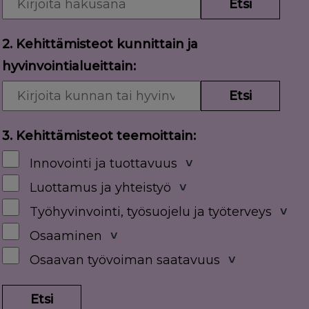
Etsi
2. Kehittämisteot kunnittain ja
hyvinvointialueittain:
Etsi
3. Kehittämisteot teemoittain:
Innovointi ja tuottavuus
˅
Luottamus ja yhteistyö
˅
Työhyvinvointi, työsuojelu ja työterveys
˅
Osaaminen
˅
Osaavan työvoiman saatavuus
˅
Etsi