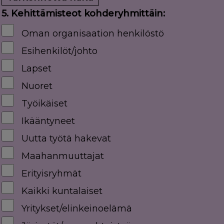
5. Kehittämisteot kohderyhmittäin:
Oman organisaation henkilöstö
Esihenkilöt/johto
Lapset
Nuoret
Työikäiset
Ikääntyneet
Uutta työtä hakevat
Maahanmuuttajat
Erityisryhmät
Kaikki kuntalaiset
Yritykset/elinkeinoelämä