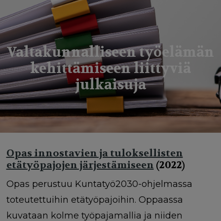
g
a
t
Valtakunnalliseen työelämän
i
kehittämiseen liittyviä
o
julkaisuja
n
Opas innostavien ja tuloksellisten
etätyöpajojen järjestämiseen
(2022)
Opas perustuu Kuntatyö2030-ohjelmassa
toteutettuihin etätyöpajoihin. Oppaassa
kuvataan kolme työpajamallia ja niiden