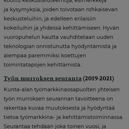
koottu keskusteluteemoja, esimerkkejä
ja kysymyksiä, joiden toivotaan rohkaisevan
keskusteluihin, ja edelleen erilaisiin
kokeiluihin ja yhdessä kehittämiseen. Hyvän
vuoropuhelun kautta vauhditetaan uuden
teknologian onnistunutta hyödyntämistä ja
aiempaa paremmiksi koettujen
toimintatapojen kehittämistä.
Työn murroksen seuranta
(2019-2021)
Kunta-alan työmarkkinaosapuolten yhteisen
työn murroksen seurannan tavoitteena on
rakentaa kuvaa muutoksesta ja hyödyntää
tietoa työmarkkina- ja kehittämistoiminnassa.
Seurantaa tehdään joka toinen vuosi, ja