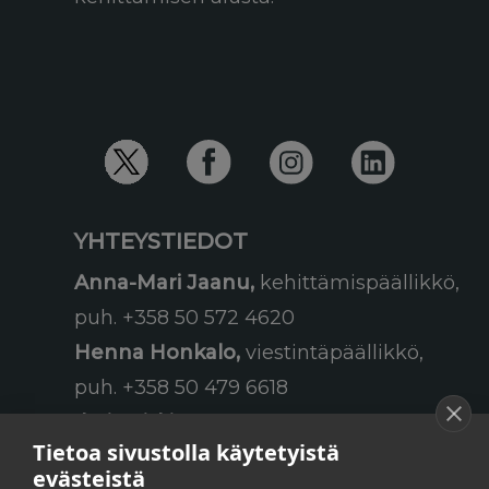
YHTEYSTIEDOT
Anna-Mari Jaanu,
kehittämispäällikkö,
puh. +358 50 572 4620
Henna Honkalo,
viestintäpäällikkö,
puh. +358 50 479 6618
Ilari Raiski,
viestintä- ja
Tietoa sivustolla käytetyistä
tapahtumakoordinaattori,
evästeistä