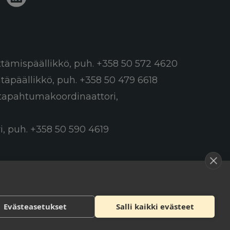
ttämispäällikkö,
puh. +358 50 572 4620
ntäpäällikkö,
puh. +358 50 479 6618
a tapahtumakoordinaattori,
i,
puh. +358 50 590 4619
Evästeasetukset
Salli kaikki evästeet
Tietosuojaseloste
Saavutettavuusseloste