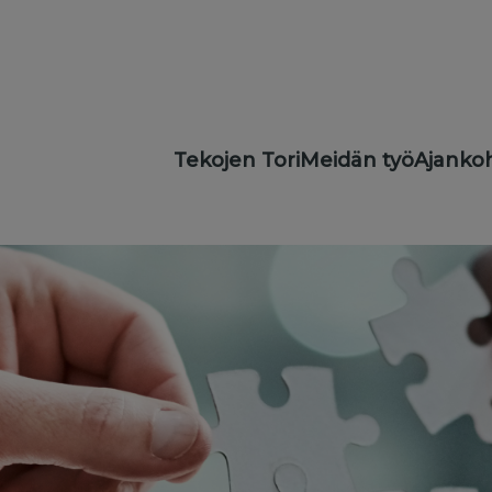
Main
Tekojen Tori
Meidän työ
Ajankoh
navigation