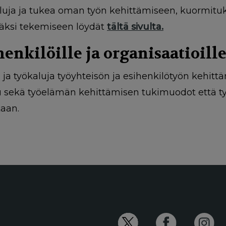
luja ja tukea oman työn kehittämiseen, kuormituk
äksi tekemiseen löydät
tältä sivulta.
henkilöille ja organisaatioill
ja työkaluja työyhteisön ja esihenkilötyön kehit
u sekä työelämän kehittämisen tukimuodot että ty
taan.