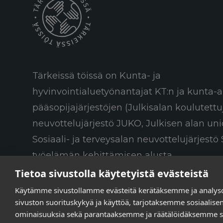
Tärkeissä töissä on Kunta- ja
hyvinvointialuetyönantajat KT:n ja kunta-a
pääsopijajärjestöjen (Julkisalan koulutett
neuvottelujärjestö JUKO, Julkisen alan uni
Sosiaali- ja terveysalan neuvottelujärjestö 
työelämän kehittämisen alusta.
Tietoa sivustolla käytetyistä evästeistä
Käytämme sivustollamme evästeitä kerätäksemme ja analy
sivuston suorituskykyä ja käyttöä, tarjotaksemme sosiaalis
ominaisuuksia sekä parantaaksemme ja räätälöidäksemme si