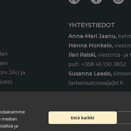
YHTEYSTIEDOT
Anna-Mari Jaanu,
kehi
Henna Honkalo,
viesti
lan
Ilari Raiski,
viestintä- j
ujen
puh. +358 45 130 3832
oni JAU ja
Susanna Laasio,
sihteer
Sote)
tarkeissatoissa[a]kt.fi
soidaksemme
Estä kaikki
en median
Tilaa uutiskirje
sältöä ja