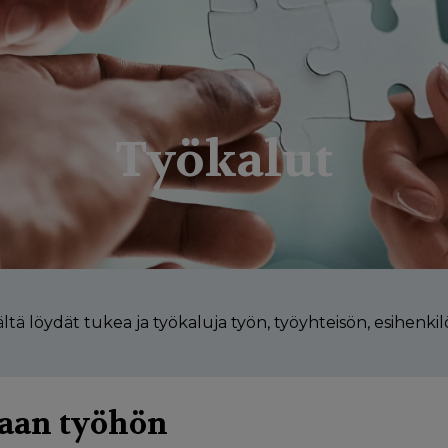
Työkalut
ltä löydät tukea ja työkaluja työn, työyhteisön, esihenk
an työhön