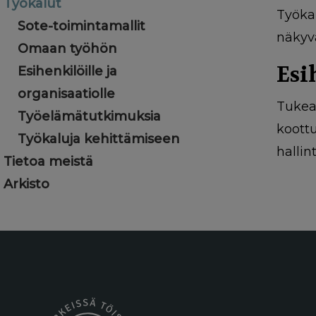
Työkalut
Työka
Sote-toimintamallit
näkyv
Omaan työhön
Esi
Esihenkilöille ja
organisaatiolle
Tukea 
Työelämätutkimuksia
koott
Työkaluja kehittämiseen
hallin
Tietoa meistä
Arkisto