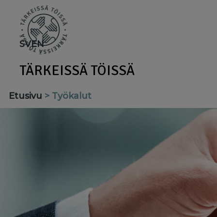
Skip
to
main
SV
EN
content
TÄRKEISSÄ TÖISSÄ
Etusivu
Työkalut