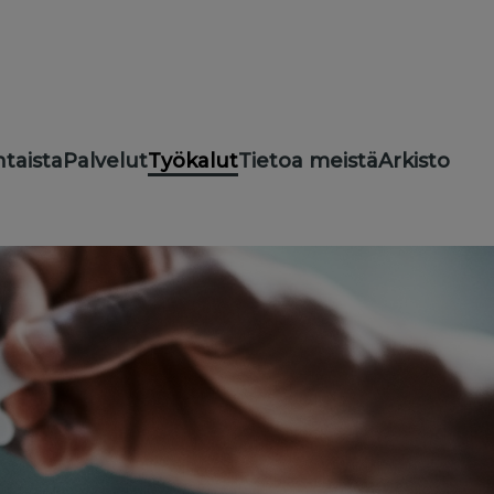
taista
Palvelut
Työkalut
Tietoa meistä
Arkisto