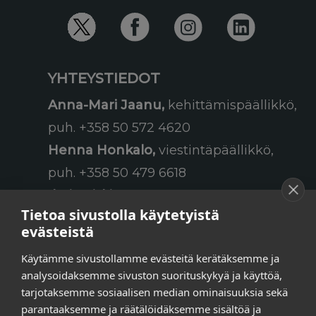
YHTEYSTIEDOT
Anna-Mari Jaanu,
kehittämispäällikkö,
puh. +358 50 572 4620
Henna Honkalo,
viestintäpäällikkö,
puh. +358 50 479 6618
Ilari Raiski,
viestintä- ja
Tietoa sivustolla käytetyistä
tapahtumakoordinaattori,
evästeistä
puh. +358 45 130 3832
Käytämme sivustollamme evästeitä kerätäksemme ja
Susanna Laasio,
sihteeri,
analysoidaksemme sivuston suorituskykyä ja käyttöä,
puh. +358 50 590 4619
tarjotaksemme sosiaalisen median ominaisuuksia sekä
tarkeissatoissa[a]kt.fi
parantaaksemme ja räätälöidäksemme sisältöä ja