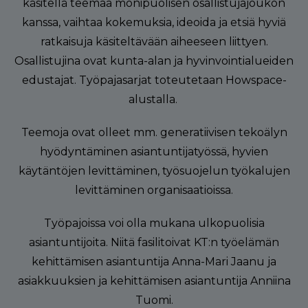
käsitellä teemaa monipuolisen osallistujajoukon
kanssa, vaihtaa kokemuksia, ideoida ja etsiä hyviä
ratkaisuja käsiteltävään aiheeseen liittyen.
Osallistujina ovat kunta-alan ja hyvinvointialueiden
edustajat. Työpajasarjat toteutetaan Howspace-
alustalla.
Teemoja ovat olleet mm. generatiivisen tekoälyn
hyödyntäminen asiantuntijatyössä, hyvien
käytäntöjen levittäminen, työsuojelun työkalujen
levittäminen organisaatioissa.
Työpajoissa voi olla mukana ulkopuolisia
asiantuntijoita. Niitä fasilitoivat KT:n työelämän
kehittämisen asiantuntija Anna-Mari Jaanu ja
asiakkuuksien ja kehittämisen asiantuntija Anniina
Tuomi.