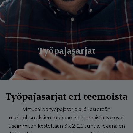
g
a
t
i
o
Työpajasarjat
n
Työpajasarjat eri teemoista
Virtuaalisia työpajasarjoja järjestetään
mahdollisuuksien mukaan eri teemoista. Ne ovat
useimmiten kestoltaan 3 x 2-2,5 tuntia. Ideana on