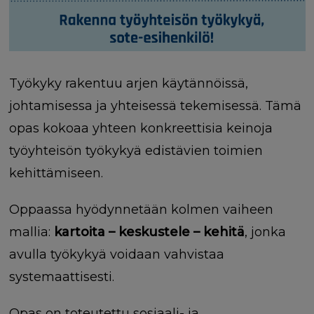
Työkyky rakentuu arjen käytännöissä,
johtamisessa ja yhteisessä tekemisessä. Tämä
opas kokoaa yhteen konkreettisia keinoja
työyhteisön työkykyä edistävien toimien
kehittämiseen.
Oppaassa hyödynnetään kolmen vaiheen
mallia:
kartoita – keskustele – kehitä
, jonka
avulla työkykyä voidaan vahvistaa
systemaattisesti.
Opas on toteutettu sosiaali- ja