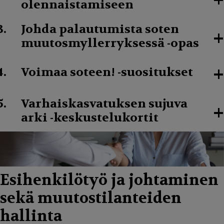
+
olennaistamiseen
Johda palautumista soten
+
muutosmyllerryksessä -opas
+
Voimaa soteen! -suositukset
Varhaiskasvatuksen sujuva
+
arki -keskustelukortit
Esihenkilötyö ja johtaminen
sekä muutostilanteiden
hallinta