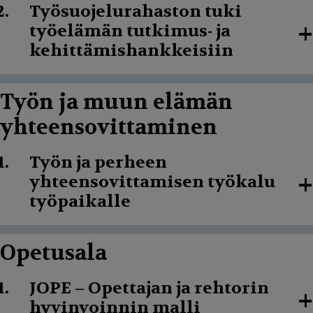
Työsuojelurahaston tuki
+
työelämän tutkimus- ja
kehittämishankkeisiin
Työn ja muun elämän
yhteensovittaminen
Työn ja perheen
+
yhteensovittamisen työkalu
työpaikalle
Opetusala
JOPE – Opettajan ja rehtorin
+
hyvinvoinnin malli