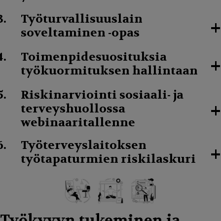
Työturvallisuuslain
+
soveltaminen -opas
Toimenpidesuosituksia
+
työkuormituksen hallintaan
Riskinarviointi sosiaali- ja
+
terveyshuollossa
webinaaritallenne
Työterveyslaitoksen
+
työtapaturmien riskilaskuri
Työkyvyn tukeminen ja