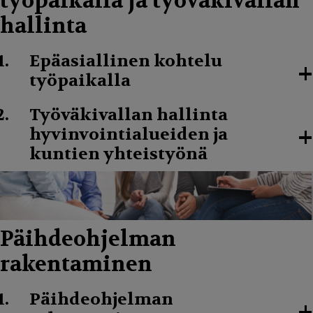
työpaikalla ja työväkivallan
hallinta
Epäasiallinen kohtelu
+
työpaikalla
Työväkivallan hallinta
+
hyvinvointialueiden ja
kuntien yhteistyönä
Päihdeohjelman
rakentaminen
Päihdeohjelman
+