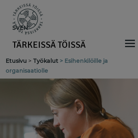
Skip
to
main
SV
EN
content
TÄRKEISSÄ TÖISSÄ
M
a
Etusivu
Työkalut
Esihenkilöille ja
i
organisaatiolle
n
n
a
v
i