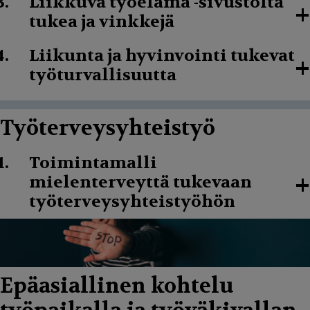
Liikkuva työelämä -sivustolta
+
tukea ja vinkkejä
Liikunta ja hyvinvointi tukevat
+
työturvallisuutta
Työterveysyhteistyö
Toimintamalli
+
mielenterveyttä tukevaan
työterveysyhteistyöhön
Epäasiallinen kohtelu