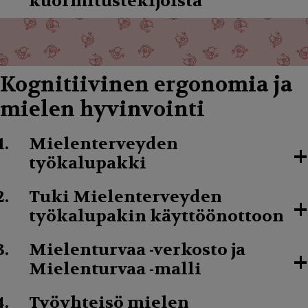
kuormitustekijöistä
Kognitiivinen ergonomia ja
mielen hyvinvointi
Mielenterveyden
+
työkalupakki
Tuki Mielenterveyden
+
työkalupakin käyttöönottoon
Mielenturvaa -verkosto ja
+
Mielenturvaa -malli
Työyhteisö mielen