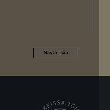
ansaitsemansa
näkyvyyden. Klinikat
järjestetään Teamsissa ja
kestävät 30 minuuttia. 👉
Katso aikataulut ja
tarkemmat tiedot:
https://tarkeissatoissa.fi/hae-
Näytä lisää
vinkit-Tekojen-tori-
klinikalta Kunta- ja
hyvinvointialuetyönantajat
KT Tehy ry SuPer ry
Ammattiliitto Jyty
Ammattiliitto JHL
Julkisalan koulutettujen