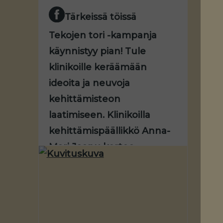
Tärkeissä töissä
Tekojen tori -kampanja
käynnistyy pian! Tule
klinikoille keräämään
ideoita ja neuvoja
kehittämisteon
laatimiseen. Klinikoilla
kehittämispäällikkö Anna-
Mari Jaanu kertoo,
millainen on hyvä
kehittämisteko ja mitä
kannattaa huomioida, jotta
oma teko saa