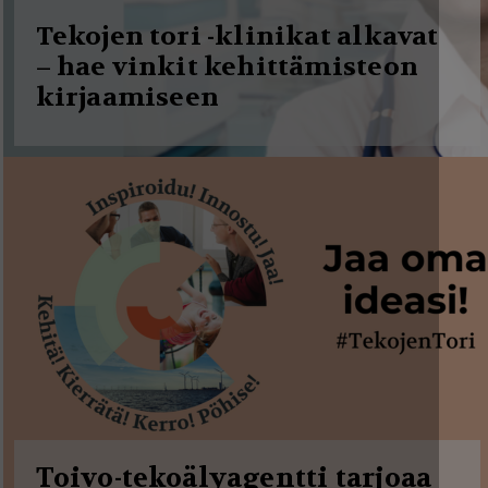
g
Tekojen tori -klinikat alkavat
a
– hae vinkit kehittämisteon
t
kirjaamiseen
i
o
n
Toivo-tekoälyagentti tarjoaa