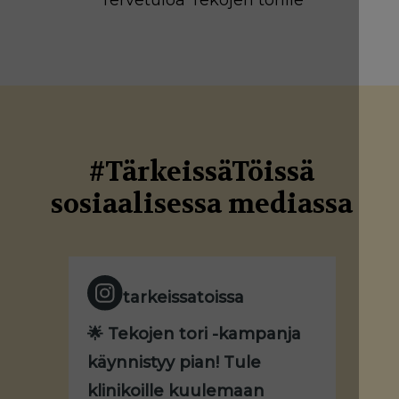
#TärkeissäTöissä
sosiaalisessa mediassa
tarkeissatoissa
🌟 Tekojen tori -kampanja
käynnistyy pian! Tule
klinikoille kuulemaan