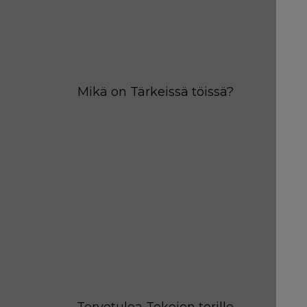
Mikä on Tärkeissä töissä?
Tervetuloa Tekojen torille