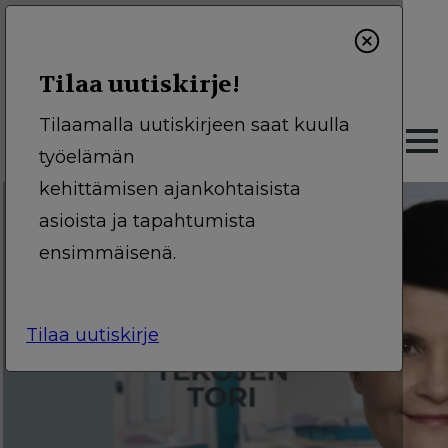
Skip
to
main
Tilaa uutiskirje!
SV
EN
content
Tilaamalla uutiskirjeen saat kuulla
TÄRKEISSÄ TÖISSÄ
M
työelämän
kehittämisen ajankohtaisista
a
#uutinen
asioista ja tapahtumista
i
ensimmäisenä.
n
n
a
Tilaa uutiskirje
v
i