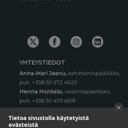
YHTEYSTIEDOT
Anna-Mari Jaanu,
kehittämispäällikkö,
puh. +358 50 572 4620
Henna Honkalo,
viestintäpäällikkö,
puh. +358 50 479 6618
Ilari Raiski,
viestintä- ja
Tietoa sivustolla käytetyistä
tapahtumakoordinaattori,
evästeistä