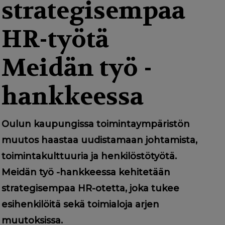
g
strategisempaa
a
HR-työtä
t
i
Meidän työ -
o
hankkeessa
n
Oulun kaupungissa toimintaympäristön
muutos haastaa uudistamaan johtamista,
toimintakulttuuria ja henkilöstötyötä.
Meidän työ -hankkeessa kehitetään
strategisempaa HR-otetta, joka tukee
esihenkilöitä sekä toimialoja arjen
muutoksissa.