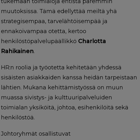
tukemaan toimialoja entistä paremmin
muutoksissa. Tämä edellyttää meiltä yhä
strategisempaa, tarvelähtöisempää ja
ennakoivampaa otetta, kertoo
henkilöstöpalvelupäällikkö
Charlotta
Rahikainen
.
HR:n roolia ja työotetta kehitetään yhdessä
sisäisten asiakkaiden kanssa heidän tarpeistaan
lähtien. Mukana kehittämistyössä on muun
muassa sivistys- ja kulttuuripalveluiden
toimialan yksiköitä, johtoa, esihenkilöitä sekä
henkilöstöä.
Johtoryhmät osallistuvat