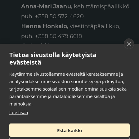
Anna-Mari Jaanu,
kehittämispäällikkö,
puh. +358 50 572 4620
Henna Honkalo,
viestintäpäällikkö,
puh. +358 50 479 6618
Ilari Raiski,
viestintä- ja
Tietoa sivustolla käytetyistä
tapahtumakoordinaattori,
evästeistä
puh. +358 45 130 3832
Käytämme sivustollamme evästeitä kerätäksemme ja
Susanna Laasio,
sihteeri,
analysoidaksemme sivuston suorituskykyä ja käyttöä,
puh. +358 50 590 4619
tarjotaksemme sosiaalisen median ominaisuuksia sekä
tarkeissatoissa[a]kt.fi
parantaaksemme ja räätälöidäksemme sisältöä ja
mainoksia.
Lue lisää
Tilaa uutiskirje
Estä kaikki
Tietosuojaseloste