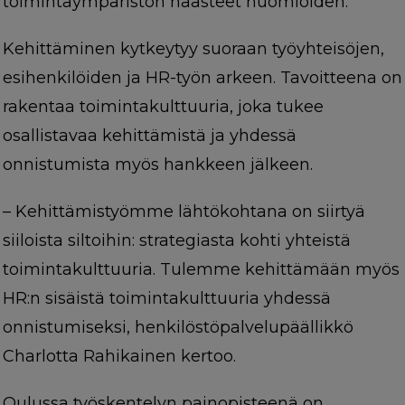
toimintaympäristön haasteet huomioiden.
Kehittäminen kytkeytyy suoraan työyhteisöjen,
esihenkilöiden ja HR-työn arkeen. Tavoitteena on
rakentaa toimintakulttuuria, joka tukee
osallistavaa kehittämistä ja yhdessä
onnistumista myös hankkeen jälkeen.
– Kehittämistyömme lähtökohtana on siirtyä
siiloista siltoihin: strategiasta kohti yhteistä
toimintakulttuuria. Tulemme kehittämään myös
HR:n sisäistä toimintakulttuuria yhdessä
onnistumiseksi, henkilöstöpalvelupäällikkö
Charlotta Rahikainen kertoo.
Oulussa työskentelyn painopisteenä on