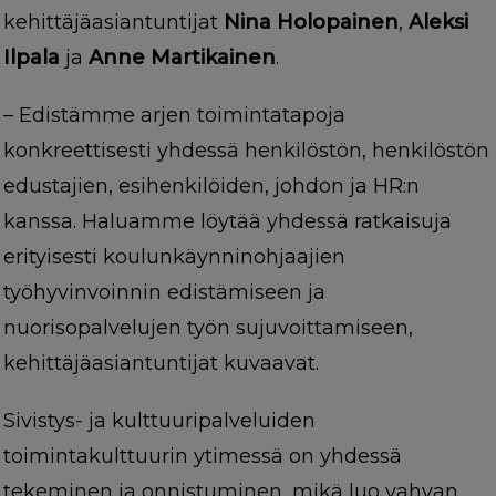
kehittäjäasiantuntijat
Nina Holopainen
,
Aleksi
Ilpala
ja
Anne Martikainen
.
– Edistämme arjen toimintatapoja
konkreettisesti yhdessä henkilöstön, henkilöstön
edustajien, esihenkilöiden, johdon ja HR:n
kanssa. Haluamme löytää yhdessä ratkaisuja
erityisesti koulunkäynninohjaajien
työhyvinvoinnin edistämiseen ja
nuorisopalvelujen työn sujuvoittamiseen,
kehittäjäasiantuntijat kuvaavat.
Sivistys- ja kulttuuripalveluiden
toimintakulttuurin ytimessä on yhdessä
tekeminen ja onnistuminen, mikä luo vahvan