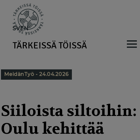
Skip
to
main
SV
EN
content
TÄRKEISSÄ TÖISSÄ
M
a
i
MeidänTyö - 24.04.2026
n
n
a
Siiloista siltoihin:
v
Oulu kehittää
i