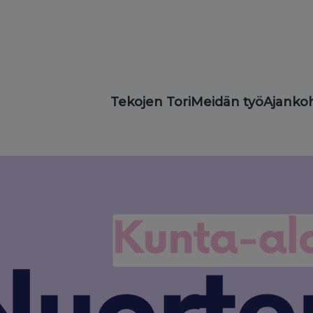
Main
Tekojen Tori
Meidän työ
Ajankoh
navigation