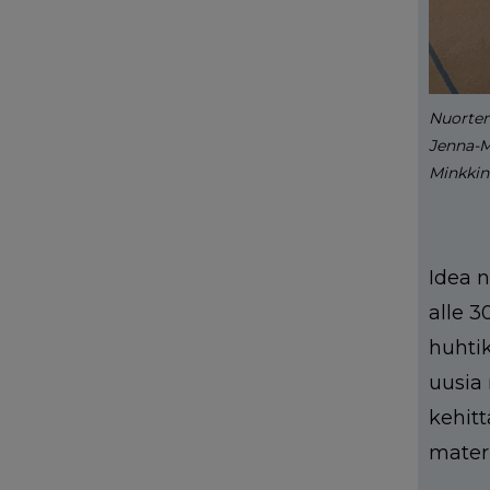
Nuorten
Jenna-M
Minkkine
Idea 
alle 3
huhtik
uusia
kehitt
materi