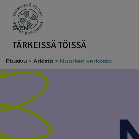
Skip
to
main
SV
EN
content
TÄRKEISSÄ TÖISSÄ
Etusivu
Arkisto
Nuorten verkosto