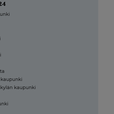
24
punki
i
i
ta
n kaupunki
äskylän kaupunki
unki