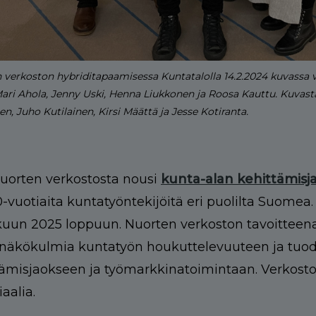
 verkoston hybriditapaamisessa Kuntatalolla 14.2.2024 kuvassa va
ari Ahola, Jenny Uski, Henna Liukkonen ja Roosa Kauttu. Kuvasta
n, Juho Kutilainen, Kirsi Määttä ja Jesse Kotiranta.
nuorten verkostosta nousi
kunta-alan kehittämisj
0-vuotiaita kuntatyöntekijöitä eri puolilta Suome
uun 2025 loppuun. Nuorten verkoston tavoitteena o
 näkökulmia kuntatyön houkuttelevuuteen ja tuoda
ämisjaokseen ja työmarkkinatoimintaan. Verkosto k
aalia.