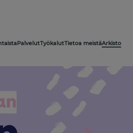
taista
Palvelut
Työkalut
Tietoa meistä
Arkisto