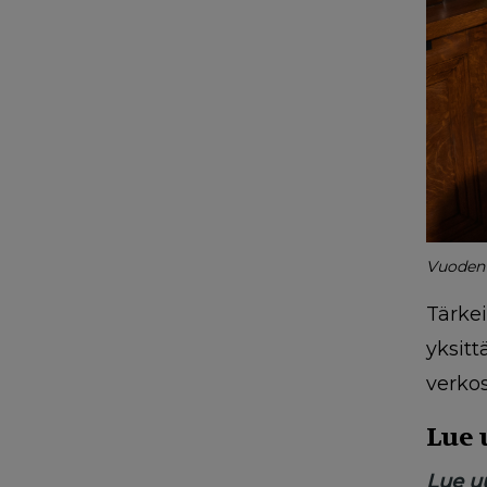
Vuoden 2
Tärkei
yksitt
verkos
Lue 
Lue u