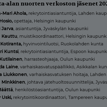
a-alan nuorten verkoston jäsenet 20
-Mari Ahola,
rekrytointiasiantuntija, Lahden kau
 Hosio,
opettaja, Helsingin kaupunki
 Jarva
, asiantuntija, Jyväskylän kaupunki
 Kauttu
, muistikoordinaattori, Helsingin kaupunk
Kotiranta,
hyvinvointiluotsi, Ruokolahden kunta
ri Kuntsi
,
rekrytointiasiantuntija, Espoon kaupunk
Kutilainen
, harrasteohjaaja, Oulun kaupunki
da Laine
, varhaiskasvatuspäällikkö, Asikkalan kun
a Liukkonen
, varhaiskasvatuksen hoitaja, Lahde
 Minkkinen
, johtava jätehuoltosuunnittelija, Jyv
Määttä
, henkilöstöasiantuntija, Oulun kaupunki
 Uski,
rekrytointikoordinaattori, Tampereen kaup