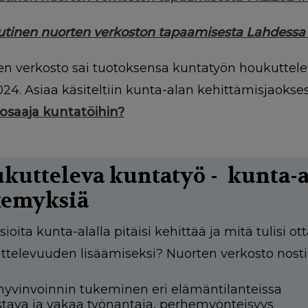
utinen nuorten verkoston tapaamisesta Lahdessa 
en verkosto sai tuotoksensa kuntatyön houkuttel
024. Asiaa käsiteltiin kunta-alan kehittämisjaokses
 osaaja kuntatöihin?
kutteleva kuntatyö - kunta-a
emyksiä
sioita kunta-alalla pitäisi kehittää ja mitä tulisi
ttelevuuden lisäämiseksi? Nuorten verkosto nosti
hyvinvoinnin tukeminen eri elämäntilanteissa
tava ja vakaa työnantaja, perhemyönteisyys