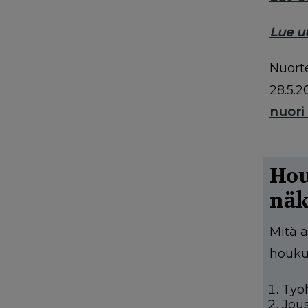
Lue u
Nuort
28.5.2
nuori
Hou
näk
Mitä a
houku
Työ
Jous