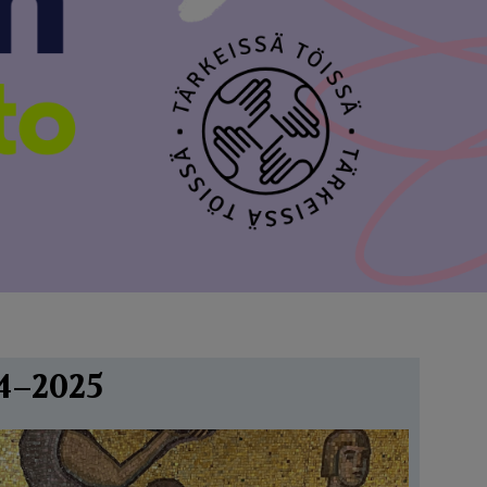
4
–2
025