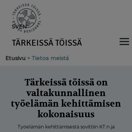
Skip
to
main
SV
EN
content
TÄRKEISSÄ TÖISSÄ
M
a
Etusivu
Tietoa meistä
i
n
Tärkeissä töissä on
n
valtakunnallinen
a
työelämän kehittämisen
v
kokonaisuus
i
Työelämän kehittämisestä sovittiin KT:n ja