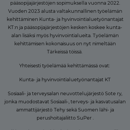
g
pääsopijajärjestöjen sopimuksella vuonna 2022.
a
Vuoden 2023 alusta valtakunnallinen työelämän
t
kehittäminen Kunta- ja hyvinvointialuetyönantajat
KT:n ja pääsopijajärjestöjen kesken koskee kunta-
i
alan lisäksi myös hyvinvointialueita. Työelämän
o
kehittämisen kokonaisuus on nyt nimeltään
n
Tärkeissä töissä.
Yhteisesti työelämää kehittämässä ovat:
Kunta- ja hyvinvointialuetyönantajat KT
Sosiaali- ja terveysalan neuvottelujärjestö Sote ry,
jonka muodostavat Sosiaali-, terveys- ja kasvatusalan
ammattijärjestö Tehy sekä Suomen lähi- ja
perushoitajaliitto SuPer .