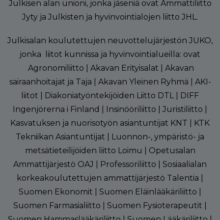
Julkisen alan unioni, jonka jäseniä ovat Ammattiliitto
Jyty ja Julkisten ja hyvinvointialojen liitto JHL.
Julkisalan koulutettujen neuvottelujärjestön JUKO,
jonka liitot kunnissa ja hyvinvointialueilla: ovat
Agronomiliitto | Akavan Erityisalat | Akavan
sairaanhoitajat ja Taja | Akavan Yleinen Ryhmä | AKI-
liitot | Diakoniatyöntekijöiden Liitto DTL | DIFF
Ingenjörerna i Finland | Insinööriliitto | Juristiliitto |
Kasvatuksen ja nuorisotyön asiantuntijat KNT | KTK
Tekniikan Asiantuntijat | Luonnon-, ympäristö- ja
metsätieteilijöiden liitto Loimu | Opetusalan
Ammattijärjestö OAJ | Professoriliitto | Sosiaalialan
korkeakoulutettujen ammattijärjestö Talentia |
Suomen Ekonomit | Suomen Eläinlääkäriliitto |
Suomen Farmasialiitto | Suomen Fysioterapeutit |
Suomen Hammaslääkäriliitto | Suomen Lääkäriliitto |