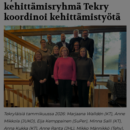
kehittämisryhmä Tekry
koordinoi kehittämistyötä
Tekryläisiä tammikuussa 2026: Marjaana Walldén (KT), Anne
Mikkola (JUKO), Eija Kemppainen (SuPer), Minna Salli (KT),
Anna Kukka (KT), Anne Ranta (JHL), Mikko Männikkö (Tehy),