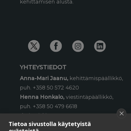
kehittämisen alusta.
YHTEYSTIEDOT
Anna-Mari Jaanu,
kehittämispäällikkö,
puh. +358 50 572 4620
Henna Honkalo,
viestintäpäällikkö,
puh. +358 50 479 6618
Ilari Raiski,
viestintä- ja
Tietoa sivustolla käytetyistä
tapahtumakoordinaattori,
evästeistä