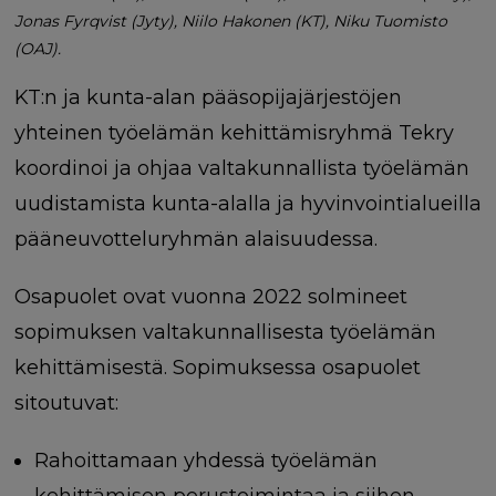
Jonas Fyrqvist (Jyty), Niilo Hakonen (KT), Niku Tuomisto
(OAJ).
KT:n ja kunta-alan pääsopijajärjestöjen
yhteinen työelämän kehittämisryhmä Tekry
koordinoi ja ohjaa valtakunnallista työelämän
uudistamista kunta-alalla ja hyvinvointialueilla
pääneuvotteluryhmän alaisuudessa.
Osapuolet ovat vuonna 2022 solmineet
sopimuksen valtakunnallisesta työelämän
kehittämisestä. Sopimuksessa
osapuolet
sitoutuvat:
Rahoittamaan yhdessä työelämän
kehittämisen perustoimintaa ja siihen