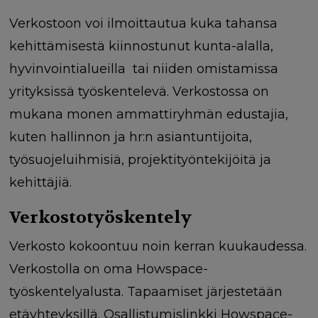
Verkostoon voi ilmoittautua kuka tahansa
kehittämisestä kiinnostunut kunta-alalla,
hyvinvointialueilla tai niiden omistamissa
yrityksissä työskentelevä. Verkostossa on
mukana monen ammattiryhmän edustajia,
kuten hallinnon ja hr:n asiantuntijoita,
työsuojeluihmisiä, projektityöntekijöitä ja
kehittäjiä.
Verkostotyöskentely
Verkosto kokoontuu noin kerran kuukaudessa.
Verkostolla on oma Howspace-
työskentelyalusta. Tapaamiset järjestetään
etäyhteyksillä. Osallistumislinkki Howspace-