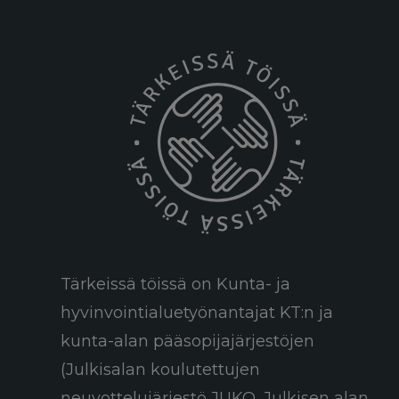
Tärkeissä töissä on Kunta- ja
hyvinvointialuetyönantajat KT:n ja
kunta-alan pääsopijajärjestöjen
(Julkisalan koulutettujen
neuvottelujärjestö JUKO, Julkisen alan