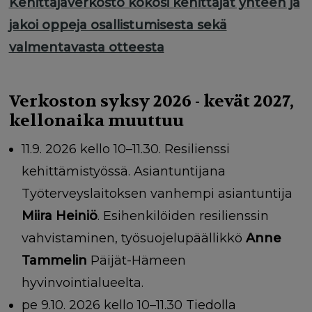
Kehittäjäverkosto kokosi kehittäjät yhteen ja
jakoi oppeja osallistumisesta sekä
valmentavasta otteesta
Verkoston syksy 2026 - kevät 2027,
kellonaika muuttuu
11.9. 2026 kello 10–11.30. Resilienssi
kehittämistyössä. Asiantuntijana
Työterveyslaitoksen vanhempi asiantuntija
Miira Heiniö
. Esihenkilöiden resilienssin
vahvistaminen, työsuojelupäällikkö
Anne
Tammelin
Päijät-Hämeen
hyvinvointialueelta.
pe 9.10. 2026 kello 10–11.30 Tiedolla