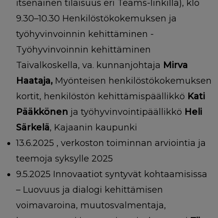
itsenäinen tilaisuus eri Teams-linkillä), klo
9.30–10.30 Henkilöstökokemuksen ja
työhyvinvoinnin kehittäminen -
Työhyvinvoinnin kehittäminen
Taivalkoskella, va. kunnanjohtaja
Mirva
Haataja,
Myönteisen henkilöstökokemuksen
kortit, henkilöstön kehittämispäällikkö
Kati
Pääkkönen
ja työhyvinvointipäällikkö
Heli
Särkelä
, Kajaanin kaupunki
13.6.2025 , verkoston toiminnan arviointia ja
teemoja syksylle 2025
9.5.2025
Innovaatiot syntyvät kohtaamisissa
– Luovuus ja dialogi kehittämisen
voimavaroina, muutosvalmentaja,