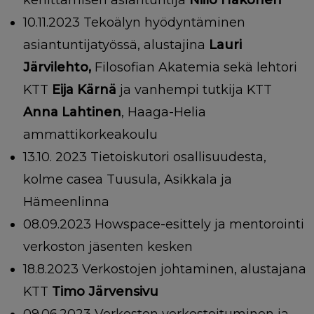
kehittämisen asiantuntija
Niilo Hakonen
10.11.2023
Tekoälyn hyödyntäminen
asiantuntijatyössä, alustajina
Lauri
Järvilehto,
Filosofian Akatemia sekä lehtori
KTT
Eija Kärnä
ja vanhempi tutkija KTT
Anna Lahtinen
, Haaga-Helia
ammattikorkeakoulu
13.10. 2023
Tietoiskutori osallisuudesta,
kolme casea Tuusula, Asikkala ja
Hämeenlinna
08.09.2023 Howspace-esittely ja mentorointi
verkoston jäsenten kesken
18.8.2023 Verkostojen johtaminen, alustajana
KTT
Timo Järvensivu