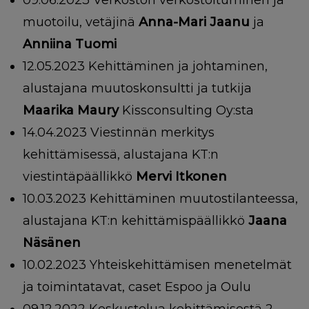
09.06.2023 Verkoston verkostoituminen ja
muotoilu, vetäjinä
Anna-Mari Jaanu
ja
Anniina Tuomi
12.05.2023 Kehittäminen ja johtaminen,
alustajana
muutoskonsultti ja tutkija
Maarika Maury
Kissconsulting Oy:sta
14.04.2023 Viestinnän merkitys
kehittämisessä, alustajana KT:n
viestintäpäällikkö
Mervi Itkonen
10.03.2023 Kehittäminen muutostilanteessa,
alustajana KT:n kehittämispäällikkö
Jaana
Näsänen
10.02.2023 Yhteiskehittämisen menetelmät
ja toimintatavat, caset Espoo ja Oulu