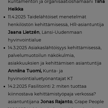
kuntamentori ja organisaatioshamaani
Tiina
Heikka
11.4.2025 Taidelähtöiset menetelmät
henkilöstön kehittämisessä, HR-asiantuntija
Jaana Lietzén
, Länsi-Uudenmaan
hyvinvointialue
14.3.2025 Asiakaslähtöisyys kehittämisessä,
palvelumuotoilun näkökulmia,
asiakkuuksien ja kehittämisen asiantuntija
Anniina Tuomi,
Kunta- ja
hyvinvointialuetyönantajat KT
14.2.2025 Fasilitointi 2: miten tuottaa
kiinnostava kehittämistyöpaja verkossa?
asiantuntijana
Jonas Rajanto
, Grape People