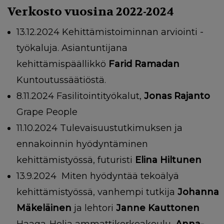
Verkosto vuosina 2022-2024
13.12.2024 Kehittämistoiminnan arviointi -
työkaluja. Asiantuntijana
kehittämispäällikkö
Farid Ramadan
Kuntoutussäätiöstä.
8.11.2024 Fasilitointityökalut,
Jonas Rajanto
Grape People
11.10.2024
Tulevaisuustutkimuksen ja
ennakoinnin hyödyntäminen
kehittämistyössä
,
futuristi
Elina Hiltunen
13.9.2024 Miten hyödyntää tekoälyä
kehittämistyössä, vanhempi tutkija
Johanna
Mäkeläinen
ja lehtori
Janne Kauttonen