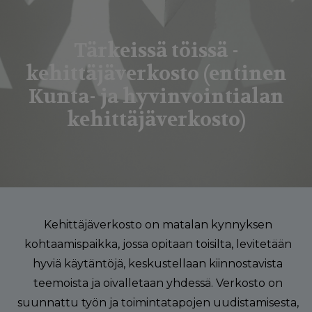
g
a
Tärkeissä töissä -
t
kehittäjäverkosto (entinen
i
Kunta- ja hyvinvointialan
o
kehittäjäverkosto)
n
Kehittäjäverkosto on matalan kynnyksen
kohtaamispaikka, jossa opitaan toisilta, levitetään
hyviä käytäntöjä, keskustellaan kiinnostavista
teemoista ja oivalletaan yhdessä. Verkosto on
suunnattu työn ja toimintatapojen uudistamisesta,