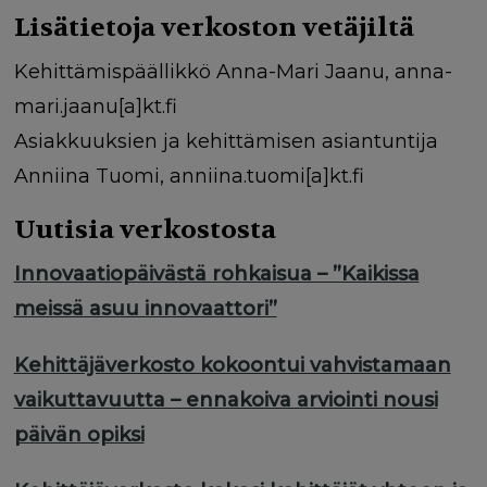
Lisätietoja verkoston vetäjiltä
Kehittämispäällikkö Anna-Mari Jaanu, anna-
mari.jaanu[a]kt.fi
Asiakkuuksien ja kehittämisen asiantuntija
Anniina Tuomi, anniina.tuomi[a]kt.fi
Uutisia verkostosta
Innovaatiopäivästä rohkaisua – ”Kaikissa
meissä asuu innovaattori”
Kehittäjäverkosto kokoontui vahvistamaan
vaikuttavuutta – ennakoiva arviointi nousi
päivän opiksi