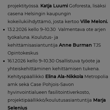
projektityössä.
Katja Luumi
Goforesta, lisäksi
casena Helsingin kaupungin
kokeilukiihdyttämö, josta kertoo
Ville Meloni.
13.2.2026 kello 9–10.30 Valmentava ote arjen
työkaluna. Koulutus- ja
kehittämisasiantuntija
Anne Burman
TJS
Opintokeskus
16.1.2026 kello 9–10.30 Osallistuva työote ja
yhteiskehittäminen kehittämisen tukena
.
Kehityspäällikkö
Elina Ala-Nikkola
Metropolia
amk sekä Case Pohjois-Savon
hyvinvointialueen fasilitointiverkosto,
projektipäällikkö/koulutusasiantuntija
Marja
Selenius