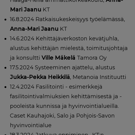
Haaga-Helia ammattikorkeakoulu,
Anna-
Mari Jaanu
KT
16.8.2024 Ratkaisukeskeisyys työelämässä,
Anna-Mari Jaanu
KT
14.6.2024 Kehittäjäverkoston kevätjuhla,
alustus kehittäjän mielestä, toimitusjohtaja
ja konsultti
Ville Mäkelä
Tamora Oy
17.5.2024 Systeeminen ajattelu, alustus
Jukka-Pekka Heikkilä
, Metanoia Instituutti
12.4.2024 Fasilitointi - esimerkkejä
fasilitointivalmiuksien kehittämisestä ja -
pooleista kunnissa ja hyvinvointialueilla.
Caset Kauhajoki, Salo ja Pohjois-Savon
hyvinvointialue