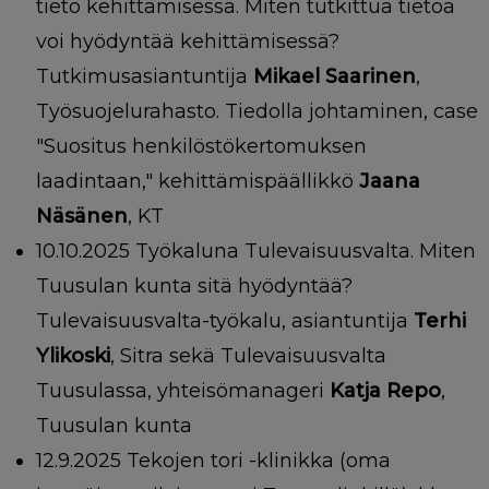
tieto kehittämisessä. Miten tutkittua tietoa
voi hyödyntää kehittämisessä?
Tutkimusasiantuntija
Mikael Saarinen
,
Työsuojelurahasto. Tiedolla johtaminen, case
"Suositus henkilöstökertomuksen
laadintaan," kehittämispäällikkö
Jaana
Näsänen
, KT
10.10.2025 Työkaluna Tulevaisuusvalta. Miten
Tuusulan kunta sitä hyödyntää?
Tulevaisuusvalta-työkalu, asiantuntija
Terhi
Ylikoski
, Sitra sekä Tulevaisuusvalta
Tuusulassa, yhteisömanageri
Katja Repo
,
Tuusulan kunta
12.9.2025 Tekojen tori -klinikka (oma