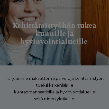
g
a
t
Kehittämistyöhön tukea
i
kunnille ja
o
hyvinvointialueille
n
Tarjoamme maksuttomia palveluja kehittämistyön
tueksi kaikenlaisille
kuntaorganisaatioille ja hyvinvointialueille
sekä niiden yksiköille.