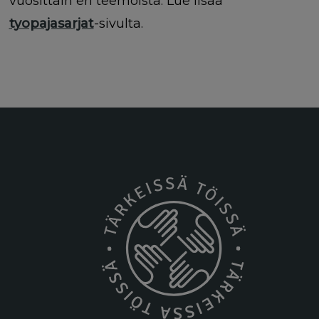
vuosittain eri teemoista. Lue lisää
tyopajasarjat
-sivulta.