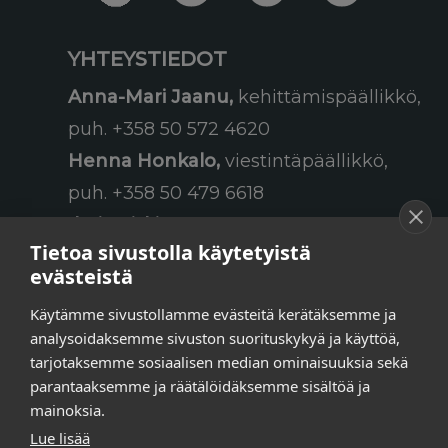
YHTEYSTIEDOT
Anna-Mari Jaanu,
kehittämispäällikkö,
puh. +358 50 572 4620
Henna Honkalo,
viestintäpäällikkö,
puh. +358 50 479 6618
Ilari Raiski,
viestintä- ja
Tietoa sivustolla käytetyistä
tapahtumakoordinaattori,
evästeistä
puh. +358 45 130 3832
Käytämme sivustollamme evästeitä kerätäksemme ja
Susanna Laasio,
sihteeri,
analysoidaksemme sivuston suorituskykyä ja käyttöä,
puh. +358 50 590 4619
tarjotaksemme sosiaalisen median ominaisuuksia sekä
tarkeissatoissa[a]kt.fi
parantaaksemme ja räätälöidäksemme sisältöä ja
mainoksia.
Lue lisää