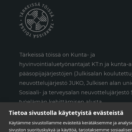
Tärkeissä töissä on Kunta- ja
hyvinvointialuetyönantajat KT:n ja kunta-a
pääsopijajärjestöjen (Julkisalan koulutett
neuvottelujärjestö JUKO, Julkisen alan uni
Sosiaali- ja terveysalan neuvottelujärjestö 
työelämän kehittämisen alusta.
Tietoa sivustolla käytetyistä evästeistä
Käytämme sivustollamme evästeitä kerätäksemme ja analy
sivuston suorituskykyä ja käyttöä, tarjotaksemme sosiaalis