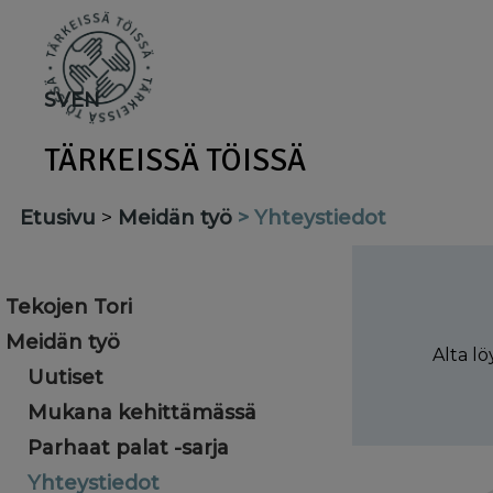
Skip
to
main
SV
EN
content
TÄRKEISSÄ TÖISSÄ
Etusivu
Meidän työ
Yhteystiedot
Tekojen Tori
Meidän työ
Alta l
Uutiset
Mukana kehittämässä
Parhaat palat -sarja
Yhteystiedot