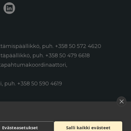
ttämispäällikkö,
puh. +358 50 572 4620
ntäpäällikkö,
puh. +358 50 479 6618
a tapahtumakoordinaattori,
i,
puh. +358 50 590 4619
Evästeasetukset
Salli kaikki evästeet