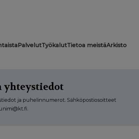
taista
Palvelut
Työkalut
Tietoa meistä
Arkisto
 yhteystiedot
ystiedot ja puhelinnumerot. Sähköpostiosoitteet
unimi@kt.fi.