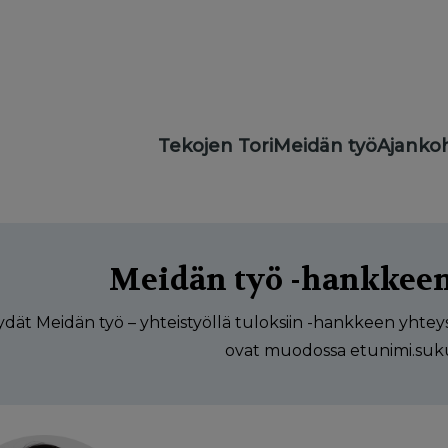
Main
Tekojen Tori
Meidän työ
Ajankoh
navigation
Meidän työ -hankkeen
öydät Meidän työ – yhteistyöllä tuloksiin -hankkeen yhte
ovat muodossa etunimi.suk