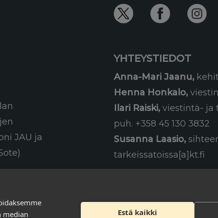
YHTEYSTIEDOT
Anna-Mari Jaanu,
kehi
Henna Honkalo,
viesti
lan
Ilari Raiski,
viestintä- j
ujen
puh. +358 45 130 3832
oni JAU ja
Susanna Laasio,
sihteer
Sote)
tarkeissatoissa[a]kt.fi
soidaksemme
Estä kaikki
en median