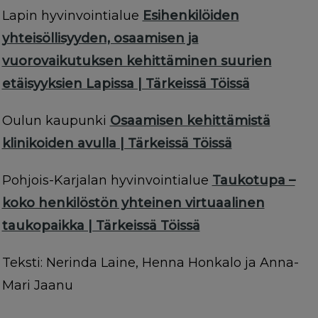
Lapin hyvinvointialue
Esihenkilöiden
yhteisöllisyyden, osaamisen ja
vuorovaikutuksen kehittäminen suurien
etäisyyksien Lapissa | Tärkeissä Töissä
Oulun kaupunki
Osaamisen kehittämistä
klinikoiden avulla | Tärkeissä Töissä
Pohjois-Karjalan hyvinvointialue
Taukotupa –
koko henkilöstön yhteinen virtuaalinen
taukopaikka | Tärkeissä Töissä
Teksti: Nerinda Laine, Henna Honkalo ja Anna-
Mari Jaanu