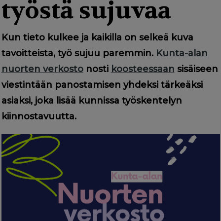
g
työstä sujuvaa
a
t
Kun tieto kulkee ja kaikilla on selkeä kuva
i
tavoitteista, työ sujuu paremmin.
Kunta-alan
o
nuorten verkosto
nosti
koosteessaan
sisäiseen
viestintään panostamisen yhdeksi tärkeäksi
n
asiaksi, joka lisää kunnissa työskentelyn
kiinnostavuutta.