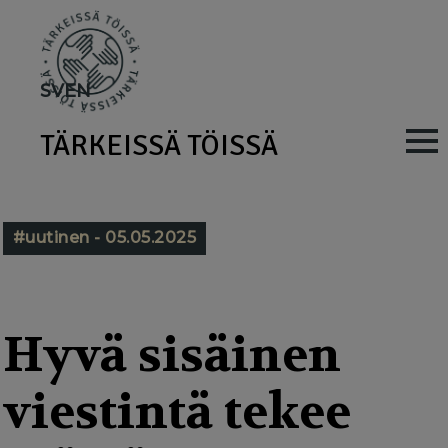
Skip
to
main
SV
EN
content
TÄRKEISSÄ TÖISSÄ
M
a
i
#uutinen - 05.05.2025
n
n
a
Hyvä sisäinen
v
viestintä tekee
i