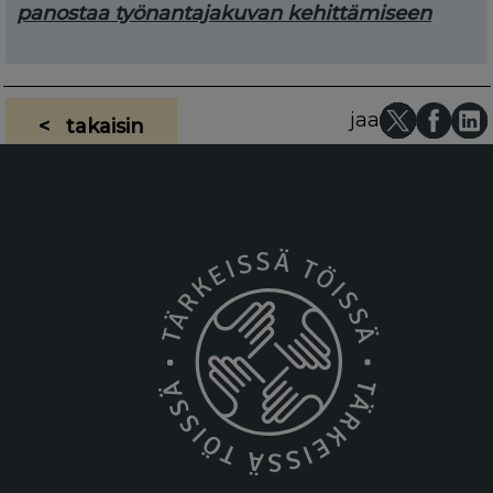
panostaa työnantajakuvan kehittämiseen
jaa
< takaisin