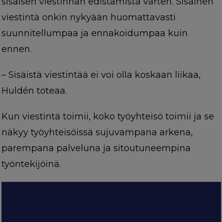
sisäisen viestinnän edistämistä varten. Sisäinen
viestintä onkin nykyään huomattavasti
suunnitellumpaa ja ennakoidumpaa kuin
ennen.
–
Sisäistä viestintää ei voi olla koskaan liikaa,
Huldén toteaa.
Kun viestintä toimii, koko työyhteisö toimii ja se
näkyy työyhteisöissä sujuvampana arkena,
parempana palveluna ja sitoutuneempina
työntekijöinä.