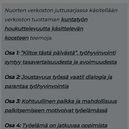
Nuorten verkoston juttusarjassa käsitellään
verkoston tuottaman
kuntatyön
houkuttelevuutta käsittelevän
koosteen
teemoja.
Osa 1:
”Kiitos tästä päivästä”, työhyvinvointi
syntyy tasavertaisuudesta ja avoimuudesta
Osa 2:
Joustavuus työssä vaatii dialogia ja
parantaa työhyvinvointia
Osa 3:
Kohtuullinen palkka ja mahdollisuus
palkitsemiseen motivoivat työelämässä
Osa 4:
Työelämä on jatkuvaa oppimista