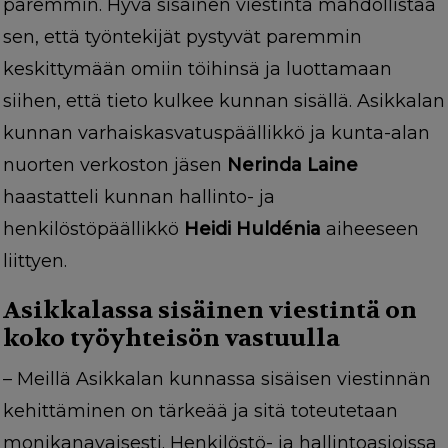
paremmin.
Hyvä sisäinen viestintä mahdollistaa
sen, että työntekijät pystyvät paremmin
keskittymään omiin töihinsä ja luottamaan
siihen, että tieto kulkee kunnan sisällä. Asikkalan
kunnan varhaiskasvatuspäällikkö ja kunta-alan
nuorten verkoston jäsen
Nerinda Laine
haastatteli kunnan hallinto- ja
henkilöstöpäällikkö
Heidi Huldénia
aiheeseen
liittyen.
Asikkalassa sisäinen viestintä on
koko työyhteisön vastuulla
–
Meillä Asikkalan kunnassa sisäisen viestinnän
kehittäminen on tärkeää ja sitä toteutetaan
monikanavaisesti. Henkilöstö- ja hallintoasioissa