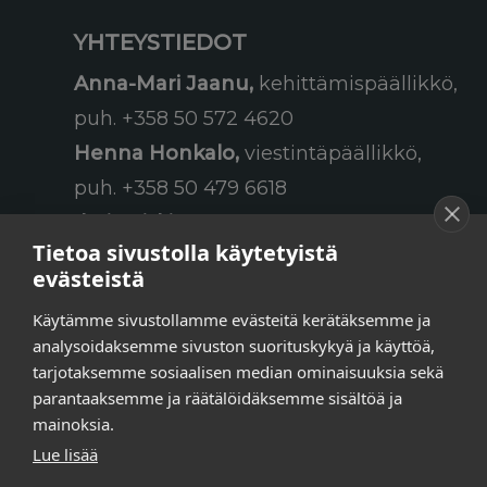
YHTEYSTIEDOT
Anna-Mari Jaanu,
kehittämispäällikkö,
puh. +358 50 572 4620
Henna Honkalo,
viestintäpäällikkö,
puh. +358 50 479 6618
Ilari Raiski,
viestintä- ja
Tietoa sivustolla käytetyistä
tapahtumakoordinaattori,
evästeistä
puh. +358 45 130 3832
Käytämme sivustollamme evästeitä kerätäksemme ja
Susanna Laasio,
sihteeri,
analysoidaksemme sivuston suorituskykyä ja käyttöä,
puh. +358 50 590 4619
tarjotaksemme sosiaalisen median ominaisuuksia sekä
tarkeissatoissa[a]kt.fi
parantaaksemme ja räätälöidäksemme sisältöä ja
mainoksia.
Lue lisää