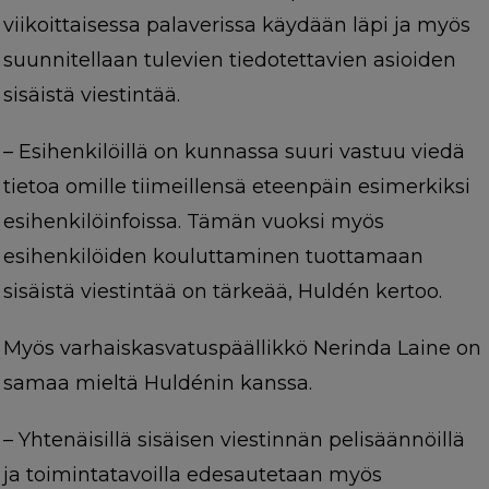
viikoittaisessa palaverissa käydään läpi ja myös
suunnitellaan tulevien tiedotettavien asioiden
sisäistä viestintää.
–
Esihenkilöillä on kunnassa suuri vastuu viedä
tietoa omille tiimeillensä eteenpäin esimerkiksi
esihenkilöinfoissa. Tämän vuoksi myös
esihenkilöiden kouluttaminen tuottamaan
sisäistä viestintää on tärkeää, Huldén kertoo.
Myös varhaiskasvatuspäällikkö Nerinda Laine on
samaa mieltä Huldénin kanssa.
–
Yhtenäisillä sisäisen viestinnän pelisäännöillä
ja toimintatavoilla edesautetaan myös