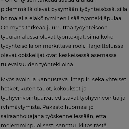
– On erityisen tärkeää saada urallaan
pidemmällä olevat pysymään työyhteisössä, sillä
hoitoalalla eläköityminen lisää työntekijäpulaa.
On myös tärkeää juurruttaa työyhteisöön
työuran alussa olevat työntekijät, siinä koko
työyhteisöllä on merkittävä rooli. Harjoitteluissa
olevat opiskelijat ovat keskeisessä asemassa
tulevaisuuden työntekijöinä.
Myös avoin ja kannustava ilmapiiri sekä yhteiset
hetket, kuten tauot, kokoukset ja
työhyvinvointipäivät edistävät työhyvinvointia ja
ryhmäytymistä. Pakasto huomasi jo
sairaanhoitajana työskennellessään, että
molemminpuolisesti sanottu 'kiitos tästä