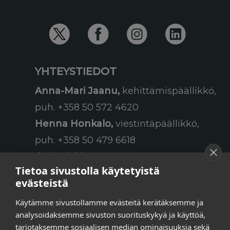
YHTEYSTIEDOT
Anna-Mari Jaanu,
kehittämispäällikkö,
puh. +358 50 572 4620
Henna Honkalo,
viestintäpäällikkö,
puh. +358 50 479 6618
Ilari Raiski,
viestintä- ja
Tietoa sivustolla käytetyistä
tapahtumakoordinaattori,
evästeistä
puh. +358 45 130 3832
Käytämme sivustollamme evästeitä kerätäksemme ja
Susanna Laasio,
sihteeri,
analysoidaksemme sivuston suorituskykyä ja käyttöä,
puh. +358 50 590 4619
tarjotaksemme sosiaalisen median ominaisuuksia sekä