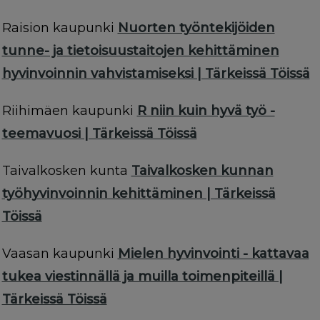
Raision kaupunki
Nuorten työntekijöiden
tunne- ja tietoisuustaitojen kehittäminen
hyvinvoinnin vahvistamiseksi | Tärkeissä Töissä
Riihimäen kaupunki
R niin kuin hyvä työ -
teemavuosi | Tärkeissä Töissä
Taivalkosken kunta
Taivalkosken kunnan
työhyvinvoinnin kehittäminen | Tärkeissä
Töissä
Vaasan kaupunki
Mielen hyvinvointi - kattavaa
tukea viestinnällä ja muilla toimenpiteillä |
Tärkeissä Töissä