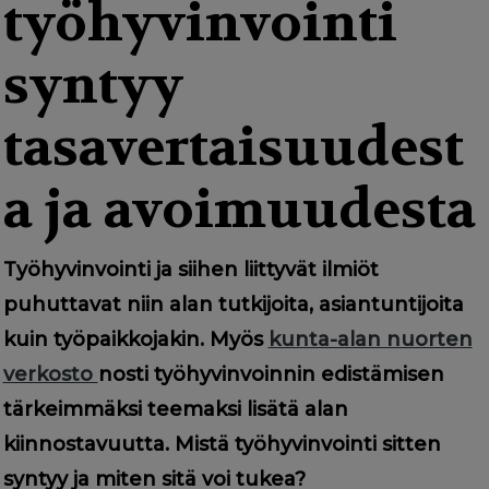
g
työhyvinvointi
a
syntyy
t
i
tasavertaisuudest
o
a ja avoimuudesta
n
Työhyvinvointi ja siihen liittyvät ilmiöt
puhuttavat niin alan tutkijoita, asiantuntijoita
kuin työpaikkojakin. Myös
kunta-alan nuorten
verkosto
nosti työhyvinvoinnin edistämisen
tärkeimmäksi teemaksi lisätä alan
kiinnostavuutta. Mistä työhyvinvointi sitten
syntyy ja miten sitä voi tukea?