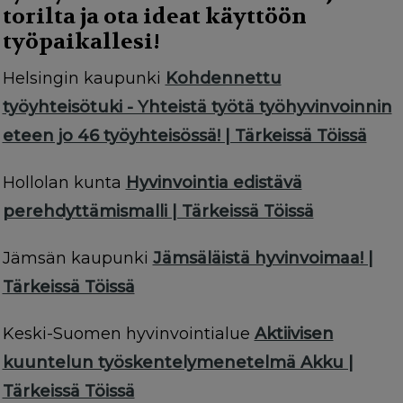
torilta ja ota ideat käyttöön
työpaikallesi!
Helsingin kaupunki
Kohdennettu
työyhteisötuki - Yhteistä työtä työhyvinvoinnin
eteen jo 46 työyhteisössä! | Tärkeissä Töissä
Hollolan kunta
Hyvinvointia edistävä
perehdyttämismalli | Tärkeissä Töissä
Jämsän kaupunki
Jämsäläistä hyvinvoimaa! |
Tärkeissä Töissä
Keski-Suomen hyvinvointialue
Aktiivisen
kuuntelun työskentelymenetelmä Akku |
Tärkeissä Töissä