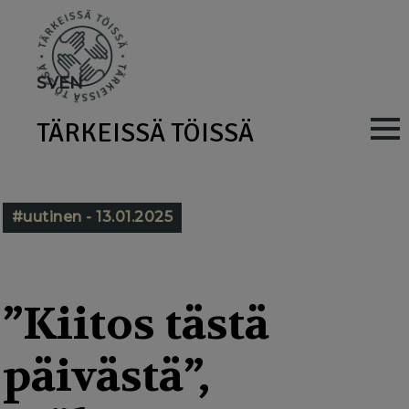
Skip
to
main
SV
EN
content
TÄRKEISSÄ TÖISSÄ
M
a
i
#uutinen - 13.01.2025
n
n
a
”Kiitos tästä
v
päivästä”,
i