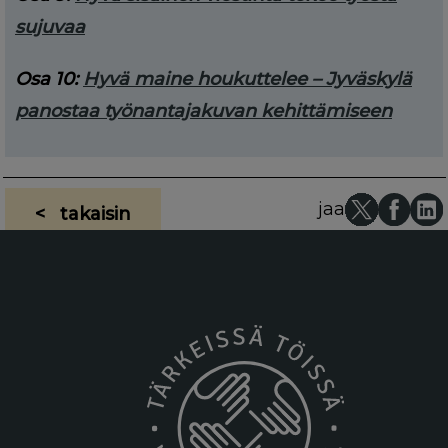
sujuvaa
Osa 10:
Hyvä maine houkuttelee – Jyväskylä
panostaa työnantajakuvan kehittämiseen
jaa
< takaisin