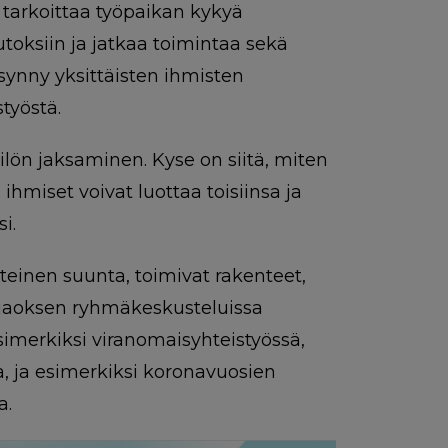
 tarkoittaa työpaikan kykyä
utoksiin ja jatkaa toimintaa sekä
synny yksittäisten ihmisten
työstä.
silön jaksaminen. Kyse on siitä, miten
ihmiset voivat luottaa toisiinsa ja
i.
yhteinen suunta, toimivat rakenteet,
isjaoksen ryhmäkeskusteluissa
esimerkiksi viranomaisyhteistyössä,
sa, ja esimerkiksi koronavuosien
a.