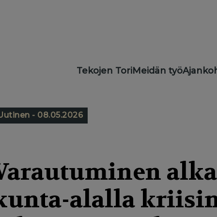
Main
Tekojen Tori
Meidän työ
Ajankoh
navigation
Uutinen - 08.05.2026
Varautuminen alkaa
kunta-alalla kriis