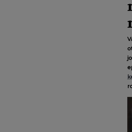
V
o
j
e
k
r