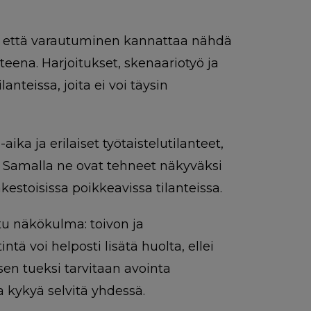
i, että varautuminen kannattaa nähdä
teena. Harjoitukset, skenaariotyö ja
nteissa, joita ei voi täysin
aika ja erilaiset työtaistelutilanteet,
. Samalla ne ovat tehneet näkyväksi
estoisissa poikkeavissa tilanteissa.
u näkökulma: toivon ja
tä voi helposti lisätä huolta, ellei
misen tueksi tarvitaan avointa
a kykyä selvitä yhdessä.