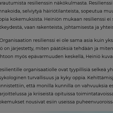
arautumista resilienssin näkökulmasta. Resilienssi
nnakoida, selviytyä häiriötilanteista, sopeutua mu
ppia kokemuksista. Heiniön mukaan resilienssi ei 
itkeydestä, vaan rakenteista, johtamisesta ja yhteis
 Organisaation resilienssi ei ole sama asia kuin yk
yö on järjestetty, miten päätöksiä tehdään ja miten 
ohtoon myös epävarmuuden keskellä, Heiniö kuvas
esilientille organisaatiolle ovat tyypillisiä selkeä 
sykologinen turvallisuus ja kyky oppia. Kehittäm
unnistettiin, että monilla kunnilla on vahvuuksia 
arjoittelussa ja kriiseistä opituissa toimintatavois
okemukset nousivat esiin useissa puheenvuoroiss