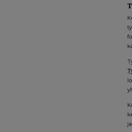
T
K
t
f
k
T
T
l
y
K
k
j