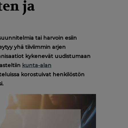
en ja
n
uunnitelmia tai harvoin esiin
ytyy yhä tiiviimmin arjen
rganisaatiot kykenevät uudistumaan
steltiin
kunta-alan
teluissa korostuivat henkilöstön
i.