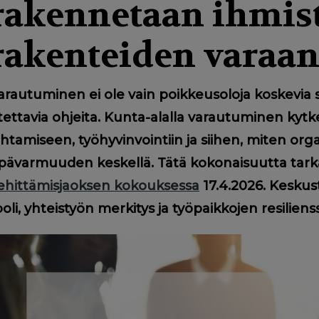
rakennetaan ihmist
rakenteiden varaa
arautuminen ei ole vain poikkeusoloja koskevia s
tettavia ohjeita. Kunta-alalla varautuminen kytke
ohtamiseen, työhyvinvointiin ja siihen, miten o
pävarmuuden keskellä. Tätä kokonaisuutta tarka
ehittämisjaoksen kokouksessa
17.4.2026. Keskus
ooli, yhteistyön merkitys ja työpaikkojen resilienss