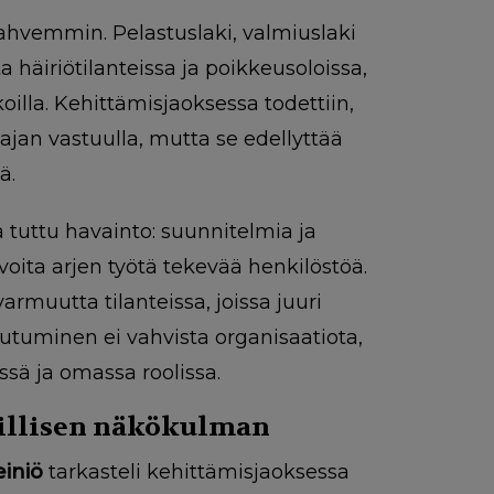
ahvemmin. Pelastuslaki, valmiuslaki
 häiriötilanteissa ja poikkeusoloissa,
lla. Kehittämisjaoksessa todettiin,
ajan vastuulla, mutta se edellyttää
ä.
 tuttu havainto: suunnitelmia ja
voita arjen työtä tekevää henkilöstöä.
rmuutta tilanteissa, joissa juuri
autuminen ei vahvista organisaatiota,
ssä ja omassa roolissa.
millisen näkökulman
einiö
tarkasteli kehittämisjaoksessa