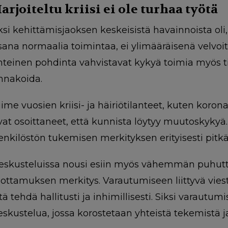
arjoiteltu kriisi ei ole turhaa työtä
ksi kehittämisjaoksen keskeisistä havainnoista ol
sana normaalia toimintaa, ei ylimääräisenä velvoit
hteinen pohdinta vahvistavat kykyä toimia myös tila
nnakoida.
iime vuosien kriisi- ja häiriötilanteet, kuten korona-
vat osoittaneet, että kunnista löytyy muutoskykyä
enkilöstön tukemisen merkityksen erityisesti pitkäk
eskusteluissa nousi esiin myös vähemmän puhutt
uottamuksen merkitys. Varautumiseen liittyvä viestin
itä tehdä hallitusti ja inhimillisesti. Siksi varautu
eskustelua, jossa korostetaan yhteistä tekemistä j