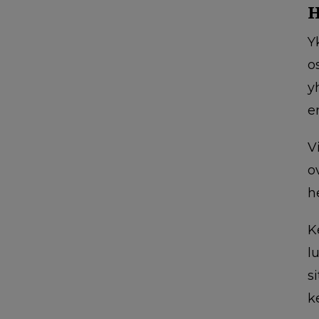
H
Y
o
y
e
V
o
h
K
l
s
k