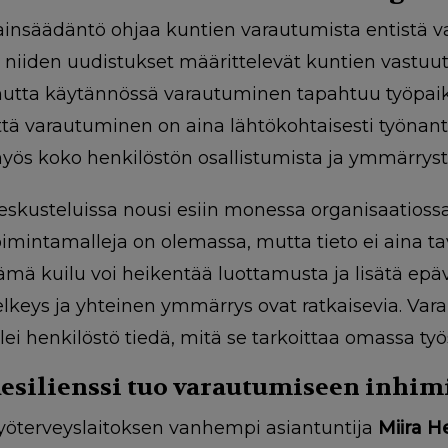
ainsäädäntö ohjaa kuntien varautumista entistä v
a niiden uudistukset määrittelevät kuntien vastuuta
utta käytännössä varautuminen tapahtuu työpaikoi
ttä varautuminen on aina lähtökohtaisesti työnant
yös koko henkilöstön osallistumista ja ymmärryst
eskusteluissa nousi esiin monessa organisaatiossa
oimintamalleja on olemassa, mutta tieto ei aina ta
ämä kuilu voi heikentää luottamusta ja lisätä epäva
elkeys ja yhteinen ymmärrys ovat ratkaisevia. Var
llei henkilöstö tiedä, mitä se tarkoittaa omassa työ
esilienssi tuo varautumiseen inhi
yöterveyslaitoksen vanhempi asiantuntija
Miira H