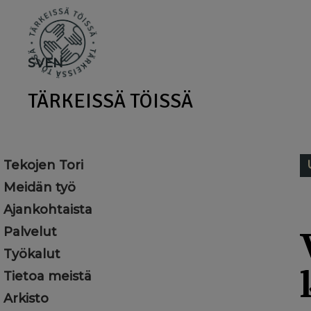
Skip
to
main
SV
EN
content
TÄRKEISSÄ TÖISSÄ
Tekojen Tori
Meidän työ
Ajankohtaista
Palvelut
Työkalut
Tietoa meistä
Arkisto