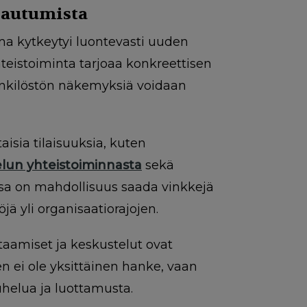
rautumista
a kytkeytyi luontevasti uuden
eistoiminta tarjoaa konkreettisen
henkilöstön näkemyksiä voidaan
isia tilaisuuksia, kuten
elun yhteistoiminnasta
sekä
sa on mahdollisuus saada vinkkejä
ä yli organisaatiorajojen.
htaamiset ja keskustelut ovat
n ei ole yksittäinen hanke, vaan
uhelua ja luottamusta.