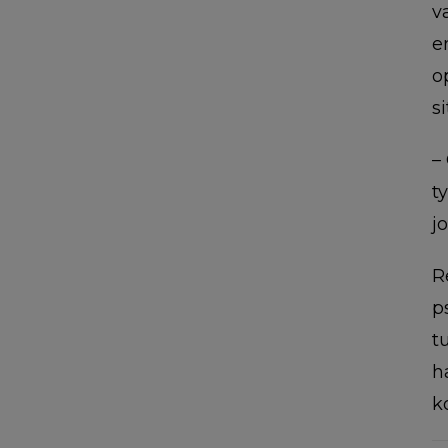
v
e
o
s
–
t
j
R
p
t
h
k