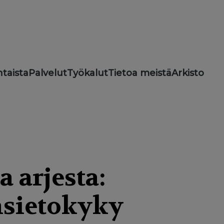
taista
Palvelut
Työkalut
Tietoa meistä
Arkisto
 arjesta:
insietokyky