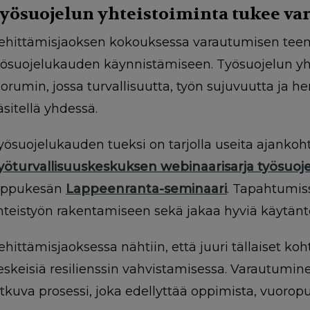
yösuojelun yhteistoiminta tukee va
ehittämisjaoksen kokouksessa varautumisen teem
yösuojelukauden käynnistämiseen. Työsuojelun yht
oorumin, jossa turvallisuutta, työn sujuvuutta ja 
äsitellä yhdessä.
yösuojelukauden tueksi on tarjolla useita ajankohta
yöturvallisuuskeskuksen webinaarisarja työsuoj
oppukesän
Lappeenranta-seminaari
. Tapahtumis
hteistyön rakentamiseen sekä jakaa hyviä käytäntöj
ehittämisjaoksessa nähtiin, että juuri tällaiset ko
eskeisiä resilienssin vahvistamisessa. Varautumine
atkuva prosessi, joka edellyttää oppimista, vuorop