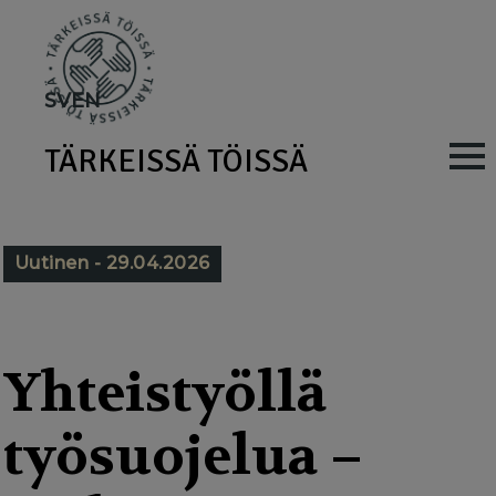
Skip
to
main
SV
EN
content
TÄRKEISSÄ TÖISSÄ
M
a
i
Uutinen - 29.04.2026
n
n
a
Yhteistyöllä
v
työsuojelua –
i