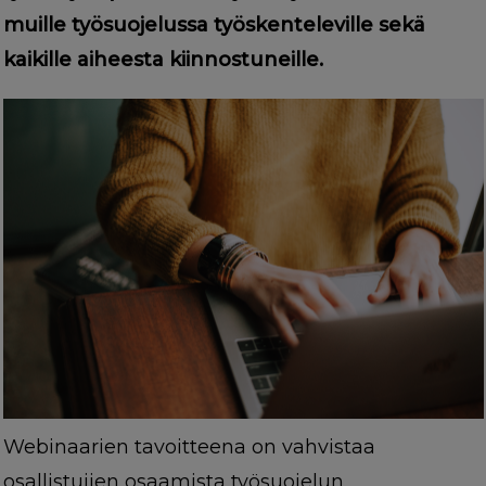
muille työsuojelussa työskenteleville sekä
kaikille aiheesta kiinnostuneille.
Webinaarien tavoitteena on vahvistaa
osallistujien osaamista työsuojelun