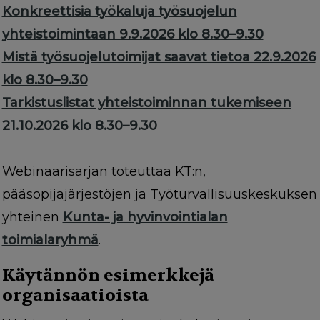
Konkreettisia työkaluja työsuojelun
yhteistoimintaan 9.9.2026 klo 8.30–9.30
Mistä työsuojelutoimijat saavat tietoa 22.9.2026
klo 8.30–9.30
Tarkistuslistat yhteistoiminnan tukemiseen
21.10.2026 klo 8.30–9.30
Webinaarisarjan toteuttaa KT:n,
pääsopijajärjestöjen ja Työturvallisuuskeskuksen
yhteinen
Kunta- ja hyvinvointialan
toimialaryhmä
.
Käytännön esimerkkejä
organisaatioista