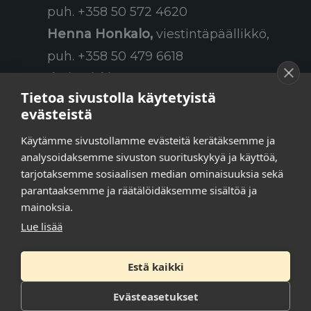
puh. +358 50 572 4620
Henna Honkalo,
viestintäpäällikkö,
puh. +358 50 479 6618
Ilari Raiski,
viestintä- ja
Tietoa sivustolla käytetyistä
tapahtumakoordinaattori,
evästeistä
puh. +358 45 130 3832
Käytämme sivustollamme evästeitä kerätäksemme ja
Susanna Laasio,
sihteeri,
analysoidaksemme sivuston suorituskykyä ja käyttöä,
puh. +358 50 590 4619
tarjotaksemme sosiaalisen median ominaisuuksia sekä
tarkeissatoissa[a]kt.fi
parantaaksemme ja räätälöidäksemme sisältöä ja
mainoksia.
Lue lisää
Tilaa uutiskirje
Estä kaikki
Tietosuojaseloste
Evästeasetukset
Saavutettavuusseloste