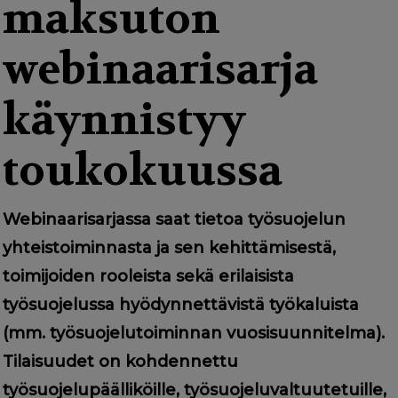
g
maksuton
a
webinaarisarja
t
i
käynnistyy
o
toukokuussa
n
Webinaarisarjassa saat tietoa työsuojelun
yhteistoiminnasta ja sen kehittämisestä,
toimijoiden rooleista sekä erilaisista
työsuojelussa hyödynnettävistä työkaluista
(mm. työsuojelutoiminnan vuosisuunnitelma).
Tilaisuudet on kohdennettu
työsuojelupäälliköille, työsuojeluvaltuutetuille,