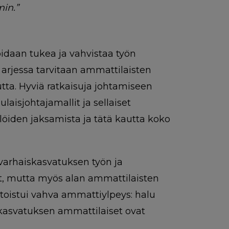
in.”
voidaan tukea ja vahvistaa työn
arjessa tarvitaan ammattilaisten
a. Hyviä ratkaisuja johtamiseen
laisjohtajamallit ja sellaiset
löiden jaksamista ja tätä kautta koko
varhaiskasvatuksen työn ja
t, mutta myös alan ammattilaisten
toistui vahva ammattiylpeys: halu
iskasvatuksen ammattilaiset ovat