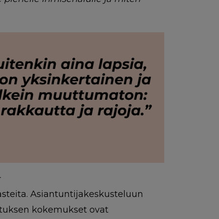
a
asteita. Asiantuntijakeskusteluun
rmituksen kokemukset ovat