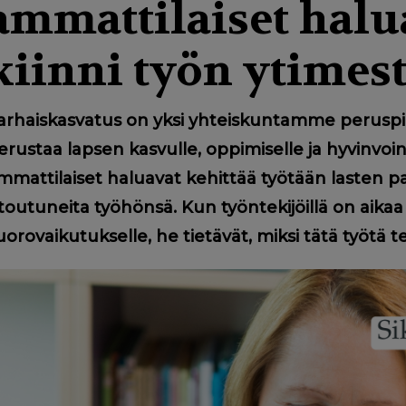
ammattilaiset halu
kiinni työn ytimes
arhaiskasvatus on yksi yhteiskuntamme peruspila
erustaa lapsen kasvulle, oppimiselle ja hyvinvoi
mmattilaiset haluavat kehittää työtään lasten pa
itoutuneita työhönsä. Kun työntekijöillä on aikaa
uorovaikutukselle, he tietävät, miksi tätä työtä 