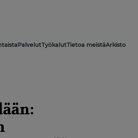
taista
Palvelut
Työkalut
Tietoa meistä
Arkisto
dään:
n