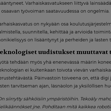
isääntyneet. Varhaiskasvatukseen liittyvä lainsää
a osaavan työvoiman saatavuudessa on ongelmia.
arhaiskasvatus on nykyään osa koulutusjärjestelmä
almistella, suunnitella, kehittää ja arvioida toimi
onikielisyys on lisääntynyt ja perheiden ja lasten 
eknologiset uudistukset muuttavat 
yötä tehdään myös yhä enenevässä määrin koneella
eknologian ei kuitenkaan toivota vievän varhais
erustehtävästä. Päinvastoin toiveena on, että digi
asten tarvitseman ajan, läsnäolon ja yksilöllisen h
On siirrytty sähköisiin ympäristöihin. Tekoäly mah
ielikäännökset jne. Pohditaan mitä kaikkea robotii