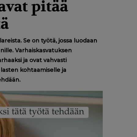
avat pitää
tä
reista. Se on työtä, jossa luodaan
nnille. Varhaiskasvatuksen
rhaaksi ja ovat vahvasti
 lasten kohtaamiselle ja
tehdään.