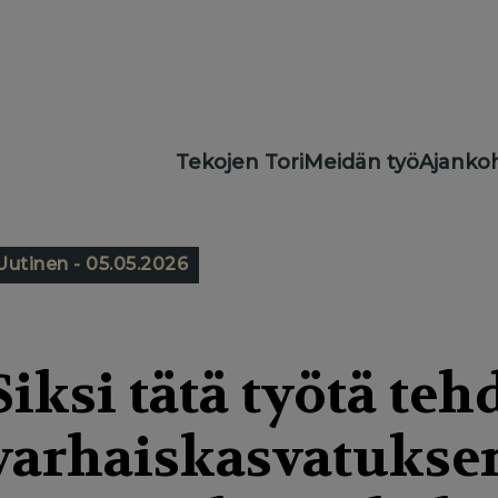
Main
Tekojen Tori
Meidän työ
Ajankoh
navigation
Uutinen - 05.05.2026
Siksi tätä työtä teh
varhaiskasvatukse