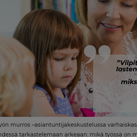
yön murros –asiantuntijakeskustelussa varhaiska
hdessä tarkastelemaan arkeaan: mikä työssä on m