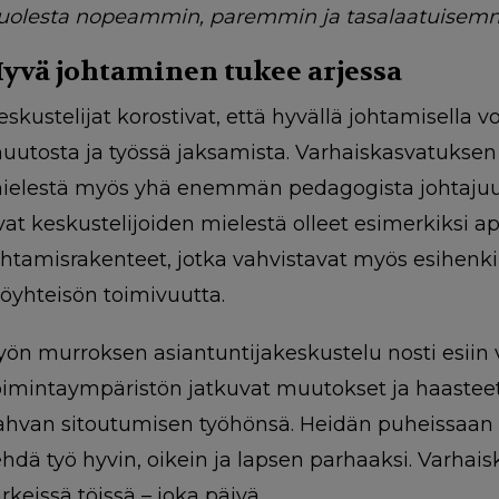
uolesta nopeammin, paremmin ja tasalaatuisemm
yvä johtaminen tukee arjessa
eskustelijat korostivat, että hyvällä johtamisella 
uutosta ja työssä jaksamista. Varhaiskasvatuksen 
ielestä myös yhä enemmän pedagogista johtajuutt
vat keskustelijoiden mielestä olleet esimerkiksi apu
ohtamisrakenteet, jotka vahvistavat myös esihenki
yöyhteisön toimivuutta.
yön murroksen asiantuntijakeskustelu nosti esiin 
oimintaympäristön jatkuvat muutokset ja haastee
ahvan sitoutumisen työhönsä. Heidän puheissaan 
ehdä työ hyvin, oikein ja lapsen parhaaksi. Varha
ärkeissä töissä – joka päivä.