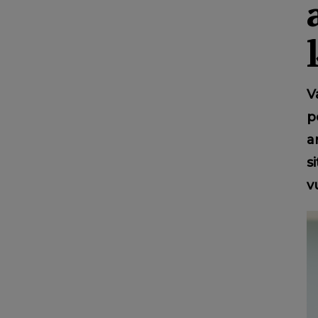
V
p
a
s
v