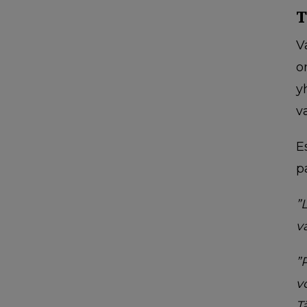
T
V
o
y
v
E
p
”
v
”
v
T