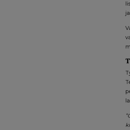
l
j
V
v
m
T
T
T
p
l
”
k