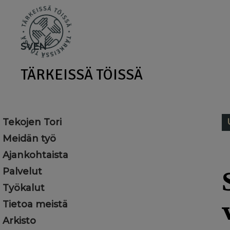
Skip
to
main
SV
EN
content
TÄRKEISSÄ TÖISSÄ
Tekojen Tori
Meidän työ
Ajankohtaista
Palvelut
Työkalut
Tietoa meistä
Arkisto