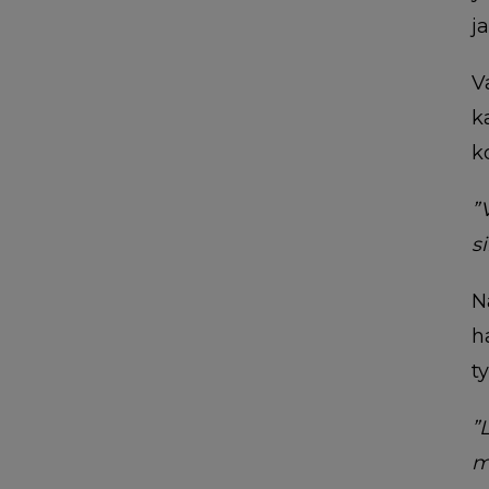
j
V
k
k
”
s
N
h
t
”
m