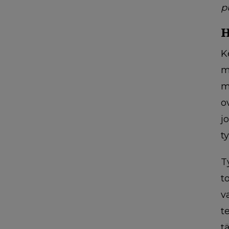
p
H
K
m
m
o
j
t
T
t
v
t
t