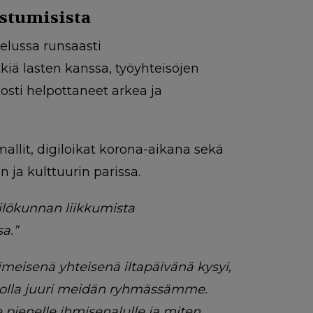
istumisista
elussa runsaasti
kiä lasten kanssa, työyhteisöjen
osti helpottaneet arkea ja
llit, digiloikat korona-aikana sekä
 ja kulttuurin parissa.
ilökunnan liikkumista
a.”
viimeisenä yhteisenä iltapäivänä kysyi,
in olla juuri meidän ryhmässämme.
 pienelle ihmisenalulle ja miten