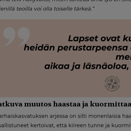
enillä teoilla voi olla toiselle tärkeä.”
atkuva muutos haastaa ja kuormitta
arhaiskasvatuksen arjessa on silti monenlaisia ha
sallistuneet kertoivat, että kiireen tunne ja kuo