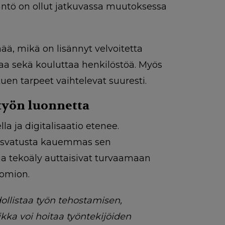
däntö on ollut jatkuvassa muutoksessa
ä, mikä on lisännyt velvoitetta
ntaa sekä kouluttaa henkilöstöä. Myös
tuen tarpeet vaihtelevat suuresti.
työn luonnetta
 ja digitalisaatio etenee.
kasvatusta kauemmas sen
 ja tekoäly auttaisivat turvaamaan
uomion.
dollistaa työn tehostamisen,
kka voi hoitaa työntekijöiden