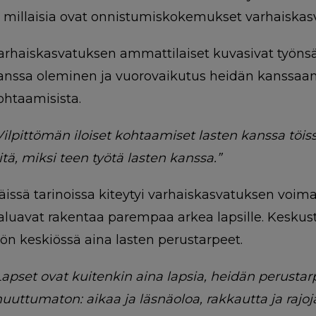
a millaisia ovat onnistumiskokemukset varhaiskas
arhaiskasvatuksen ammattilaiset kuvasivat työnsä 
anssa oleminen ja vuorovaikutus heidän kanssaan.
ohtaamisista.
Vilpittömän iloiset kohtaamiset lasten kanssa töiss
iitä, miksi teen työtä lasten kanssa.”
äissä tarinoissa kiteytyi varhaiskasvatuksen voima
aluavat rakentaa parempaa arkea lapsille. Keskust
yön keskiössä aina lasten perustarpeet.
Lapset ovat kuitenkin aina lapsia, heidän perusta
uuttumaton: aikaa ja läsnäoloa, rakkautta ja rajoja