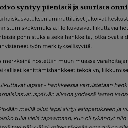
oivo syntyy pienistä ja suurista onn
arhaiskasvatuksen ammattilaiset jakoivat keskust
nnistumiskokemuksia. He kuvasivat liikuttavia het
hteisiä ponnistuksia sekä hankkeita, jotka ovat aid
ahvistaneet työn merkityksellisyyttä.
simerkkeinä nostettiin muun muassa varahoitajama
aikalliset kehittämishankkeet tekoälyn, liikkumisen
Liikuttavat lapset - hankkeessa vahvistetaan henk
arhaiskasvatuspäivän aikana yhdessä lasten kanss
Pitkään meillä ollut lapsi siirtyi esiopetukseen ja 
oisiko tulla vielä tapaamaan, kun oli tykännyt ni
ämä teki näkyväksi, miten tärkeää oma työ on sille