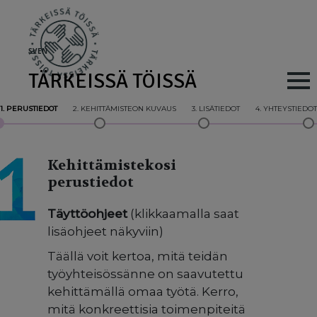
Skip to main content
SV
EN
TÄRKEISSÄ TÖISSÄ
Main navig
1. PERUSTIEDOT
2. KEHITTÄMISTEON KUVAUS
3. LISÄTIEDOT
4. YHTEYSTIEDOT
Kehittämistekosi
perustiedot
Täyttöohjeet
(klikkaamalla saat
lisäohjeet näkyviin)
Täällä voit kertoa, mitä teidän
työyhteisössänne on saavutettu
kehittämällä omaa työtä. Kerro,
mitä konkreettisia toimenpiteitä