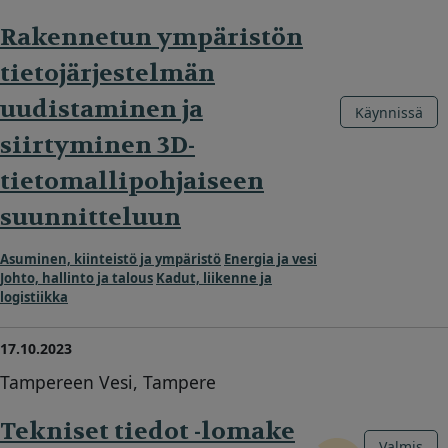
Rakennetun ympäristön
tietojärjestelmän
uudistaminen ja
Käynnissä
siirtyminen 3D-
tietomallipohjaiseen
suunnitteluun
Asuminen, kiinteistö ja ympäristö
Energia ja vesi
Johto, hallinto ja talous
Kadut, liikenne ja
logistiikka
17.10.2023
Tampereen Vesi, Tampere
Tekniset tiedot -lomake
Valmis