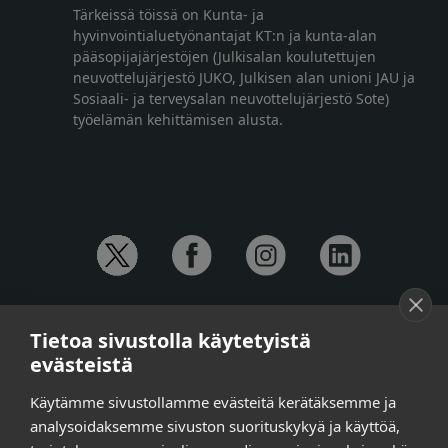
Tärkeissä töissä on Kunta- ja
hyvinvointialuetyönantajat KT:n ja kunta-alan
pääsopijajärjestöjen (Julkisalan koulutettujen
neuvottelujärjestö JUKO, Julkisen alan unioni JAU ja
Sosiaali- ja terveysalan neuvottelujärjestö Sote)
työelämän kehittämisen alusta.
YHTEYSTIEDOT
Tietoa sivustolla käytetyistä
Anna-Mari Jaanu,
kehittämispäällikkö,
evästeistä
puh. +358 50 572 4620
Henna Honkalo,
viestintäpäällikkö,
Käytämme sivustollamme evästeitä kerätäksemme ja
puh. +358 50 479 6618
analysoidaksemme sivuston suorituskykyä ja käyttöä,
Ilari Raiski,
viestintä- ja tapahtumakoordinaattori,