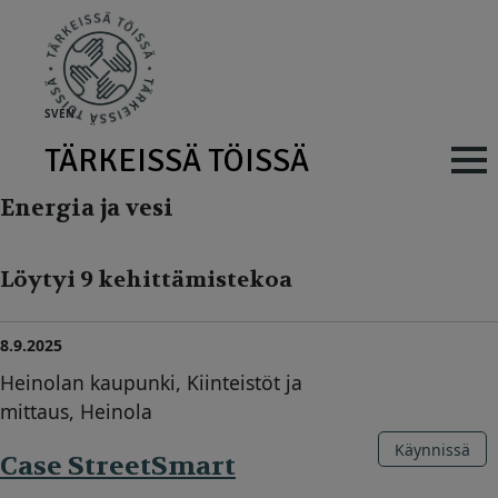
Skip to main content
SV
EN
TÄRKEISSÄ TÖISSÄ
Main navig
Energia ja vesi
Löytyi 9 kehittämistekoa
8.9.2025
Heinolan kaupunki, Kiinteistöt ja
mittaus, Heinola
Käynnissä
Case StreetSmart