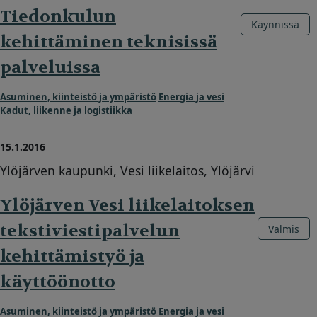
Tiedonkulun
Käynnissä
kehittäminen teknisissä
palveluissa
Asuminen, kiinteistö ja ympäristö
Energia ja vesi
Kadut, liikenne ja logistiikka
15.1.2016
Ylöjärven kaupunki, Vesi liikelaitos, Ylöjärvi
Ylöjärven Vesi liikelaitoksen
tekstiviestipalvelun
Valmis
kehittämistyö ja
käyttöönotto
Asuminen, kiinteistö ja ympäristö
Energia ja vesi