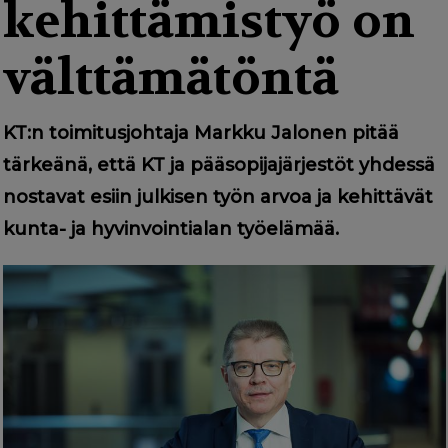
g
kehittämistyö on
a
välttämätöntä
t
i
KT:n toimitusjohtaja Markku Jalonen pitää
o
tärkeänä, että KT ja pääsopijajärjestöt yhdessä
n
nostavat esiin julkisen työn arvoa ja kehittävät
kunta- ja hyvinvointialan työelämää.