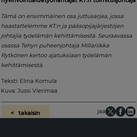
hyvinvointialuetyönantajat KT:n toimitusjohtaja
Tämä on ensimmäinen osa juttusarjaa, jossa
haastattelemme KT:n ja pääsopijajärjestöjen
johtajia työelämän kehittämisestä. Seuraavassa
osassa Tehyn puheenjohtaja Millariikka
Rytkönen kertoo ajatuksiaan työelämän
kehittämisestä.
Teksti: Elina Komula
Kuva: Jussi Vierimaa
jaa
< takaisin