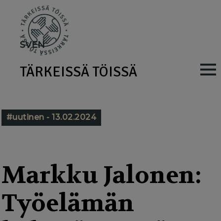
Skip
to
main
SV
EN
content
TÄRKEISSÄ TÖISSÄ
M
a
i
#uutinen - 13.02.2024
n
n
a
Markku Jalonen:
v
Työelämän
i