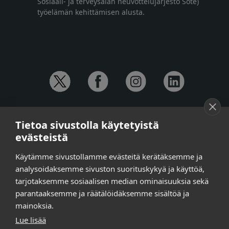
Sosiaali- ja terveysalan neuvottelujärjestö Sote)
työelämän kehittämisen alusta.
YHTEYSTIEDOT
Tietoa sivustolla käytetyistä
Anna-Mari Jaanu,
kehittämispäällikkö,
evästeistä
puh. +358 50 572 4620
Henna Honkalo,
viestintäpäällikkö,
Käytämme sivustollamme evästeitä kerätäksemme ja
puh. +358 50 479 6618
analysoidaksemme sivuston suorituskykyä ja käyttöä,
Ilari Raiski,
viestintä- ja tapahtumakoordinaattori,
tarjotaksemme sosiaalisen median ominaisuuksia sekä
puh. +358 45 130 3832
parantaaksemme ja räätälöidäksemme sisältöä ja
Susanna Laasio,
sihteeri,
puh. +358 50 590 4619
mainoksia.
tarkeissatoissa[a]kt.fi
Lue lisää