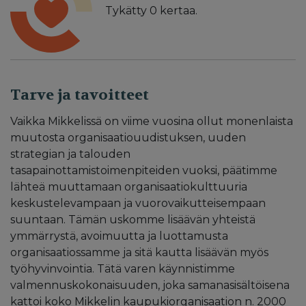
Tykätty
0
kertaa.
Tarve ja tavoitteet
Vaikka Mikkelissä on viime vuosina ollut monenlaista
muutosta organisaatiouudistuksen, uuden
strategian ja talouden
tasapainottamistoimenpiteiden vuoksi, päätimme
lähteä muuttamaan organisaatiokulttuuria
keskustelevampaan ja vuorovaikutteisempaan
suuntaan. Tämän uskomme lisäävän yhteistä
ymmärrystä, avoimuutta ja luottamusta
organisaatiossamme ja sitä kautta lisäävän myös
työhyvinvointia. Tätä varen käynnistimme
valmennuskokonaisuuden, joka samanasisältöisena
kattoi koko Mikkelin kaupukiorganisaation n. 2000