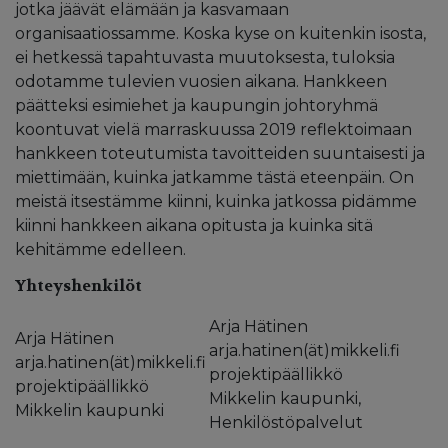
jotka jäävät elämään ja kasvamaan
organisaatiossamme. Koska kyse on kuitenkin isosta,
ei hetkessä tapahtuvasta muutoksesta, tuloksia
odotamme tulevien vuosien aikana. Hankkeen
päätteksi esimiehet ja kaupungin johtoryhmä
koontuvat vielä marraskuussa 2019 reflektoimaan
hankkeen toteutumista tavoitteiden suuntaisesti ja
miettimään, kuinka jatkamme tästä eteenpäin. On
meistä itsestämme kiinni, kuinka jatkossa pidämme
kiinni hankkeen aikana opitusta ja kuinka sitä
kehitämme edelleen.
Yhteyshenkilöt
Arja Hätinen
Arja Hätinen
arja.hatinen(ät)mikkeli.fi
arja.hatinen(ät)mikkeli.fi
projektipäällikkö
projektipäällikkö
Mikkelin kaupunki,
Mikkelin kaupunki
Henkilöstöpalvelut