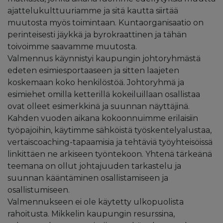
ajattelukulttuuriamme ja sitä kautta siirtää
muutosta myös toimintaan. Kuntaorganisaatio on
perinteisesti jäykkä ja byrokraattinen ja tähän
toivoimme saavamme muutosta.
Valmennus käynnistyi kaupungin johtoryhmästä
edeten esimiesportaaseen ja sitten laajeten
koskemaan koko henkilöstöä. Johtoryhmä ja
esimiehet omilla ketterillä kokeiluillaan osallistaa
ovat olleet esimerkkinä ja suunnan näyttäjinä.
Kahden vuoden aikana kokoonnuimme erilaisiin
työpajoihin, käytimme sähköistä työskentelyalustaa,
vertaiscoaching-tapaamisia ja tehtäviä työyhteisöissä
linkittäen ne arkiseen työntekoon. Yhtenä tärkeänä
teemana on ollut johtajuuden tarkastelu ja
suunnan kääntäminen osallistamiseen ja
osallistumiseen.
Valmennukseen ei ole käytetty ulkopuolista
rahoitusta. Mikkelin kaupungin resurssina,