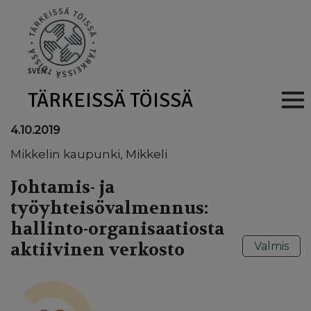
Skip to main content
SV
EN
TÄRKEISSÄ TÖISSÄ
Main navig
4.10.2019
Mikkelin kaupunki, Mikkeli
Johtamis- ja
työyhteisövalmennus:
hallinto-organisaatiosta
aktiivinen verkosto
Valmis