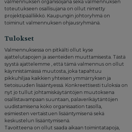
valmennuksen organisoijana sekä valmennuksen
toteutukseen osallisujana on ollut nimetty
projektipäälliikkö. Kaupungin johtoryhmä on
toiminut valmennuksen ohjausryhmänä.
Tulokset
Valmennuksessa on pitkälti ollut kyse
ajattelutapojen ja asenteiden muuttamisesta. Tästä
syystä ajattelemme , että tämä valmennus on ollut
käynnistämässä muutosta, joka tapahtuu
pikkuhiljaa kaikkien yhteisen ymmärryksen ja
tietoisuuden lisääntyessä. Konkreettisesti tuloksia on
nyt jo tullut johtamiskäytäntöjen muutoksena
osallistavampaan suuntaan, palaverikäytäntöjen
uudistamisena koko organisaation tasolla,
esimiesten vertaistuen lisääntymisenä sekä
keskustelun lisääntymisenä.
Tavoitteena on ollut saada aikaan toimintatapoja,