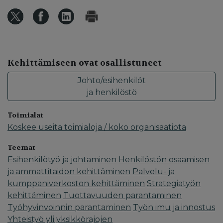
Kehittämiseen ovat osallistuneet
Johto/esihenkilöt
ja henkilöstö
Toimialat
Koskee useita toimialoja / koko organisaatiota
Teemat
Esihenkilötyö ja johtaminen
Henkilöstön osaamisen
ja ammattitaidon kehittäminen
Palvelu- ja
kumppaniverkoston kehittäminen
Strategiatyön
kehittäminen
Tuottavuuden parantaminen
Työhyvinvoinnin parantaminen
Työn imu ja innostus
Yhteistyö yli yksikkörajojen