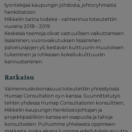
työntekijää kaupungin johdosta, johtoryhmästä
henkilöstöön.
Mikkelin tarina todeksi - valmennus toteutettiin
vuosina 2018 - 2019.
Keskeisiä teemoja olivat vastuullisen vaikuttamisen
lisääminen, vuorovaikutuksen lisääminen
palvelurajojen yli, kestävän kulttuurin muutoksen
tukeminen ja rohkeaan kokeilukulttuuriin
kannustaminen.
Ratkaisu
Valmennuskokonaisuus toteutettiin yhteistyössä
Humap Consultation oy.n kanssa. Suunnittelutyö
tehtiin yhdessä Humap Consultationin konsulttien,
Mikkelin kaupungin henkilöstöjohtajan ja
projektipäällikön kanssa eri osapuolia ja tahoja
konsultoiden. Puhuimme yhteisestä oppimisen
matkasta, jonka aikana luomme edellytyksiä muutta