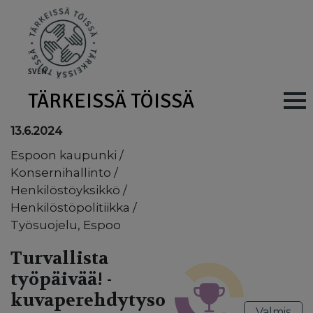
Skip to main content
SV
EN
TÄRKEISSÄ TÖISSÄ
Main navig
13.6.2024
Espoon kaupunki /
Konsernihallinto /
Henkilöstöyksikkö /
Henkilöstöpolitiikka /
Työsuojelu, Espoo
Turvallista
työpäivää! -
kuvaperehdytyso
Valmis