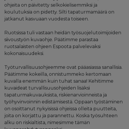
ohjeita on päivitetty selkokielisemmiksi ja
koulutuksia on pidetty. Silti tapaturmamäärä on
jatkanut kasvuaan vuodesta toiseen.
Ruotsissa tuli vastaan heidän työsuojelutoimijoiden
siivoustyön kuvaohje. Päätimme parastaa
ruotsalaisten ohjeen Espoota palvelevaksi
kokonaisuudeksi.
Työturvallisuusohjeemme ovat pääasiassa sanallisia.
Päätimme kokeilla, onnistummeko kertomaan
kuvalla enemmän kuin tuhat sanaa! Kehitimme
kuvaideat turvallisuusohjeiden lisäksi
tapaturmakuvauksista, riskienarvioinneista ja
työhyvinvoinnin edistämisestä. Oppaan työstäminen
on osoittanut nykyisissä ohjeissa olleita puutteita,
joita on korjattu ja parannettu. Koska työsuhteen
alku on riskialtista, nimesimme tämän