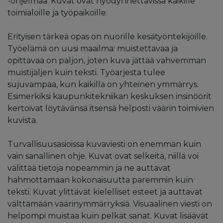
-ohjelmaa. Kuvat ovat hyödynnettävissä kaikille
toimialoille ja työpaikoille.
Erityisen tärkeä opas on nuorille kesätyöntekijöille.
Työelämä on uusi maailma: muistettavaa ja
opittavaa on paljon, joten kuva jättää vahvemman
muistijäljen kuin teksti. Työarjesta tulee
sujuvampaa, kun kaikilla on yhteinen ymmärrys.
Esimerkiksi kaupunkitekniikan keskuksen insinöörit
kertoivat löytävänsä itsensä helposti väärin toimivien
kuvista.
Turvallisuusasioissa kuvaviesti on enemmän kuin
vain sanallinen ohje. Kuvat ovat selkeitä, niillä voi
välittää tietoja nopeammin ja ne auttavat
hahmottamaan kokonaisuutta paremmin kuin
teksti. Kuvat ylittävät kielelliset esteet ja auttavat
välttämään väärinymmärryksiä. Visuaalinen viesti on
helpompi muistaa kuin pelkät sanat. Kuvat lisäävät