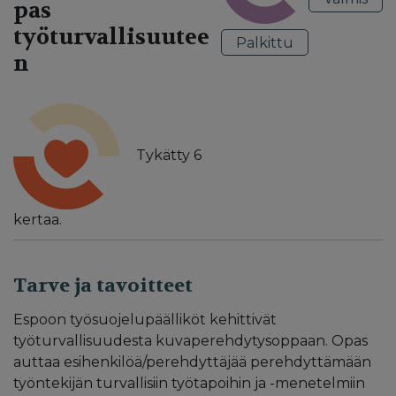
pas
työturvallisuutee
Palkittu
n
Tykätty
6
kertaa.
Tarve ja tavoitteet
Espoon työsuojelupäälliköt kehittivät
työturvallisuudesta kuvaperehdytysoppaan. Opas
auttaa esihenkilöä/perehdyttäjää perehdyttämään
työntekijän turvallisiin työtapoihin ja -menetelmiin