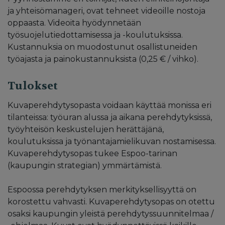
ja yhteisömanageri, ovat tehneet videoille nostoja
oppaasta. Videoita hyödynnetään
työsuojelutiedottamisessa ja -koulutuksissa.
Kustannuksia on muodostunut osallistuneiden
työajasta ja painokustannuksista (0,25 € / vihko).
Tulokset
Kuvaperehdytysopasta voidaan käyttää monissa eri
tilanteissa: työuran alussa ja aikana perehdytyksissä,
työyhteisön keskustelujen herättäjänä,
koulutuksissa ja työnantajamielikuvan nostamisessa.
Kuvaperehdytysopas tukee Espoo-tarinan
(kaupungin strategian) ymmärtämistä.
Espoossa perehdytyksen merkityksellisyyttä on
korostettu vahvasti. Kuvaperehdytysopas on otettu
osaksi kaupungin yleistä perehdytyssuunnitelmaa /