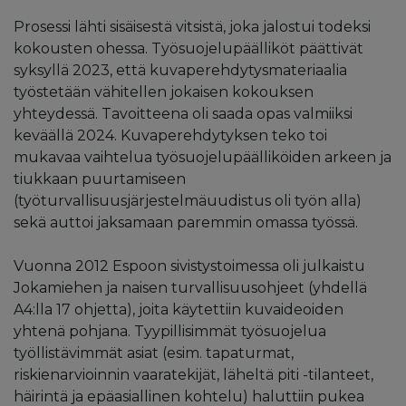
Prosessi lähti sisäisestä vitsistä, joka jalostui todeksi
kokousten ohessa. Työsuojelupäälliköt päättivät
syksyllä 2023, että kuvaperehdytysmateriaalia
työstetään vähitellen jokaisen kokouksen
yhteydessä. Tavoitteena oli saada opas valmiiksi
keväällä 2024. Kuvaperehdytyksen teko toi
mukavaa vaihtelua työsuojelupäälliköiden arkeen ja
tiukkaan puurtamiseen
(työturvallisuusjärjestelmäuudistus oli työn alla)
sekä auttoi jaksamaan paremmin omassa työssä.
Vuonna 2012 Espoon sivistystoimessa oli julkaistu
Jokamiehen ja naisen turvallisuusohjeet (yhdellä
A4:lla 17 ohjetta), joita käytettiin kuvaideoiden
yhtenä pohjana. Tyypillisimmät työsuojelua
työllistävimmät asiat (esim. tapaturmat,
riskienarvioinnin vaaratekijät, läheltä piti -tilanteet,
häirintä ja epäasiallinen kohtelu) haluttiin pukea