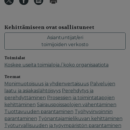
Kehittämiseen ovat osallistuneet
Asiantuntijat/eri
toimijoiden verkosto
Toimialat
Koskee useita toimialoja / koko organisaatiota
Teemat
Monimuotoisuus ja yhdenvertaisuus
Palvelujen
laatu ja asiakaslähtöisyys
Perehdytys ja
perehdyttäminen
Prosessien ja toimintatapojen
kehittäminen
Sairauspoissaolojen vähentäminen
Tuottavuuden parantaminen
Työhyvinvoinnin
parantaminen
Työnantajamielikuvan kehittäminen
Työturvallisuuden ja työympäristön parantaminen