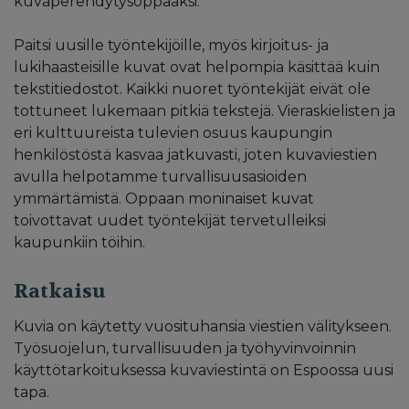
kuvaperehdytysoppaaksi.
Paitsi uusille työntekijöille, myös kirjoitus- ja
lukihaasteisille kuvat ovat helpompia käsittää kuin
tekstitiedostot. Kaikki nuoret työntekijät eivät ole
tottuneet lukemaan pitkiä tekstejä. Vieraskielisten ja
eri kulttuureista tulevien osuus kaupungin
henkilöstöstä kasvaa jatkuvasti, joten kuvaviestien
avulla helpotamme turvallisuusasioiden
ymmärtämistä. Oppaan moninaiset kuvat
toivottavat uudet työntekijät tervetulleiksi
kaupunkiin töihin.
Ratkaisu
Kuvia on käytetty vuosituhansia viestien välitykseen.
Työsuojelun, turvallisuuden ja työhyvinvoinnin
käyttötarkoituksessa kuvaviestintä on Espoossa uusi
tapa.