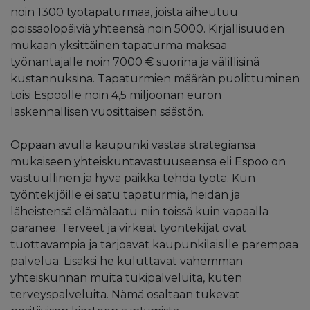
noin 1300 työtapaturmaa, joista aiheutuu
poissaolopäiviä yhteensä noin 5000. Kirjallisuuden
mukaan yksittäinen tapaturma maksaa
työnantajalle noin 7000 € suorina ja välillisinä
kustannuksina. Tapaturmien määrän puolittuminen
toisi Espoolle noin 4,5 miljoonan euron
laskennallisen vuosittaisen säästön.
Oppaan avulla kaupunki vastaa strategiansa
mukaiseen yhteiskuntavastuuseensa eli Espoo on
vastuullinen ja hyvä paikka tehdä työtä. Kun
työntekijöille ei satu tapaturmia, heidän ja
läheistensä elämälaatu niin töissä kuin vapaalla
paranee. Terveet ja virkeät työntekijät ovat
tuottavampia ja tarjoavat kaupunkilaisille parempaa
palvelua. Lisäksi he kuluttavat vähemmän
yhteiskunnan muita tukipalveluita, kuten
terveyspalveluita. Nämä osaltaan tukevat