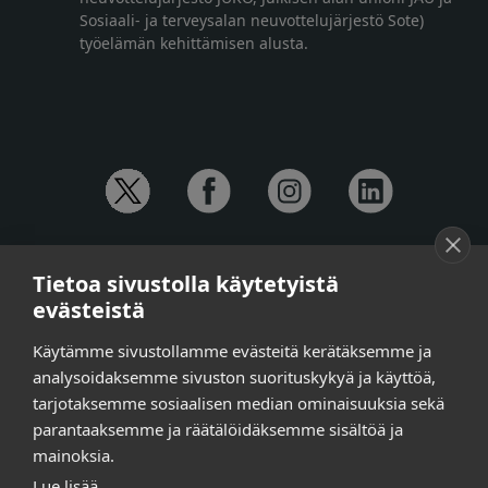
Sosiaali- ja terveysalan neuvottelujärjestö Sote)
työelämän kehittämisen alusta.
YHTEYSTIEDOT
Tietoa sivustolla käytetyistä
Anna-Mari Jaanu,
kehittämispäällikkö,
evästeistä
puh. +358 50 572 4620
Henna Honkalo,
viestintäpäällikkö,
Käytämme sivustollamme evästeitä kerätäksemme ja
puh. +358 50 479 6618
analysoidaksemme sivuston suorituskykyä ja käyttöä,
Ilari Raiski,
viestintä- ja tapahtumakoordinaattori,
tarjotaksemme sosiaalisen median ominaisuuksia sekä
puh. +358 45 130 3832
parantaaksemme ja räätälöidäksemme sisältöä ja
Susanna Laasio,
sihteeri,
puh. +358 50 590 4619
mainoksia.
tarkeissatoissa[a]kt.fi
Lue lisää