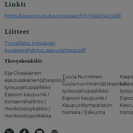
Linkit
https://www.youtube.com/watch?v=RA0ck2cA1lE
Liitteet
Turvallista_työpäivää-
kuvaperehdytys_saavutettava.pdf
Yhteyshenkilöt
Eija Ovaskainen
Tuula Nurminen
Kaspe
eija.ovaskainen(ät)espoo.fi
tuula.nurminen(ät)espoo.fi
kasper
työsuojelupäällikkö
työsuojelupäällikkö
työsu
Espoon kaupunki /
Espoon kaupunki /
Espoo
Konsernihallinto /
Kaupunkiympäristön
Kasvu
Henkilöstöyksikkö /
toimiala / Esikunta
toimi
Henkilöstöpolitiikka