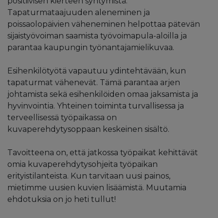
positiivisen kierteen syntymistä.
Tapaturmataajuuden aleneminen ja
poissaolopäivien väheneminen helpottaa pätevän
sijaistyövoiman saamista työvoimapula-aloilla ja
parantaa kaupungin työnantajamielikuvaa.
Esihenkilötyötä vapautuu ydintehtävään, kun
tapaturmat vähenevät. Tämä parantaa arjen
johtamista sekä esihenkilöiden omaa jaksamista ja
hyvinvointia. Yhteinen toiminta turvallisessa ja
terveellisessä työpaikassa on
kuvaperehdytysoppaan keskeinen sisältö.
Tavoitteena on, että jatkossa työpaikat kehittävät
omia kuvaperehdytysohjeita työpaikan
erityistilanteista. Kun tarvitaan uusi painos,
mietimme uusien kuvien lisäämistä. Muutamia
ehdotuksia on jo heti tullut!