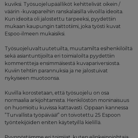
kuviksi. Työsuojelupäälliköt kehittelivät oikein /
väärin -kuvapareihin ranskalaisilla viivoilla ideoita.
Kun ideoita oli jalostettu tarpeeksi, pyydettiin
mukaan kaupungin taittotiimi, joka työsti kuvat
Espoo-ilmeen mukaisiksi.
Työsuojeluvaltuutetuilta, muutamilta esihenkilöiltä
sekä asiantuntijoilta eri toimialoilta pyydettiin
kommentteja ensimmäisestä kuvapariversiosta.
Kuviin tehtiin parannuksia ja ne jalostuivat
nykyiseen muotoonsa.
Kuvilla korostetaan, että työsuojelu on osa
normaalia arkijohtamista. Henkilöstön moninaisuus
on huomioitu kuvissa kattavasti. Oppaan kannessa
”Turvallista työpäivää!” on toivotettu 25 Espoon
työntekijöiden eniten käytetyillä kielillä.
Pyynnöstämme eri toimijat, kuten elinkeinojohtaja