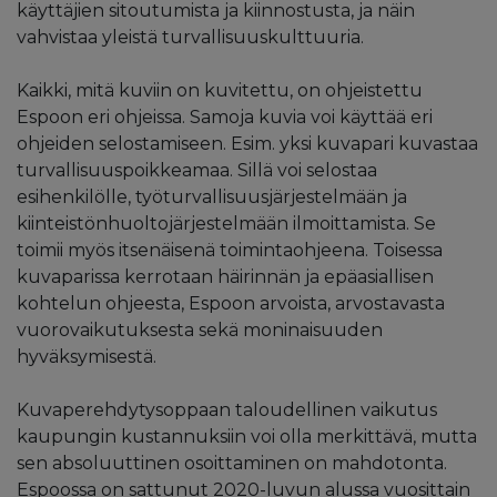
käyttäjien sitoutumista ja kiinnostusta, ja näin
vahvistaa yleistä turvallisuuskulttuuria.
Kaikki, mitä kuviin on kuvitettu, on ohjeistettu
Espoon eri ohjeissa. Samoja kuvia voi käyttää eri
ohjeiden selostamiseen. Esim. yksi kuvapari kuvastaa
turvallisuuspoikkeamaa. Sillä voi selostaa
esihenkilölle, työturvallisuusjärjestelmään ja
kiinteistönhuoltojärjestelmään ilmoittamista. Se
toimii myös itsenäisenä toimintaohjeena. Toisessa
kuvaparissa kerrotaan häirinnän ja epäasiallisen
kohtelun ohjeesta, Espoon arvoista, arvostavasta
vuorovaikutuksesta sekä moninaisuuden
hyväksymisestä.
Kuvaperehdytysoppaan taloudellinen vaikutus
kaupungin kustannuksiin voi olla merkittävä, mutta
sen absoluuttinen osoittaminen on mahdotonta.
Espoossa on sattunut 2020-luvun alussa vuosittain