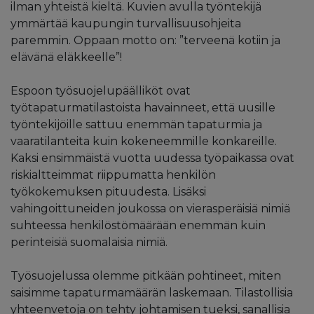
ilman yhteistä kieltä. Kuvien avulla työntekijä
ymmärtää kaupungin turvallisuusohjeita
paremmin. Oppaan motto on: ”terveenä kotiin ja
elävänä eläkkeelle”!
Espoon työsuojelupäälliköt ovat
työtapaturmatilastoista havainneet, että uusille
työntekijöille sattuu enemmän tapaturmia ja
vaaratilanteita kuin kokeneemmille konkareille.
Kaksi ensimmäistä vuotta uudessa työpaikassa ovat
riskialtteimmat riippumatta henkilön
työkokemuksen pituudesta. Lisäksi
vahingoittuneiden joukossa on vierasperäisiä nimiä
suhteessa henkilöstömäärään enemmän kuin
perinteisiä suomalaisia nimiä.
Työsuojelussa olemme pitkään pohtineet, miten
saisimme tapaturmamäärän laskemaan. Tilastollisia
yhteenvetoja on tehty johtamisen tueksi, sanallisia