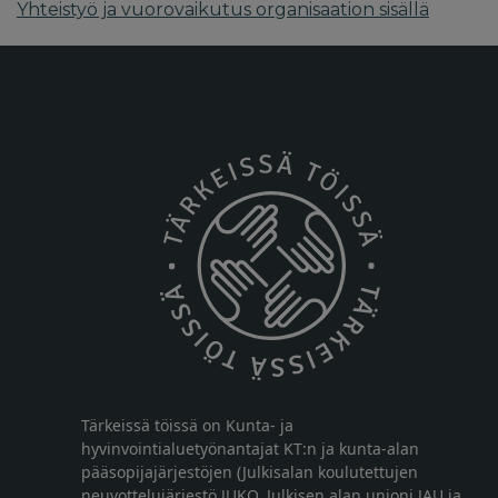
Yhteistyö ja vuorovaikutus organisaation sisällä
Tärkeissä töissä on Kunta- ja
hyvinvointialuetyönantajat KT:n ja kunta-alan
pääsopijajärjestöjen (Julkisalan koulutettujen
neuvottelujärjestö JUKO, Julkisen alan unioni JAU ja