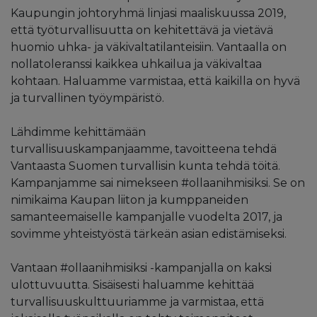
Kaupungin johtoryhmä linjasi maaliskuussa 2019,
että työturvallisuutta on kehitettävä ja vietävä
huomio uhka- ja väkivaltatilanteisiin. Vantaalla on
nollatoleranssi kaikkea uhkailua ja väkivaltaa
kohtaan. Haluamme varmistaa, että kaikilla on hyvä
ja turvallinen työympäristö.
Lähdimme kehittämään
turvallisuuskampanjaamme, tavoitteena tehdä
Vantaasta Suomen turvallisin kunta tehdä töitä.
Kampanjamme sai nimekseen #ollaanihmisiksi. Se on
nimikaima Kaupan liiton ja kumppaneiden
samanteemaiselle kampanjalle vuodelta 2017, ja
sovimme yhteistyöstä tärkeän asian edistämiseksi.
Vantaan #ollaanihmisiksi -kampanjalla on kaksi
ulottuvuutta. Sisäisesti haluamme kehittää
turvallisuuskulttuuriamme ja varmistaa, että