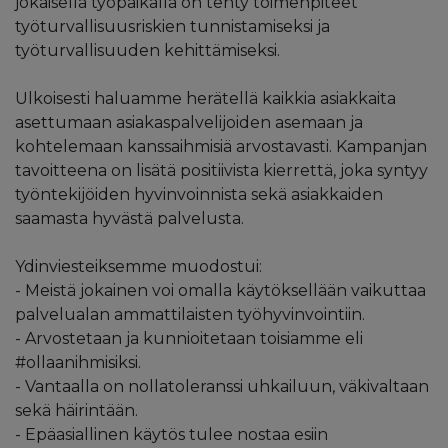
jokaisella työpaikalla on tehty toimenpiteet
työturvallisuusriskien tunnistamiseksi ja
työturvallisuuden kehittämiseksi.
Ulkoisesti haluamme herätellä kaikkia asiakkaita
asettumaan asiakaspalvelijoiden asemaan ja
kohtelemaan kanssaihmisiä arvostavasti. Kampanjan
tavoitteena on lisätä positiivista kierrettä, joka syntyy
työntekijöiden hyvinvoinnista sekä asiakkaiden
saamasta hyvästä palvelusta.
Ydinviesteiksemme muodostui:
- Meistä jokainen voi omalla käytöksellään vaikuttaa
palvelualan ammattilaisten työhyvinvointiin.
- Arvostetaan ja kunnioitetaan toisiamme eli
#ollaanihmisiksi.
- Vantaalla on nollatoleranssi uhkailuun, väkivaltaan
sekä häirintään.
- Epäasiallinen käytös tulee nostaa esiin