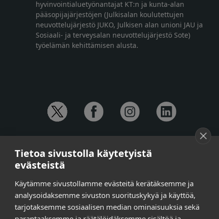
hyvinvointialuetyönantajat KT:n ja kunta-alan
pääsopijajärjestöjen (Julkisalan koulutettujen
neuvottelujärjestö JUKO, Julkisen alan unioni JAU ja
Sosiaali- ja terveysalan neuvottelujärjestö Sote)
työelämän kehittämisen alusta.
YHTEYSTIEDOT
Tietoa sivustolla käytetyistä
Anna-Mari Jaanu,
kehittämispäällikkö,
evästeistä
puh. +358 50 572 4620
Henna Honkalo,
viestintäpäällikkö,
Käytämme sivustollamme evästeitä kerätäksemme ja
puh. +358 50 479 6618
analysoidaksemme sivuston suorituskykyä ja käyttöä,
Ilari Raiski,
viestintä- ja tapahtumakoordinaattori,
tarjotaksemme sosiaalisen median ominaisuuksia sekä
puh. +358 45 130 3832
parantaaksemme ja räätälöidäksemme sisältöä ja