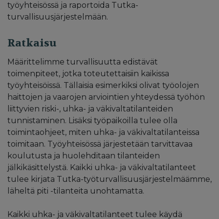
työyhteisössä ja raportoida Tutka-
turvallisuusjärjestelmään.
Ratkaisu
Määrittelimme turvallisuutta edistävät
toimenpiteet, jotka toteutettaisiin kaikissa
työyhteisöissä. Tällaisia esimerkiksi olivat työolojen
haittojen ja vaarojen arviointien yhteydessä työhön
liittyvien riski-, uhka- ja väkivaltatilanteiden
tunnistaminen. Lisäksi työpaikoilla tulee olla
toimintaohjeet, miten uhka- ja väkivaltatilanteissa
toimitaan. Työyhteisössä järjestetään tarvittavaa
koulutusta ja huolehditaan tilanteiden
jälkikäsittelystä. Kaikki uhka- ja väkivaltatilanteet
tulee kirjata Tutka-työturvallisuusjärjestelmäämme,
läheltä piti -tilanteita unohtamatta.
Kaikki uhka- ja väkivaltatilanteet tulee käydä