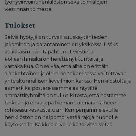
työhyvinvointihenkilöstön sekä toimialojen
viestinnän toimesta.
Tulokset
Selviä hyötyjä on turvallisuuskäytänteiden
jakaminen ja parantaminen eri yksiköissä. Lisäksi
asiakkaisiin päin tapahtunut viestintä
#ollaanihmisiksi on herättänyt tunteita ja
vastakaikua. On selvää, että aihe on erittäin
ajankohtainen ja olemme tekemisessä valitettavan
yhteiskunnallisen lieveilmiön kanssa. Henkilöstöltä ja
esimerkiksi postereissamme esiintyviltä
ammattiryhmiltä on tullut kiitosta, että nostamme
tärkeän ja ehkä jopa hieman tulenaran aiheen
rohkeasti keskusteluun. Kampanjamme avulla
henkilöstön on helpompi vetää rajoja huonolle
käytökselle. Kaikkea ei voi, eikä tarvitse sietää.