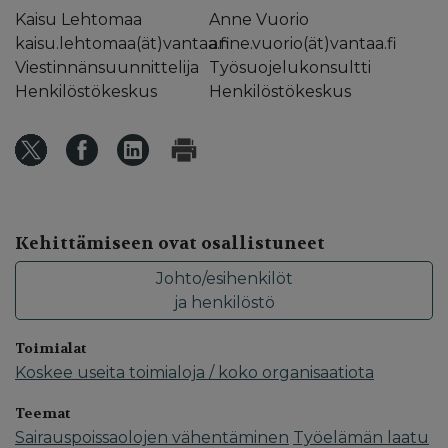
Kaisu Lehtomaa
Anne Vuorio
kaisu.lehtomaa(ät)vantaa.fi
anne.vuorio(ät)vantaa.fi
Viestinnänsuunnittelija
Työsuojelukonsultti
Henkilöstökeskus
Henkilöstökeskus
Kehittämiseen ovat osallistuneet
Johto/esihenkilöt
ja henkilöstö
Toimialat
Koskee useita toimialoja / koko organisaatiota
Teemat
Sairauspoissaolojen vähentäminen
Työelämän laatu