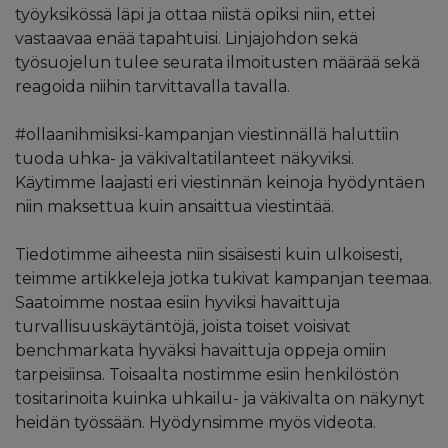
työyksikössä läpi ja ottaa niistä opiksi niin, ettei
vastaavaa enää tapahtuisi. Linjajohdon sekä
työsuojelun tulee seurata ilmoitusten määrää sekä
reagoida niihin tarvittavalla tavalla.
#ollaanihmisiksi-kampanjan viestinnällä haluttiin
tuoda uhka- ja väkivaltatilanteet näkyviksi.
Käytimme laajasti eri viestinnän keinoja hyödyntäen
niin maksettua kuin ansaittua viestintää.
Tiedotimme aiheesta niin sisäisesti kuin ulkoisesti,
teimme artikkeleja jotka tukivat kampanjan teemaa.
Saatoimme nostaa esiin hyviksi havaittuja
turvallisuuskäytäntöjä, joista toiset voisivat
benchmarkata hyväksi havaittuja oppeja omiin
tarpeisiinsa. Toisaalta nostimme esiin henkilöstön
tositarinoita kuinka uhkailu- ja väkivalta on näkynyt
heidän työssään. Hyödynsimme myös videota.