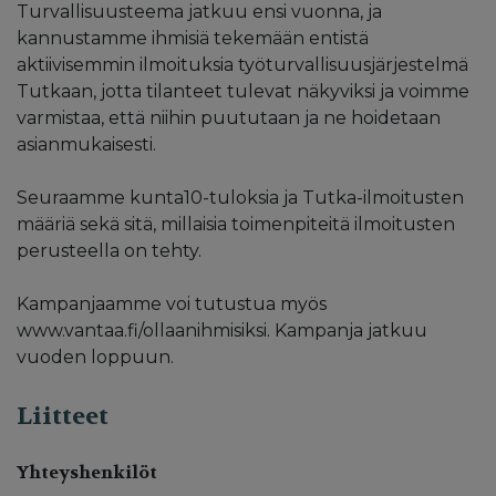
Turvallisuusteema jatkuu ensi vuonna, ja
kannustamme ihmisiä tekemään entistä
aktiivisemmin ilmoituksia työturvallisuusjärjestelmä
Tutkaan, jotta tilanteet tulevat näkyviksi ja voimme
varmistaa, että niihin puututaan ja ne hoidetaan
asianmukaisesti.
Seuraamme kunta10-tuloksia ja Tutka-ilmoitusten
määriä sekä sitä, millaisia toimenpiteitä ilmoitusten
perusteella on tehty.
Kampanjaamme voi tutustua myös
www.vantaa.fi/ollaanihmisiksi. Kampanja jatkuu
vuoden loppuun.
Liitteet
Yhteyshenkilöt