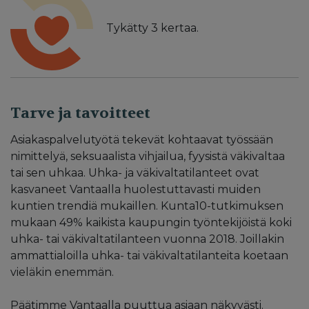
Tykätty
3
kertaa.
Tarve ja tavoitteet
Asiakaspalvelutyötä tekevät kohtaavat työssään
nimittelyä, seksuaalista vihjailua, fyysistä väkivaltaa
tai sen uhkaa. Uhka- ja väkivaltatilanteet ovat
kasvaneet Vantaalla huolestuttavasti muiden
kuntien trendiä mukaillen. Kunta10-tutkimuksen
mukaan 49% kaikista kaupungin työntekijöistä koki
uhka- tai väkivaltatilanteen vuonna 2018. Joillakin
ammattialoilla uhka- tai väkivaltatilanteita koetaan
vieläkin enemmän.
Päätimme Vantaalla puuttua asiaan näkyvästi.