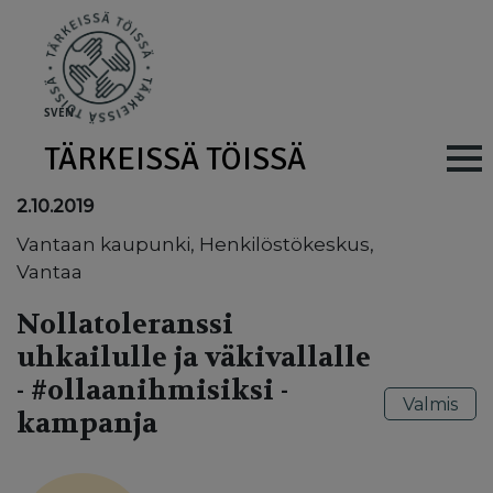
Skip to main content
SV
EN
TÄRKEISSÄ TÖISSÄ
Main navig
2.10.2019
Vantaan kaupunki, Henkilöstökeskus,
Vantaa
Nollatoleranssi
uhkailulle ja väkivallalle
- #ollaanihmisiksi -
Valmis
kampanja