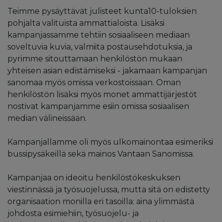
Teimme pysäyttävät julisteet kunta10-tuloksien
pohjalta valituista ammattialoista. Lisäksi
kampanjassamme tehtiin sosiaaliseen mediaan
soveltuvia kuvia, valmiita postausehdotuksia, ja
pyrimme sitouttamaan henkilöstön mukaan
yhteisen asian edistämiseksi - jakamaan kampanjan
sanomaa myös omissa verkostoissaan. Oman
henkilöstön lisäksi myös monet ammattijärjestöt
nostivat kampanjamme esiin omissa sosiaalisen
median välineissään.
Kampanjallamme oli myös ulkomainontaa esimeriksi
bussipysäkeillä sekä mainos Vantaan Sanomissa.
Kampanjaa on ideoitu henkilöstökeskuksen
viestinnässä ja työsuojelussa, mutta sitä on edistetty
organisaation monilla eri tasoilla: aina ylimmästä
johdosta esimiehiin, työsuojelu- ja