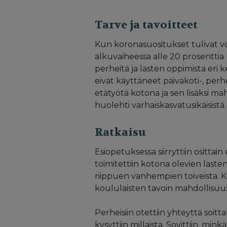
Tarve ja tavoitteet
Kun koronasuositukset tulivat vo
alkuvaiheessa alle 20 prosenttia 
perheitä ja lasten oppimista eri
eivät käyttäneet päiväkoti-, perh
etätyötä kotona ja sen lisäksi ma
huolehti varhaiskasvatusikäisistä.
Ratkaisu
Esiopetuksessa siirryttiin osittai
toimitettiin kotona olevien lasten
riippuen vanhempien toiveista. Ko
koululaisten tavoin mahdollisu
Perheisiin otettiin yhteyttä soitta
kysyttiin millaista. Sovittiin, mi