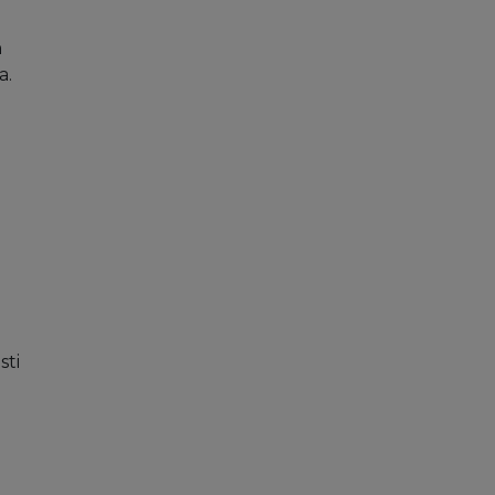
n
a.
sti