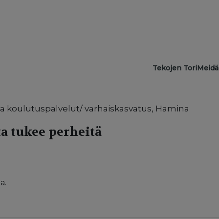
Main navigat
Tekojen Tori
Meidä
a koulutuspalvelut/ varhaiskasvatus, Hamina
a tukee perheitä
a.