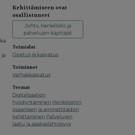
Kehittämiseen ovat
osallistuneet
Johto, henkilöstö ja
palvelujen käyttäjät
tka
Toimialat
Opetus ja kasvatus
 ja
Toiminnot
Varhaiskasvatus
Teemat
Digitalisaation
hyödyntäminen
Henkilöstön
osaamisen ja ammattitaidon
kehittäminen
Palvelujen
laatu ja asiakaslähtöisyys