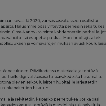
imaan keväällä 2020, varhaiskasvatukseen osallistui
lapsista. Halusimme pitää yhteyttä perheisiin sekä tukea
 keinoin. Oma-Nanny -toiminta kohdennettiin perheille, jo
epäivähoito- tai esiopetuspaikkaa. Moni huoltajista teki
hdollisuuksien ja voimavarojen mukaan avusti koululaisia
n etäopetukseen. Päiväkodeissa materiaalia ja tehtäviä
 perheille digi-välitteisesti tai päiväkodeista hakemalla,
tona olevien esikoululaisten huoltajille järjestettiin
us ruokapakettien hakuun.
malla ja selvitettiin, kaipasiko perhe tukea. Jos kaipasi,
nkä kanavien kautta tehtäviä ja mahdollisia tukipalveluja