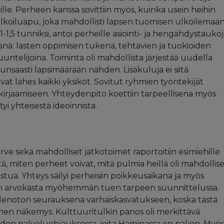
eille. Perheen kanssa sovittiin myös, kuinka usein heihin
Ulkoiluapu, joka mahdollisti lapsen tuomisen ulkoilemaa
 1-1,5 tunniksi, antoi perheille asiointi- ja hengähdystaukoj
tänä: lasten oppimisen tukena, tehtävien ja tuokioiden
ntelijoina. Toiminta oli mahdollista järjestää uudella
runsaasti lapsimäärään nähden. Lisäkuluja ei siitä
vat lähes kaikki yksiköt. Sovitut ryhmien työntekijät
 kirjaamiseen. Yhteydenpito koettiin tarpeellisena myös
yi yhteisestä ideoinnista.
arve sekä mahdolliset jatkotoimet raportoitiin esimiehille
itä, miten perheet voivat, mitä pulmia heillä oli mahdollise
aistua. Yhteys säilyi perheisiin poikkeusaikana ja myös
o on arvokasta myöhemmän tuen tarpeen suunnittelussa.
eydenoton seurauksena varhaiskasvatukseen, koska tästä
inen näkemys. Kulttuuritulkin panos oli merkittävä
eiden palveluohjauksessa, joita Haminassa on paljon. Myös