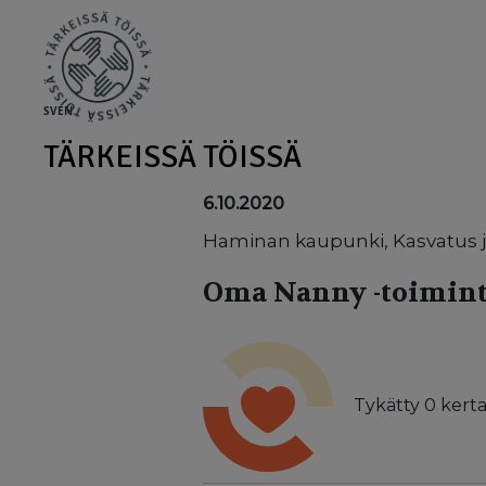
Skip to main content
SV
EN
TÄRKEISSÄ TÖISSÄ
6.10.2020
Haminan kaupunki, Kasvatus j
Oma Nanny -toimint
Tykätty
0
kerta