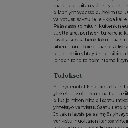
saatiin parhaiten välitettyä perh
ollaan yhteydessä puhelimitse. 
valvotusti sovitulle leikkipaikalle
Pääasiassa toimittiin kuitenkin e
tuottajana, perheen tukena ja kuu
tavalla, koska henkilökuntaa oli 
aiheutunut. Toimintaan osallistui
ohjeistettiin yhteydenottoihin ja
johdon taholta, toimintamalli synt
Tulokset
Yhteydenotot kirjattiin ja tuen t
yleisellä tasolla. Saimme tietoa si
ollut ja miten niitä oli saatu ratk
yhteistyö vahvistui. Saatu tiet
Joitakin lapsia palasi myös yht
vahvistui huoltajien kanssa yhte
erityisesti venäjänkielisten perh