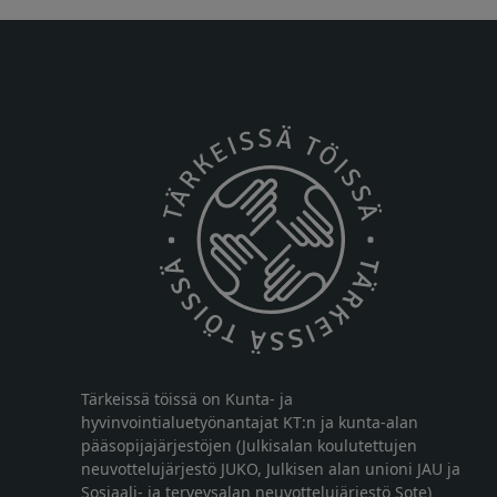
Tärkeissä töissä on Kunta- ja
hyvinvointialuetyönantajat KT:n ja kunta-alan
pääsopijajärjestöjen (Julkisalan koulutettujen
neuvottelujärjestö JUKO, Julkisen alan unioni JAU ja
Sosiaali- ja terveysalan neuvottelujärjestö Sote)