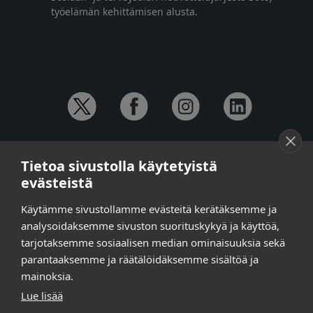
työelämän kehittämisen alusta.
YHTEYSTIEDOT
Tietoa sivustolla käytetyistä
Anna-Mari Jaanu,
kehittämispäällikkö,
evästeistä
puh. +358 50 572 4620
Henna Honkalo,
viestintäpäällikkö,
Käytämme sivustollamme evästeitä kerätäksemme ja
puh. +358 50 479 6618
analysoidaksemme sivuston suorituskykyä ja käyttöä,
Ilari Raiski,
viestintä- ja tapahtumakoordinaattori,
tarjotaksemme sosiaalisen median ominaisuuksia sekä
puh. +358 45 130 3832
parantaaksemme ja räätälöidäksemme sisältöä ja
Susanna Laasio,
sihteeri,
puh. +358 50 590 4619
mainoksia.
tarkeissatoissa[a]kt.fi
Lue lisää