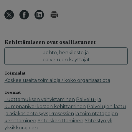
Kehittämiseen ovat osallistuneet
Johto, henkilöstö ja
palvelujen käyttäjät
Toimialat
Koskee useita toimialoja / koko organisaatiota
Teemat
Luottamuksen vahvistaminen
Palvelu- ja
kumppaniverkoston kehittäminen
Palvelujen laatu
ja asiakaslähtöisyys
Prosessien ja toimintatapojen
kehittäminen
Yhteiskehittäminen
Yhteistyö yli
yksikkörajojen