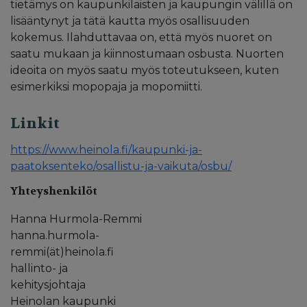
tietämys on kaupunkilaisten ja kaupungin välillä on
lisääntynyt ja tätä kautta myös osallisuuden
kokemus. Ilahduttavaa on, että myös nuoret on
saatu mukaan ja kiinnostumaan osbusta. Nuorten
ideoita on myös saatu myös toteutukseen, kuten
esimerkiksi mopopaja ja mopomiitti.
Linkit
https://www.heinola.fi/kaupunki-ja-
paatoksenteko/osallistu-ja-vaikuta/osbu/
Yhteyshenkilöt
Hanna Hurmola-Remmi
hanna.hurmola-
remmi(ät)heinola.fi
hallinto- ja
kehitysjohtaja
Heinolan kaupunki