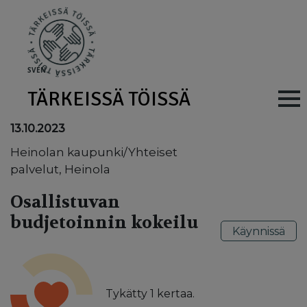
Skip to main content
SV
EN
TÄRKEISSÄ TÖISSÄ
Main navig
13.10.2023
Heinolan kaupunki/Yhteiset
palvelut, Heinola
Osallistuvan
budjetoinnin kokeilu
Käynnissä
Tykätty
1
kertaa.