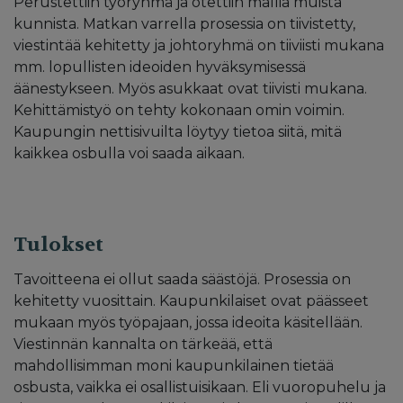
Perustettiin työryhmä ja otettiin mallia muista
kunnista. Matkan varrella prosessia on tiivistetty,
viestintää kehitetty ja johtoryhmä on tiiviisti mukana
mm. lopullisten ideoiden hyväksymisessä
äänestykseen. Myös asukkaat ovat tiivisti mukana.
Kehittämistyö on tehty kokonaan omin voimin.
Kaupungin nettisivuilta löytyy tietoa siitä, mitä
kaikkea osbulla voi saada aikaan.
Tulokset
Tavoitteena ei ollut saada säästöjä. Prosessia on
kehitetty vuosittain. Kaupunkilaiset ovat päässeet
mukaan myös työpajaan, jossa ideoita käsitellään.
Viestinnän kannalta on tärkeää, että
mahdollisimman moni kaupunkilainen tietää
osbusta, vaikka ei osallistuisikaan. Eli vuoropuhelu ja