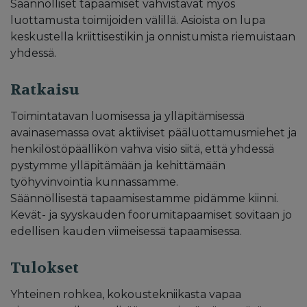
Säännölliset tapaamiset vahvistavat myös
luottamusta toimijoiden välillä. Asioista on lupa
keskustella kriittisestikin ja onnistumista riemuistaan
yhdessä.
Ratkaisu
Toimintatavan luomisessa ja ylläpitämisessä
avainasemassa ovat aktiiviset pääluottamusmiehet ja
henkilöstöpäällikön vahva visio siitä, että yhdessä
pystymme ylläpitämään ja kehittämään
työhyvinvointia kunnassamme.
Säännöllisestä tapaamisestamme pidämme kiinni.
Kevät- ja syyskauden foorumitapaamiset sovitaan jo
edellisen kauden viimeisessä tapaamisessa.
Tulokset
Yhteinen rohkea, kokoustekniikasta vapaa