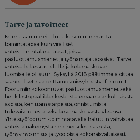
Tarve ja tavoitteet
Kunnassamme ei ollut aikaisemmin muuta
toimintatapaa kuin viralliset
yhteistoimintakokoukset, joissa
pääluottamusmiehet ja työnantaja tapasivat. Tarve
yhteiselle keskustelulle ja kokonaiskuvan
luomiselle oli suuri. Syksyllä 2018 päätimme aloittaa
säännölliset pääluottamusmiesyhteistyöfoorumit.
Foorumiin kokoontuvat pääluottamusmiehet sekä
henkilöstöpäällikkö keskustelemaan ajankohtaisista
asioista, kehittämistarpeista, onnistumista,
tulevaisuudesta sekä kokonaiskuvasta yleensä.
Yhteistyöfoorumi-toimintatavalla haluttiin vahvistaa
yhteistä näkemystä mm. henkilöstöasioista,
työhyvinvoinnista ja työoloista kokonaisvaltaisesti.