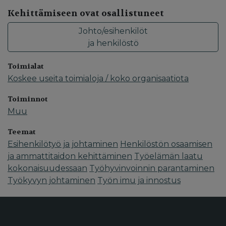
Kehittämiseen ovat osallistuneet
Johto/esihenkilöt
ja henkilöstö
Toimialat
Koskee useita toimialoja / koko organisaatiota
Toiminnot
Muu
Teemat
Esihenkilötyö ja johtaminen
Henkilöstön osaamisen
ja ammattitaidon kehittäminen
Työelämän laatu
kokonaisuudessaan
Työhyvinvoinnin parantaminen
Työkyvyn johtaminen
Työn imu ja innostus