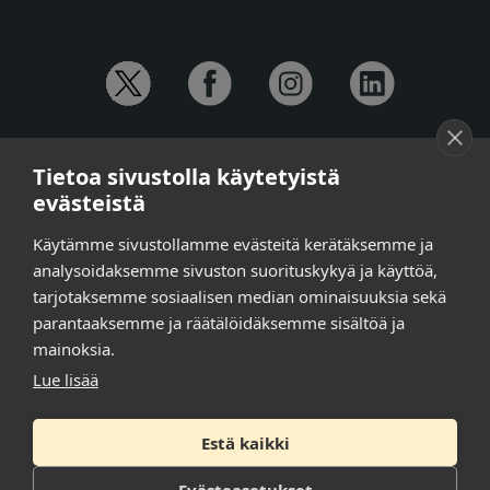
YHTEYSTIEDOT
Tietoa sivustolla käytetyistä
Anna-Mari Jaanu,
kehittämispäällikkö,
evästeistä
puh. +358 50 572 4620
Henna Honkalo,
viestintäpäällikkö,
Käytämme sivustollamme evästeitä kerätäksemme ja
puh. +358 50 479 6618
analysoidaksemme sivuston suorituskykyä ja käyttöä,
Ilari Raiski,
viestintä- ja tapahtumakoordinaattori,
tarjotaksemme sosiaalisen median ominaisuuksia sekä
puh. +358 45 130 3832
parantaaksemme ja räätälöidäksemme sisältöä ja
Susanna Laasio,
sihteeri,
puh. +358 50 590 4619
mainoksia.
tarkeissatoissa[a]kt.fi
Lue lisää
Estä kaikki
Tilaa uutiskirje
Tietosuojaseloste
Evästeasetukset