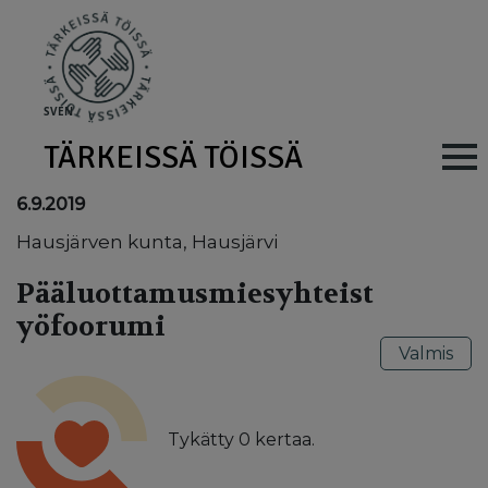
Skip to main content
SV
EN
TÄRKEISSÄ TÖISSÄ
Main navig
6.9.2019
Hausjärven kunta, Hausjärvi
Pääluottamusmiesyhteist
yöfoorumi
Valmis
Tykätty
0
kertaa.