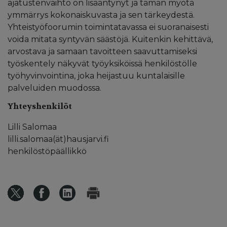
ajatustenvaihto on lisääntynyt ja tämän myötä
ymmärrys kokonaiskuvasta ja sen tärkeydestä.
Yhteistyöfoorumin toimintatavassa ei suoranaisesti
voida mitata syntyvän säästöjä. Kuitenkin kehittävä,
arvostava ja samaan tavoitteen saavuttamiseksi
työskentely näkyvät työyksiköissä henkilöstölle
työhyvinvointina, joka heijastuu kuntalaisille
palveluiden muodossa.
Yhteyshenkilöt
Lilli Salomaa
lilli.salomaa(ät)hausjarvi.fi
henkilöstöpäällikkö