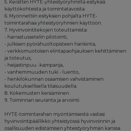
5. Kerättiin HYTE-yhteistyöryhmiltä esityksiä
käyttökohteista ja toimintatavoista.
6. Myönnettiin esityksien pohjalta HYTE-
toimintarahaa yhteistyöryhmien käyttöön.
7. Hyvinvointitekojen toteuttamista:
- harrastussetelin pilotointi,
- julkisen pyörähuoltopisteen hankinta,
- verkkomuotoisen elintapaohjauksen kehittäminen
ja toteutus,
- heijastinpuu -kampanja,
- vanhemmuuden tuki - luento,
- henkilökunnan osaamisen vahvistaminen
koulutuksellisella tilaisuudella.
8. Kokemusten kerääminen
9. Toiminnan seuranta ja arvointi
HYTE-toimintarahan myöntämisestä vastasi
hyvinvointipäällikkö yhteistyössä hyvinvoinnin ja
osallisuuden edistämisen yhteistyöryhmän kanssa.