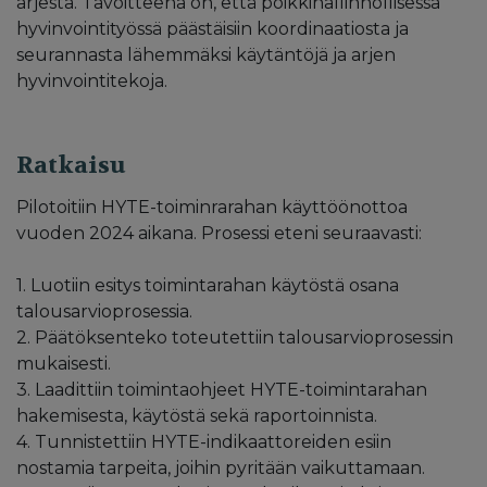
arjesta. Tavoitteena on, että poikkihallinnollisessa
hyvinvointityössä päästäisiin koordinaatiosta ja
seurannasta lähemmäksi käytäntöjä ja arjen
hyvinvointitekoja.
Ratkaisu
Pilotoitiin HYTE-toiminrarahan käyttöönottoa
vuoden 2024 aikana. Prosessi eteni seuraavasti:
1. Luotiin esitys toimintarahan käytöstä osana
talousarvioprosessia.
2. Päätöksenteko toteutettiin talousarvioprosessin
mukaisesti.
3. Laadittiin toimintaohjeet HYTE-toimintarahan
hakemisesta, käytöstä sekä raportoinnista.
4. Tunnistettiin HYTE-indikaattoreiden esiin
nostamia tarpeita, joihin pyritään vaikuttamaan.