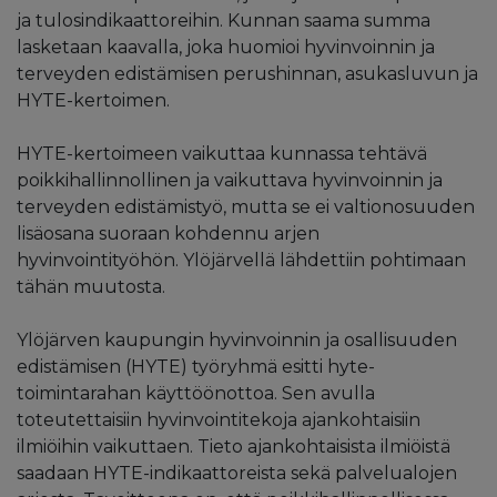
ja tulosindikaattoreihin. Kunnan saama summa
lasketaan kaavalla, joka huomioi hyvinvoinnin ja
terveyden edistämisen perushinnan, asukasluvun ja
HYTE-kertoimen.
HYTE-kertoimeen vaikuttaa kunnassa tehtävä
poikkihallinnollinen ja vaikuttava hyvinvoinnin ja
terveyden edistämistyö, mutta se ei valtionosuuden
lisäosana suoraan kohdennu arjen
hyvinvointityöhön. Ylöjärvellä lähdettiin pohtimaan
tähän muutosta.
Ylöjärven kaupungin hyvinvoinnin ja osallisuuden
edistämisen (HYTE) työryhmä esitti hyte-
toimintarahan käyttöönottoa. Sen avulla
toteutettaisiin hyvinvointitekoja ajankohtaisiin
ilmiöihin vaikuttaen. Tieto ajankohtaisista ilmiöistä
saadaan HYTE-indikaattoreista sekä palvelualojen