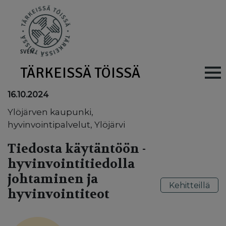
Skip to main content
SV
EN
TÄRKEISSÄ TÖISSÄ
Main navig
16.10.2024
Ylöjärven kaupunki,
hyvinvointipalvelut, Ylöjärvi
Tiedosta käytäntöön -
hyvinvointitiedolla
johtaminen ja
Kehitteillä
hyvinvointiteot