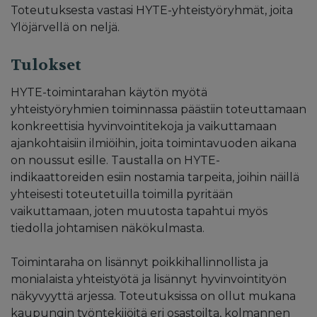
Toteutuksesta vastasi HYTE-yhteistyöryhmät, joita
Ylöjärvellä on neljä.
Tulokset
HYTE-toimintarahan käytön myötä
yhteistyöryhmien toiminnassa päästiin toteuttamaan
konkreettisia hyvinvointitekoja ja vaikuttamaan
ajankohtaisiin ilmiöihin, joita toimintavuoden aikana
on noussut esille. Taustalla on HYTE-
indikaattoreiden esiin nostamia tarpeita, joihin näillä
yhteisesti toteutetuilla toimilla pyritään
vaikuttamaan, joten muutosta tapahtui myös
tiedolla johtamisen näkökulmasta.
Toimintaraha on lisännyt poikkihallinnollista ja
monialaista yhteistyötä ja lisännyt hyvinvointityön
näkyvyyttä arjessa. Toteutuksissa on ollut mukana
kaupungin työntekijöitä eri osastoilta, kolmannen