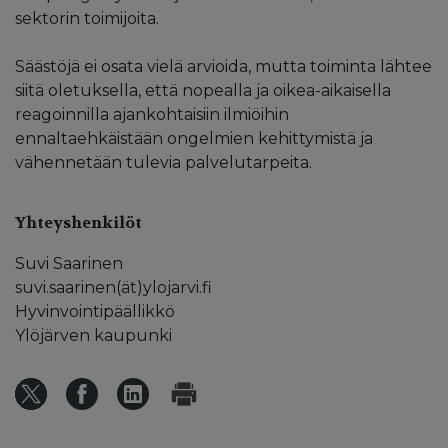
sektorin toimijoita.
Säästöjä ei osata vielä arvioida, mutta toiminta lähtee
siitä oletuksella, että nopealla ja oikea-aikaisella
reagoinnilla ajankohtaisiin ilmiöihin
ennaltaehkäistään ongelmien kehittymistä ja
vähennetään tulevia palvelutarpeita.
Yhteyshenkilöt
Suvi Saarinen
suvi.saarinen(ät)ylojarvi.fi
Hyvinvointipäällikkö
Ylöjärven kaupunki