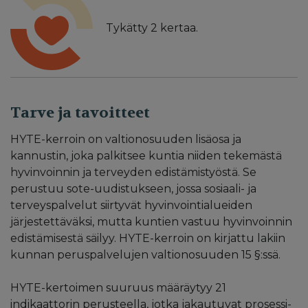
Tykätty
2
kertaa.
Tarve ja tavoitteet
HYTE-kerroin on valtionosuuden lisäosa ja
kannustin, joka palkitsee kuntia niiden tekemästä
hyvinvoinnin ja terveyden edistämistyöstä. Se
perustuu sote-uudistukseen, jossa sosiaali- ja
terveyspalvelut siirtyvät hyvinvointialueiden
järjestettäväksi, mutta kuntien vastuu hyvinvoinnin
edistämisestä säilyy. HYTE-kerroin on kirjattu lakiin
kunnan peruspalvelujen valtionosuuden 15 §:ssä.
HYTE-kertoimen suuruus määräytyy 21
indikaattorin perusteella, jotka jakautuvat prosessi-