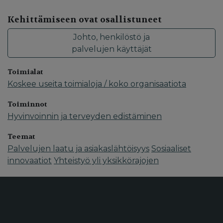
Kehittämiseen ovat osallistuneet
Johto, henkilöstö ja
palvelujen käyttäjät
Toimialat
Koskee useita toimialoja / koko organisaatiota
Toiminnot
Hyvinvoinnin ja terveyden edistäminen
Teemat
Palvelujen laatu ja asiakaslähtöisyys
Sosiaaliset
innovaatiot
Yhteistyö yli yksikkörajojen