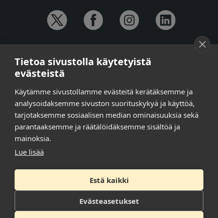
YHTEYSTIEDOT
Tietoa sivustolla käytetyistä
Anna-Mari Jaanu,
kehittämispäällikkö,
evästeistä
puh. +358 50 572 4620
Henna Honkalo,
viestintäpäällikkö,
Käytämme sivustollamme evästeitä kerätäksemme ja
puh. +358 50 479 6618
analysoidaksemme sivuston suorituskykyä ja käyttöä,
Ilari Raiski,
viestintä- ja tapahtumakoordinaattori,
tarjotaksemme sosiaalisen median ominaisuuksia sekä
puh. +358 45 130 3832
parantaaksemme ja räätälöidäksemme sisältöä ja
Susanna Laasio,
sihteeri,
puh. +358 50 590 4619
mainoksia.
tarkeissatoissa[a]kt.fi
Lue lisää
Estä kaikki
Tilaa uutiskirje
Tietosuojaseloste
Evästeasetukset
Saavutettavuusseloste