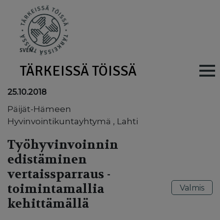
Skip to main content
SV
EN
TÄRKEISSÄ TÖISSÄ
Main navig
25.10.2018
Päijät-Hämeen
Hyvinvointikuntayhtymä , Lahti
Työhyvinvoinnin
edistäminen
vertaissparraus -
toimintamallia
Valmis
kehittämällä