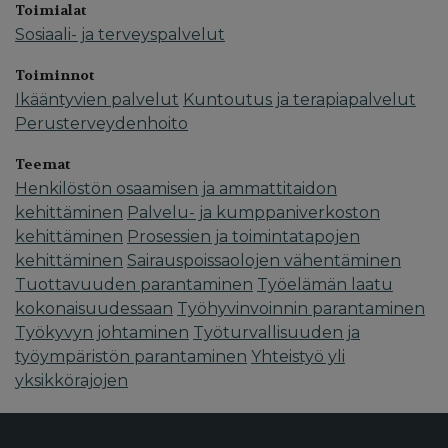
Toimialat
Sosiaali- ja terveyspalvelut
Toiminnot
Ikääntyvien palvelut
Kuntoutus ja terapiapalvelut
Perusterveydenhoito
Teemat
Henkilöstön osaamisen ja ammattitaidon
kehittäminen
Palvelu- ja kumppaniverkoston
kehittäminen
Prosessien ja toimintatapojen
kehittäminen
Sairauspoissaolojen vähentäminen
Tuottavuuden parantaminen
Työelämän laatu
kokonaisuudessaan
Työhyvinvoinnin parantaminen
Työkyvyn johtaminen
Työturvallisuuden ja
työympäristön parantaminen
Yhteistyö yli
yksikkörajojen