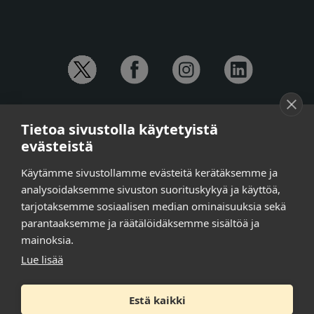
YHTEYSTIEDOT
Tietoa sivustolla käytetyistä
Anna-Mari Jaanu,
kehittämispäällikkö,
evästeistä
puh. +358 50 572 4620
Henna Honkalo,
viestintäpäällikkö,
Käytämme sivustollamme evästeitä kerätäksemme ja
puh. +358 50 479 6618
analysoidaksemme sivuston suorituskykyä ja käyttöä,
Ilari Raiski,
viestintä- ja tapahtumakoordinaattori,
tarjotaksemme sosiaalisen median ominaisuuksia sekä
puh. +358 45 130 3832
parantaaksemme ja räätälöidäksemme sisältöä ja
Susanna Laasio,
sihteeri,
puh. +358 50 590 4619
mainoksia.
tarkeissatoissa[a]kt.fi
Lue lisää
Estä kaikki
Tilaa uutiskirje