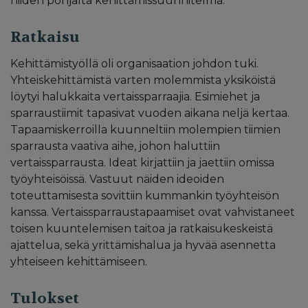
niiden pohjalta kehittämissuunnitelma.
Ratkaisu
Kehittämistyöllä oli organisaation johdon tuki.
Yhteiskehittämistä varten molemmista yksiköistä
löytyi halukkaita vertaissparraajia. Esimiehet ja
sparraustiimit tapasivat vuoden aikana neljä kertaa.
Tapaamiskerroilla kuunneltiin molempien tiimien
sparrausta vaativa aihe, johon haluttiin
vertaissparrausta. Ideat kirjattiin ja jaettiin omissa
työyhteisöissä. Vastuut näiden ideoiden
toteuttamisesta sovittiin kummankin työyhteisön
kanssa. Vertaissparraustapaamiset ovat vahvistaneet
toisen kuuntelemisen taitoa ja ratkaisukeskeistä
ajattelua, sekä yrittämishalua ja hyvää asennetta
yhteiseen kehittämiseen.
Tulokset