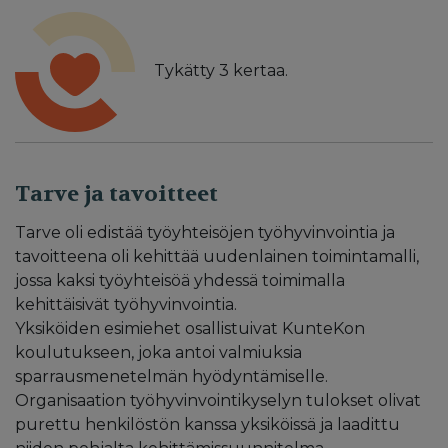
Tykätty
3
kertaa.
Tarve ja tavoitteet
Tarve oli edistää työyhteisöjen työhyvinvointia ja
tavoitteena oli kehittää uudenlainen toimintamalli,
jossa kaksi työyhteisöä yhdessä toimimalla
kehittäisivät työhyvinvointia.
Yksiköiden esimiehet osallistuivat KunteKon
koulutukseen, joka antoi valmiuksia
sparrausmenetelmän hyödyntämiselle.
Organisaation työhyvinvointikyselyn tulokset olivat
purettu henkilöstön kanssa yksiköissä ja laadittu