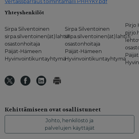
Vertaissparraus toimintamalli PHHYKY.pdf
Yhteyshenkilöt
Pirjo
Sirpa Silventoinen
Sirpa Silventoinen
pirjo
sirpa.silventoinen(ät)lahti.fi
sirpa.silventoinen(ät)lahti.fi
lehtov
osastonhoitaja
osastonhoitaja
osast
Päijät-Hämeen
Päijät-Hämeen
Päij
Hyvinvointikuntayhtymä
Hyvinvointikuntayhtymä
Hyvin
Kehittämiseen ovat osallistuneet
Johto, henkilöstö ja
palvelujen käyttäjät