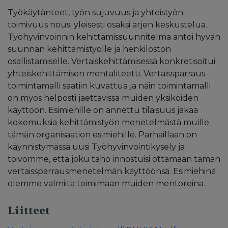
Työkäytänteet, työn sujuvuus ja yhteistyön
toimivuus nousi yleisesti osaksi arjen keskustelua.
Työhyvinvoinnin kehittämissuunnitelma antoi hyvän
suunnan kehittämistyölle ja henkilöstön
osallistamiselle. Vertaiskehittämisessä konkretisoitui
yhteiskehittämisen mentaliteetti. Vertaissparraus-
toimintamalli saatiin kuvattua ja näin toimintamalli
on myös helposti jaettavissa muiden yksiköiden
käyttöön. Esimiehille on annettu tilaisuus jakaa
kokemuksia kehittämistyön menetelmästä muille
tämän organisaation esimiehille. Parhaillaan on
käynnistymässä uusi Työhyvinvointikysely ja
toivomme, että joku taho innostuisi ottamaan tämän
vertaissparrausmenetelmän käyttöönsä. Esimiehinä
olemme valmiita toimimaan muiden mentoreina.
Liitteet