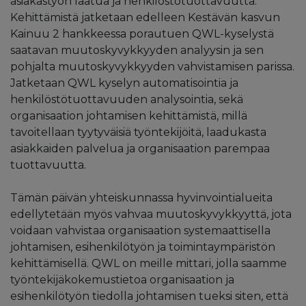
asiakastyön laatua ja henkilöstötuottavuutta.
Kehittämistä jatketaan edelleen Kestävän kasvun
Kainuu 2 hankkeessa porautuen QWL-kyselystä
saatavan muutoskyvykkyyden analyysin ja sen
pohjalta muutoskyvykkyyden vahvistamisen parissa.
Jatketaan QWL kyselyn automatisointia ja
henkilöstötuottavuuden analysointia, sekä
organisaation johtamisen kehittämistä, millä
tavoitellaan tyytyväisiä työntekijöitä, laadukasta
asiakkaiden palvelua ja organisaation parempaa
tuottavuutta.
Tämän päivän yhteiskunnassa hyvinvointialueita
edellytetään myös vahvaa muutoskyvykkyyttä, jota
voidaan vahvistaa organisaation systemaattisella
johtamisen, esihenkilötyön ja toimintaympäristön
kehittämisellä. QWL on meille mittari, jolla saamme
työntekijäkokemustietoa organisaation ja
esihenkilötyön tiedolla johtamisen tueksi siten, että