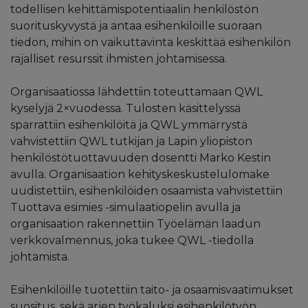
todellisen kehittämispotentiaalin henkilöstön
suorituskyvystä ja antaa esihenkilöille suoraan
tiedon, mihin on vaikuttavinta keskittää esihenkilön
rajalliset resurssit ihmisten johtamisessa.
Organisaatiossa lähdettiin toteuttamaan QWL
kyselyjä 2×vuodessa. Tulosten käsittelyssä
sparrattiin esihenkilöitä ja QWL ymmärrystä
vahvistettiin QWL tutkijan ja Lapin yliopiston
henkilöstötuottavuuden dosentti Marko Kestin
avulla. Organisaation kehityskeskustelulomake
uudistettiin, esihenkilöiden osaamista vahvistettiin
Tuottava esimies -simulaatiopelin avulla ja
organisaation rakennettiin Työelämän laadun
verkkovalmennus, joka tukee QWL -tiedolla
johtamista.
Esihenkilöille tuotettiin taito- ja osaamisvaatimukset
suositus, sekä arjen työkaluksi esihenkilötyön