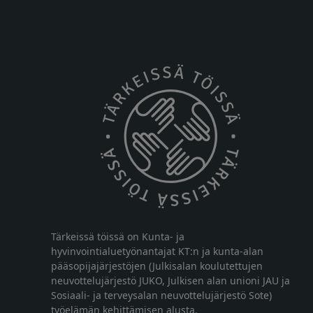
Tärkeissä töissä on Kunta- ja
hyvinvointialuetyönantajat KT:n ja kunta-alan
pääsopijajärjestöjen (Julkisalan koulutettujen
neuvottelujärjestö JUKO, Julkisen alan unioni JAU ja
Sosiaali- ja terveysalan neuvottelujärjestö Sote)
työelämän kehittämisen alusta.