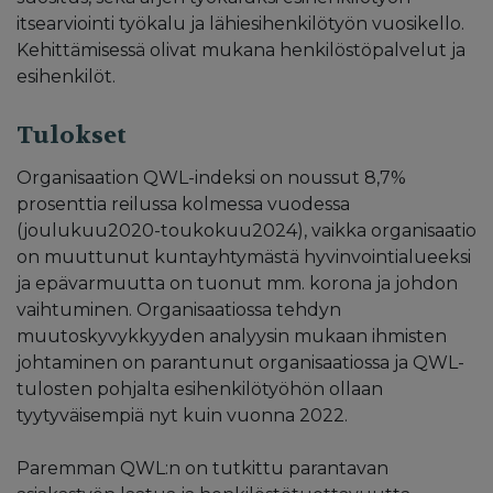
itsearviointi työkalu ja lähiesihenkilötyön vuosikello.
Kehittämisessä olivat mukana henkilöstöpalvelut ja
esihenkilöt.
Tulokset
Organisaation QWL-indeksi on noussut 8,7%
prosenttia reilussa kolmessa vuodessa
(joulukuu2020-toukokuu2024), vaikka organisaatio
on muuttunut kuntayhtymästä hyvinvointialueeksi
ja epävarmuutta on tuonut mm. korona ja johdon
vaihtuminen. Organisaatiossa tehdyn
muutoskyvykkyyden analyysin mukaan ihmisten
johtaminen on parantunut organisaatiossa ja QWL-
tulosten pohjalta esihenkilötyöhön ollaan
tyytyväisempiä nyt kuin vuonna 2022.
Paremman QWL:n on tutkittu parantavan