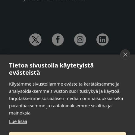
YHTEYSTIEDOT
Tietoa sivustolla käytetyistä
Anna-Mari Jaanu,
kehittämispäällikkö,
evästeistä
puh. +358 50 572 4620
Henna Honkalo,
viestintäpäällikkö,
Käytämme sivustollamme evästeitä kerätäksemme ja
puh. +358 50 479 6618
analysoidaksemme sivuston suorituskykyä ja käyttöä,
Ilari Raiski,
viestintä- ja tapahtumakoordinaattori,
tarjotaksemme sosiaalisen median ominaisuuksia sekä
puh. +358 45 130 3832
parantaaksemme ja räätälöidäksemme sisältöä ja
Susanna Laasio,
sihteeri,
puh. +358 50 590 4619
mainoksia.
tarkeissatoissa[a]kt.fi
Lue lisää