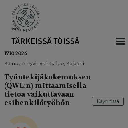
Skip to main content
SV
EN
TÄRKEISSÄ TÖISSÄ
Main navig
17.10.2024
Kainuun hyvinvointialue, Kajaani
Työntekijäkokemuksen
(QWL:n) mittaamisella
tietoa vaikuttavaan
esihenkilötyöhön
Käynnissä