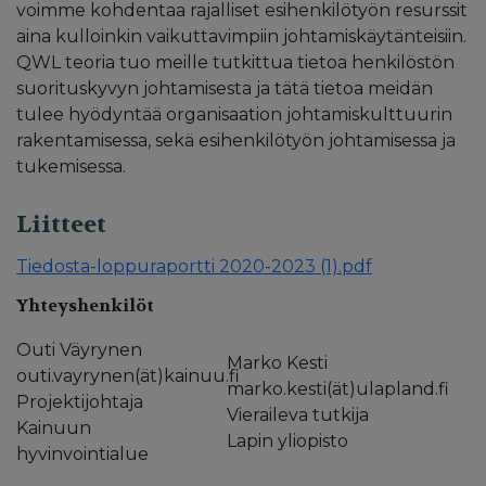
voimme kohdentaa rajalliset esihenkilötyön resurssit
aina kulloinkin vaikuttavimpiin johtamiskäytänteisiin.
QWL teoria tuo meille tutkittua tietoa henkilöstön
suorituskyvyn johtamisesta ja tätä tietoa meidän
tulee hyödyntää organisaation johtamiskulttuurin
rakentamisessa, sekä esihenkilötyön johtamisessa ja
tukemisessa.
Liitteet
Tiedosta-loppuraportti 2020-2023 (1).pdf
Yhteyshenkilöt
Outi Väyrynen
Marko Kesti
outi.vayrynen(ät)kainuu.fi
marko.kesti(ät)ulapland.fi
Projektijohtaja
Vieraileva tutkija
Kainuun
Lapin yliopisto
hyvinvointialue