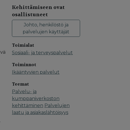
Kehittämiseen ovat
osallistuneet
Johto, henkilöstö ja
palvelujen käyttäjät
Toimialat
ävä
Sosiaali- ja terveyspalvelut
Toiminnot
Ikääntyvien palvelut
Teemat
Palvelu- ja
kumppaniverkoston
kehittäminen
Palvelujen
laatu ja asiakaslähtöisyys
.