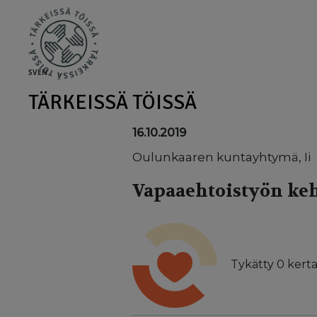
Skip to main content
SV
EN
TÄRKEISSÄ TÖISSÄ
16.10.2019
Oulunkaaren kuntayhtymä, Ii
Vapaaehtoistyön keh
Tykätty
0
kerta