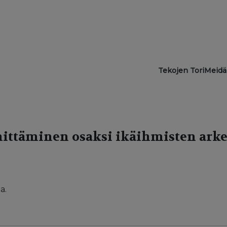
Main navigat
Tekojen Tori
Meidä
ittäminen osaksi ikäihmisten ark
a.