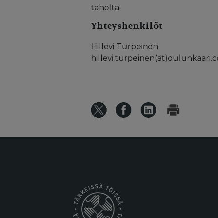
taholta.
Yhteyshenkilöt
Hillevi Turpeinen
hillevi.turpeinen(ät)oulunkaari.