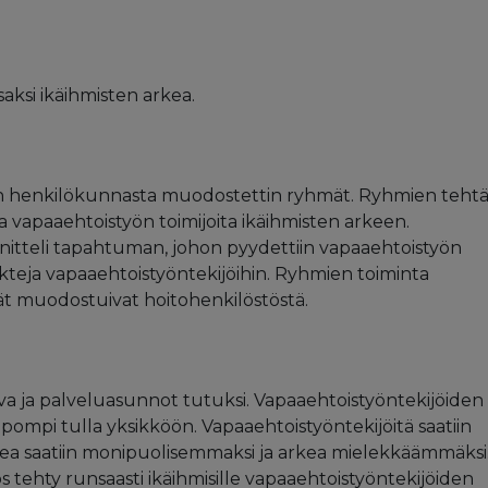
ksi ikäihmisten arkea.
ön henkilökunnasta muodostettin ryhmät. Ryhmien teht
a vapaaehtoistyön toimijoita ikäihmisten arkeen.
nitteli tapahtuman, johon pyydettiin vapaaehtoistyön
akteja vapaaehtoistyöntekijöihin. Ryhmien toiminta
ät muodostuivat hoitohenkilöstöstä.
oiva ja palveluasunnot tutuksi. Vapaaehtoistyöntekijöiden
elpompi tulla yksikköön. Vapaaehtoistyöntekijöitä saatiin
arkea saatiin monipuolisemmaksi ja arkea mielekkäämmäksi
s tehty runsaasti ikäihmisille vapaaehtoistyöntekijöiden