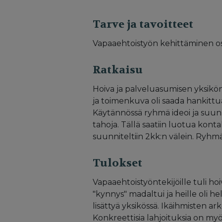
Tarve ja tavoitteet
Vapaaehtoistyön kehittäminen osa
Ratkaisu
Hoiva ja palveluasumisen yksik
ja toimenkuva oli saada hankittu
Käytännössä ryhmä ideoi ja suun
tahoja. Tällä saatiin luotua kont
suunniteltiin 2kk:n välein. Ryhm
Tulokset
Vapaaehtoistyöntekijöille tuli h
"kynnys" madaltui ja heille oli h
lisättyä yksikössä. Ikäihmisten 
Konkreettisia lahjoituksia on myö