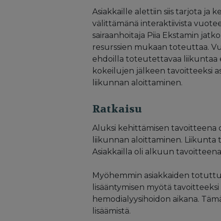
Asiakkaille alettiin siis tarjota j
välittämänä interaktiivista vuote
sairaanhoitaja Piia Ekstamin jatko
resurssien mukaan toteuttaa. Vu
ehdoilla toteutettavaa liikuntaa e
kokeilujen jälkeen tavoitteeksi 
liikunnan aloittaminen.
Ratkaisu
Aluksi kehittämisen tavoitteena 
liikunnan aloittaminen. Liikunta t
Asiakkailla oli alkuun tavoitteen
Myöhemmin asiakkaiden totuttua 
lisääntymisen myötä tavoitteeksi 
hemodialyysihoidon aikana. Tämä 
lisäämistä.