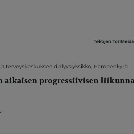
Main navigat
Tekojen Tori
Meidä
 ja terveyskeskuksen dialyysiyksikkö, Hämeenkyrö
aikaisen progressiivisen liikunn
a.