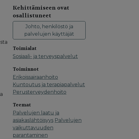
Kehittämiseen ovat
osallistuneet
Johto, henkilöstö ja
palvelujen käyttäjät
sta
Toimialat
Sosiaali- ja terveyspalvelut
Toiminnot
Erikoissairaanhoito
Kuntoutus ja terapiapalvelut
Perusterveydenhoito
aa
n
Teemat
Palvelujen laatu ja
asiakaslähtöisyys
Palvelujen
vaikuttavuuden
parantaminen