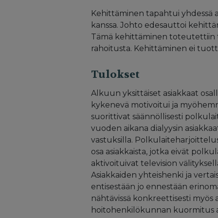
Kehittäminen tapahtui yhdessä a
kanssa. Johto edesauttoi kehittä
Tämä kehittäminen toteutettiin 
rahoitusta. Kehittäminen ei tuot
Tulokset
Alkuun yksittäiset asiakkaat osal
kykenevä motivoitui ja myöhemmin
suorittivat säännöllisesti polku
vuoden aikana dialyysin asiakkaat
vastuksilla. Polkulaiteharjoittel
osa asiakkaista, jotka eivät polk
aktivoituivat television välitykse
Asiakkaiden yhteishenki ja vertai
entisestään jo ennestään erinoma
nähtävissä konkreettisesti myös 
hoitohenkilökunnan kuormitus a