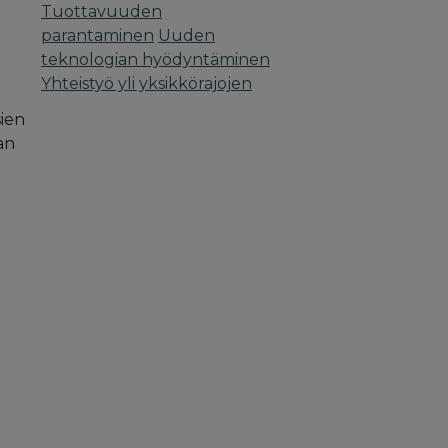
Tuottavuuden
parantaminen
Uuden
teknologian hyödyntäminen
Yhteistyö yli yksikkörajojen
sien
an