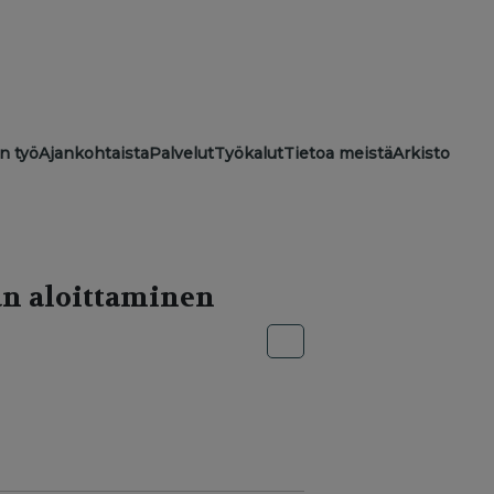
ion
n työ
Ajankohtaista
Palvelut
Työkalut
Tietoa meistä
Arkisto
an aloittaminen