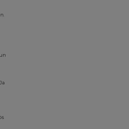
n.
uun
 Ja
ös