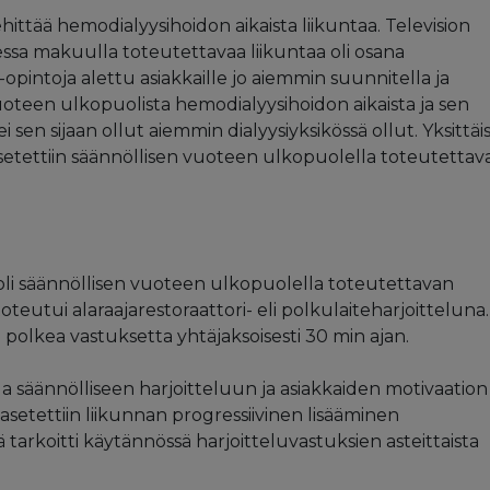
a kehittää hemodialyysihoidon aikaista liikuntaa. Television
essa makuulla toteutettavaa liikuntaa oli osana
-opintoja alettu asiakkaille jo aiemmin suunnitella ja
oteen ulkopuolista hemodialyysihoidon aikaista ja sen
i sen sijaan ollut aiemmin dialyysiyksikössä ollut. Yksittäi
asetettiin säännöllisen vuoteen ulkopuolella toteutettav
oli säännöllisen vuoteen ulkopuolella toteutettavan
oteutui alaraajarestoraattori- eli polkulaiteharjoitteluna.
a polkea vastuksetta yhtäjaksoisesti 30 min ajan.
säännölliseen harjoitteluun ja asiakkaiden motivaation
asetettiin liikunnan progressiivinen lisääminen
tarkoitti käytännössä harjoitteluvastuksien asteittaista