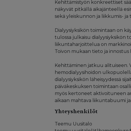
Kehittämistyön konkreettiset sääst
näkyvät pitkällä aikajänteellä e
sekä yleiskunnon ja liikkumis- ja
Dialyysiyksikön toimintaan on kä
tulossa julkaisu dialyysiyksikön
liikuntaharjoittelua on markkinoi
Toivon mukaan tieto ja innostus 
Kehittäminen jatkuu alituiseen. 
hemodialyysihoidon ulkopuolella a
dialyysiyksikön läheisyydessä sij
päiväkeskuksen toimintaan osalli
myös kertoneet aktivoituneen arj
aikaan mahtava liikuntabuumi ja
Yhteyshenkilöt
Teemu Uusitalo
teemu.uusitalo(ät)hameenkyro.f