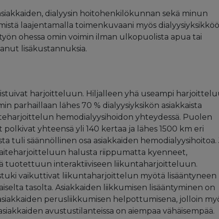
siakkaiden, dialyysin hoitohenkilökunnan sekä minun
mistä laajentamalla toimenkuvaani myös dialyysiyksikköö
työn ohessa omin voimin ilman ulkopuolista apua tai
tanut lisäkustannuksia.
listuivat harjoitteluun. Hiljalleen yhä useampi harjoittel
 parhaillaan lähes 70 % dialyysiyksikön asiakkaista
laiteharjoittelun hemodialyysihoidon yhteydessä. Puolen
 polkivat yhteensä yli 140 kertaa ja lähes 1500 km eri
usta tuli säännöllinen osa asiakkaiden hemodialyysihoitoa.
ulaiteharjoitteluun halusta riippumatta kyenneet,
llä tuotettuun interaktiiviseen liikuntaharjoitteluun.
stuki vaikuttivat liikuntaharjoittelun myötä lisääntyneen
iselta tasolta. Asiakkaiden liikkumisen lisääntyminen on
asiakkaiden perusliikkumisen helpottumisena, jolloin my
siakkaiden avustustilanteissa on aiempaa vähäisempää.