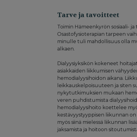
Tarve ja tavoitteet
Toimin Hämeenkyrön sosiaali- ja 
Osastofysioterapian tarpeen vaih
minulle tuli mahdollisuus olla 
alkaen.
Dialyysiyksikön kokeneet hoitajat,
asiakkaiden liikkumisen vähyyden 
hemodialyysihoidon aikana. Liikk
leikkauskelpoisuuteen ja siten s
nykytutkimuksien mukaan hemodi
veren puhdistumista dialyysihoid
hemodialyysihoito koettelee myös
kestävyystyyppisen liikunnan on t
myös siinä mielessä liikunnan li
jaksamista ja hoitoon sitoutumist