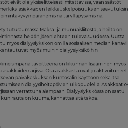
öt eivät ole yksiselitteisesti mitattavissa, vaan säästöt
simerkiksi asiakkaiden leikkauskelpoisuuksien saavutuksi
 toimintakyvyn paranemisina tai ylläpysymisinä.
yty tutustumassa Maksa- ja munuaisliitosta ja heiltä on
 toiminnasta heidän jäsenlehteen tulevaisuudessa. Uutta
tu myös dialyysiyksikön omilla sosiaalisen median kanavil
kantautuvat myös muihin dialyysiyksiköihin.
Viimeisimpänä tavoitteena on liikunnan lisääminen myös
siakkaiden arjissa. Osa asiakkaista ovat jo aktivoituneet
aitsevan päiväkeskuksen kuntosalin käyttöön sekä itse
stumiseen dialyysihoitopäivien ulkopuolella. Asiakkaat o
issaan verrattuna aiempaan. Dialyysiyksikössä on saatu
 kun rauta on kuuma, kannattaa sitä takoa.
i