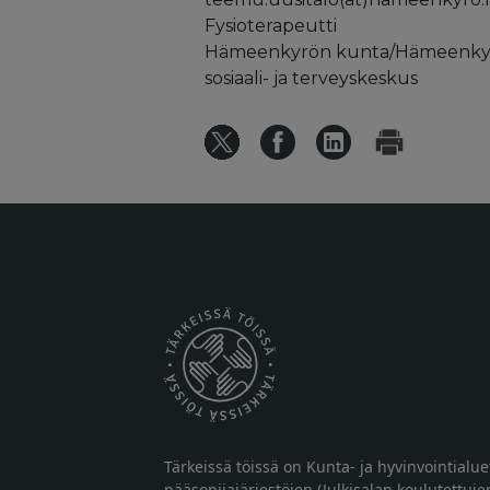
Fysioterapeutti
Hämeenkyrön kunta/Hämeenky
sosiaali- ja terveyskeskus
Tärkeissä töissä on Kunta- ja hyvinvointialu
pääsopijajärjestöjen (Julkisalan koulutettuje