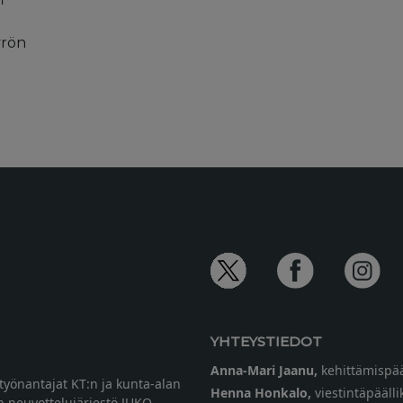
rön
YHTEYSTIEDOT
Anna-Mari Jaanu,
kehittämispää
etyönantajat KT:n ja kunta-alan
Henna Honkalo,
viestintäpäälli
n neuvottelujärjestö JUKO,