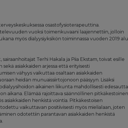
terveyskeskuksessa osastofysioterapeuttina.
televuuden vuoksi toimenkuvaani laajennettiin, jolloin
mukana myös dialyysiyksikön toiminnassa vuoden 2019 alu
 sairaanhoitajat Terhi Hakala ja Piia Ekstam, toivat esille
sekä asiakkaiden arjessa että erityisesti
umisen vähyys vaikuttaa osaltaan asiakkaiden
uoraan heidän munuaissiirtojonoon pääsyyn. Lisäksi
alyysihoidon aikainen liikunta mahdollisesti edesautt
on aikana. Elämää rajoittava säännöllinen pitkäkestoine
 asiakkaiden henkistä vointia. Pitkäkestoisen
odettu vaikuttavan positiivisesti myös mielialaan, joten
sääminen odotettiin parantavan asiakkaiden henkistä
a.