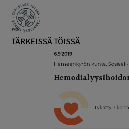
Skip to main content
SV
EN
TÄRKEISSÄ TÖISSÄ
6.9.2019
Hämeenkyrön kunta, Sosiaali-
Hemodialyysihoidon 
Tykätty
7
kerta