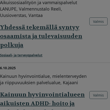
Aikuissosiaalityön ja vammaispalvelut
LANUPE, Valmennustalo Reeli,
Uusioverstas, Vantaa
Valmis
Yhdessä tekemällä syntyy
osaamista ja tulevaisuuden
polkuja
Sosiaali- ja terveyspalvelut
6.10.2025
Kainuun hyvinvointialue, mielenterveyden
ja riippuvuuksien palvelualue, Kajaani
Kainuun hyvinvointialueen
Valmis
aikuisten ADHD- hoito ja