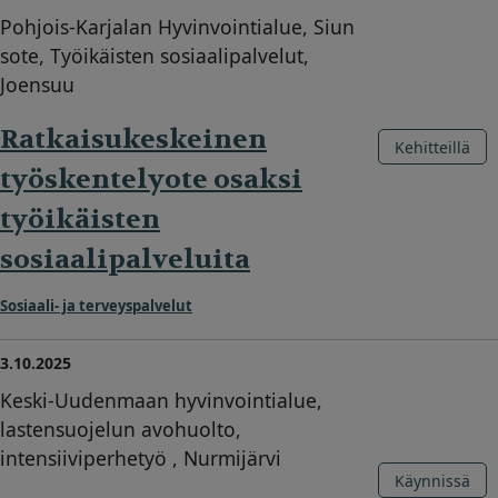
Pohjois-Karjalan Hyvinvointialue, Siun
sote, Työikäisten sosiaalipalvelut,
Joensuu
Ratkaisukeskeinen
Kehitteillä
työskentelyote osaksi
työikäisten
sosiaalipalveluita
Sosiaali- ja terveyspalvelut
3.10.2025
Keski-Uudenmaan hyvinvointialue,
lastensuojelun avohuolto,
intensiiviperhetyö , Nurmijärvi
Käynnissä