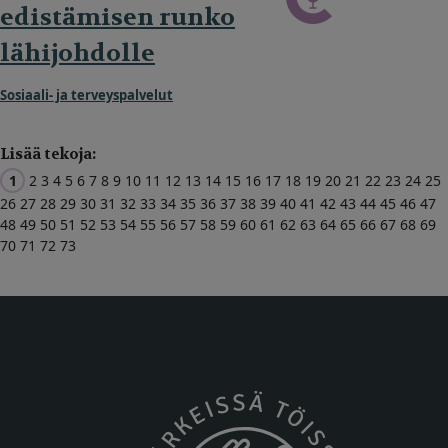
edistämisen runko
lähijohdolle
Sosiaali- ja terveyspalvelut
Lisää tekoja:
1
2
3
4
5
6
7
8
9
10
11
12
13
14
15
16
17
18
19
20
21
22
23
24
25
26
27
28
29
30
31
32
33
34
35
36
37
38
39
40
41
42
43
44
45
46
47
48
49
50
51
52
53
54
55
56
57
58
59
60
61
62
63
64
65
66
67
68
69
70
71
72
73