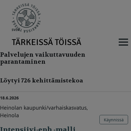
Skip to main content
SV
EN
TÄRKEISSÄ TÖISSÄ
Main navig
Palvelujen vaikuttavuuden
parantaminen
Löytyi 726 kehittämistekoa
18.6.2026
Heinolan kaupunki/varhaiskasvatus,
Heinola
Käynnissä
Intensiivi-eph -malli