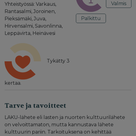
Valmis
Yhteistyössä: Varkaus,
Rantasalmi, Joroinen,
Palkittu
Pieksämäki, Juva,
Hirvensalmi, Savonlinna,
Leppävirta, Heinävesi
Tykätty
3
kertaa.
Tarve ja tavoitteet
LAKU-lähete eli lasten ja nuorten kulttuurilähete
on velvoittamaton, mutta kannustava lähete
kulttuurin pariin. Tarkoituksena on kehittää