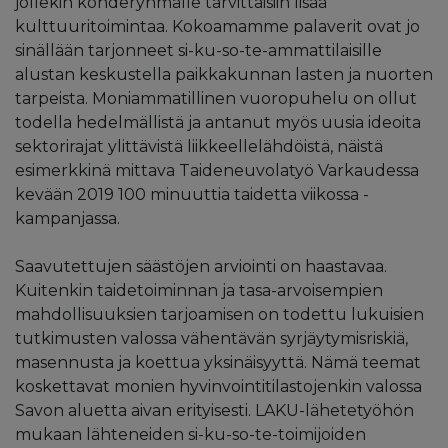
jollekin kohderyhmälle tarvittaisiin lisää
kulttuuritoimintaa. Kokoamamme palaverit ovat jo
sinällään tarjonneet si-ku-so-te-ammattilaisille
alustan keskustella paikkakunnan lasten ja nuorten
tarpeista. Moniammatillinen vuoropuhelu on ollut
todella hedelmällistä ja antanut myös uusia ideoita
sektorirajat ylittävistä liikkeellelähdöistä, näistä
esimerkkinä mittava Taideneuvolatyö Varkaudessa
kevään 2019 100 minuuttia taidetta viikossa -
kampanjassa.
Saavutettujen säästöjen arviointi on haastavaa.
Kuitenkin taidetoiminnan ja tasa-arvoisempien
mahdollisuuksien tarjoamisen on todettu lukuisien
tutkimusten valossa vähentävän syrjäytymisriskiä,
masennusta ja koettua yksinäisyyttä. Nämä teemat
koskettavat monien hyvinvointitilastojenkin valossa
Savon aluetta aivan erityisesti. LAKU-lähetetyöhön
mukaan lähteneiden si-ku-so-te-toimijoiden