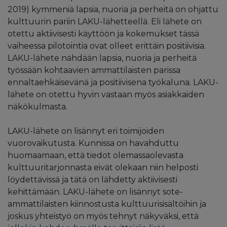
2019) kymmeniä lapsia, nuoria ja perheitä on ohjattu
kulttuurin pariin LAKU-lähetteellä. Eli lähete on
otettu aktiivisesti käyttöön ja kokemukset tässä
vaiheessa pilotointia ovat olleet erittäin positiivisia.
LAKU-lähete nähdään lapsia, nuoria ja perheitä
työssään kohtaavien ammattilaisten parissa
ennaltaehkäisevänä ja positiivisena työkaluna. LAKU-
lähete on otettu hyvin vastaan myös asiakkaiden
näkökulmasta.
LAKU-lähete on lisännyt eri toimijoiden
vuorovaikutusta. Kunnissa on havahduttu
huomaamaan, että tiedot olemassaolevasta
kulttuuritarjonnasta eivät olekaan niin helposti
löydettävissä ja tätä on lähdetty aktiivisesti
kehittämään. LAKU-lähete on lisännyt sote-
ammattilaisten kiinnostusta kulttuurisisältöihin ja
joskus yhteistyö on myös tehnyt näkyväksi, että