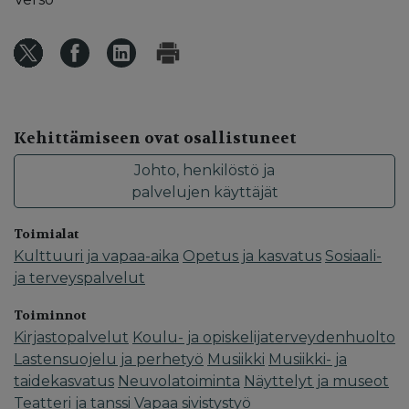
Kehittämiseen ovat osallistuneet
Johto, henkilöstö ja
palvelujen käyttäjät
Toimialat
Kulttuuri ja vapaa-aika
Opetus ja kasvatus
Sosiaali-
ja terveyspalvelut
Toiminnot
Kirjastopalvelut
Koulu- ja opiskelijaterveydenhuolto
Lastensuojelu ja perhetyö
Musiikki
Musiikki- ja
taidekasvatus
Neuvolatoiminta
Näyttelyt ja museot
Teatteri ja tanssi
Vapaa sivistystyö