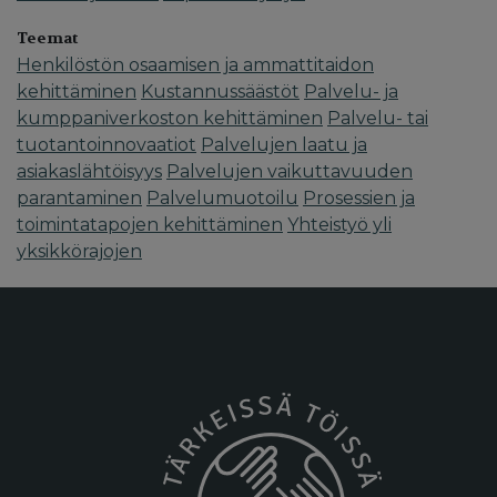
Teemat
Henkilöstön osaamisen ja ammattitaidon
kehittäminen
Kustannussäästöt
Palvelu- ja
kumppaniverkoston kehittäminen
Palvelu- tai
tuotantoinnovaatiot
Palvelujen laatu ja
asiakaslähtöisyys
Palvelujen vaikuttavuuden
parantaminen
Palvelumuotoilu
Prosessien ja
toimintatapojen kehittäminen
Yhteistyö yli
yksikkörajojen