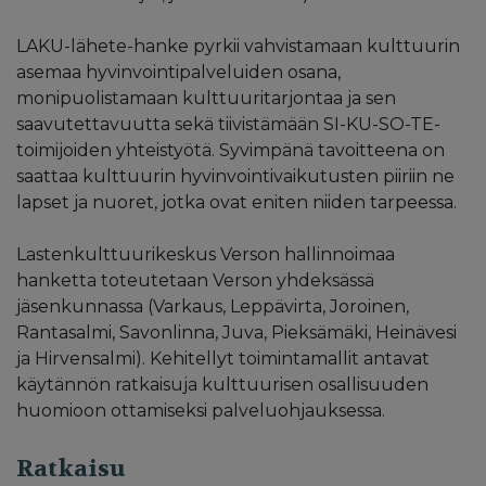
LAKU-lähete-hanke pyrkii vahvistamaan kulttuurin
asemaa hyvinvointipalveluiden osana,
monipuolistamaan kulttuuritarjontaa ja sen
saavutettavuutta sekä tiivistämään SI-KU-SO-TE-
toimijoiden yhteistyötä. Syvimpänä tavoitteena on
saattaa kulttuurin hyvinvointivaikutusten piiriin ne
lapset ja nuoret, jotka ovat eniten niiden tarpeessa.
Lastenkulttuurikeskus Verson hallinnoimaa
hanketta toteutetaan Verson yhdeksässä
jäsenkunnassa (Varkaus, Leppävirta, Joroinen,
Rantasalmi, Savonlinna, Juva, Pieksämäki, Heinävesi
ja Hirvensalmi). Kehitellyt toimintamallit antavat
käytännön ratkaisuja kulttuurisen osallisuuden
huomioon ottamiseksi palveluohjauksessa.
Ratkaisu