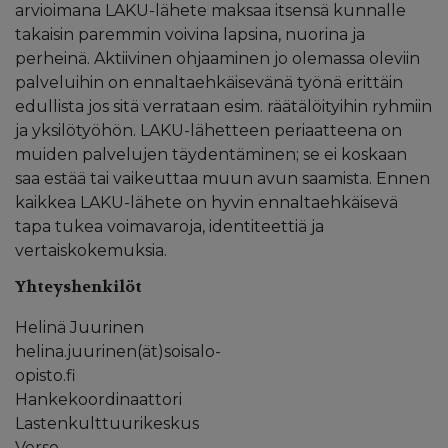
arvioimana LAKU-lähete maksaa itsensä kunnalle
takaisin paremmin voivina lapsina, nuorina ja
perheinä. Aktiivinen ohjaaminen jo olemassa oleviin
palveluihin on ennaltaehkäisevänä työnä erittäin
edullista jos sitä verrataan esim. räätälöityihin ryhmiin
ja yksilötyöhön. LAKU-lähetteen periaatteena on
muiden palvelujen täydentäminen; se ei koskaan
saa estää tai vaikeuttaa muun avun saamista. Ennen
kaikkea LAKU-lähete on hyvin ennaltaehkäisevä
tapa tukea voimavaroja, identiteettiä ja
vertaiskokemuksia.
Yhteyshenkilöt
Helinä Juurinen
helina.juurinen(ät)soisalo-
opisto.fi
Hankekoordinaattori
Lastenkulttuurikeskus
Verso