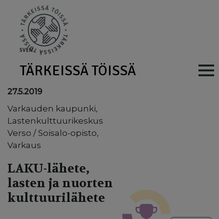
Skip to main content
SV
EN
TÄRKEISSÄ TÖISSÄ
Main navig
27.5.2019
Varkauden kaupunki,
Lastenkulttuurikeskus
Verso / Soisalo-opisto,
Varkaus
LAKU-lähete,
lasten ja nuorten
kulttuurilähete