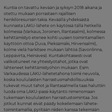
Kuntia on tavattu kevään ja syksyn 2018 aikana ja
otettu mukaan porrastaen rajallisen
henkilöresurssin takia. Keväällä yhdeksästä
kunnasta LAKU-lähete on käytössä tällä hetkellä
kolmessa (Varkaus, Joroinen, Rantasalmi), kolmessa
kehittämistyö etenee kohti uusien toimintamallien
käyttöön ottoa (Juva, Pieksämäki, Hirvensalmi),
kolme vielä harkitsee mukaan lähtöä (Savonlinna,
Leppävirta, Heinävesi). Kuntakohtaisesti ovat
valikoituneet ne yhteistyötahot, jotka ovat
lähteneet kehittämistyöhön mukaan. Esim.
Varkaudessa LAKU-lähetetahona toimii neuvola,
koska koululaisten harrastusmahdollisuuksia
tukevat muut tahot ja Rantasalmella taas haluttiin
luoda oma LAKU-passi-käytäntö nimenomaan
tukemaan koululaisten harrastustoimintaa. Jos
jotkut kunnat eivät päädy kokeilemaan lähete-
toimintamallia, pyritään niiden kanssa tekemään