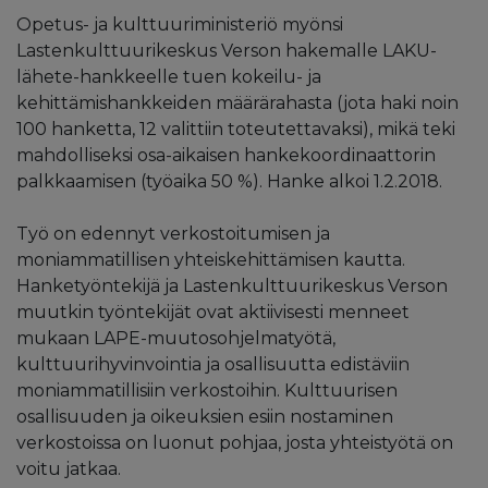
Opetus- ja kulttuuriministeriö myönsi
Lastenkulttuurikeskus Verson hakemalle LAKU-
lähete-hankkeelle tuen kokeilu- ja
kehittämishankkeiden määrärahasta (jota haki noin
100 hanketta, 12 valittiin toteutettavaksi), mikä teki
mahdolliseksi osa-aikaisen hankekoordinaattorin
palkkaamisen (työaika 50 %). Hanke alkoi 1.2.2018.
Työ on edennyt verkostoitumisen ja
moniammatillisen yhteiskehittämisen kautta.
Hanketyöntekijä ja Lastenkulttuurikeskus Verson
muutkin työntekijät ovat aktiivisesti menneet
mukaan LAPE-muutosohjelmatyötä,
kulttuurihyvinvointia ja osallisuutta edistäviin
moniammatillisiin verkostoihin. Kulttuurisen
osallisuuden ja oikeuksien esiin nostaminen
verkostoissa on luonut pohjaa, josta yhteistyötä on
voitu jatkaa.