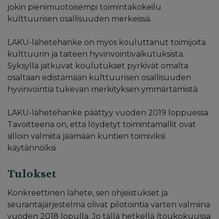
jokin pienimuotoisempi toimintakokeilu
kulttuurisen osallisuuden merkeissä.
LAKU-lähetehanke on myös kouluttanut toimijoita
kulttuurin ja taiteen hyvinvointivaikutuksista.
Syksyllä jatkuvat koulutukset pyrkivät omalta
osaltaan edistämään kulttuurisen osallisuuden
hyvinvointia tukevan merkityksen ymmärtämistä.
LAKU-lähetehanke päättyy vuoden 2019 loppuessa.
Tavoitteena on, että löydetyt toimintamallit ovat
silloin valmiita jäämään kuntien toimiviksi
käytännöiksi.
Tulokset
Konkreettinen lähete, sen ohjeistukset ja
seurantajärjestelmä olivat pilotointia varten valmiina
vuoden 2018 lopulla. Jo tällä hetkellä (toukokuussa