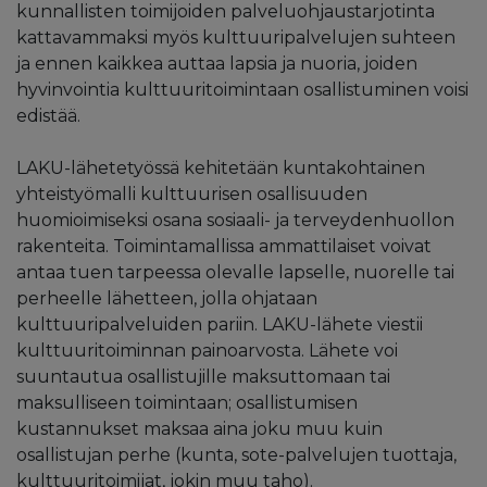
kunnallisten toimijoiden palveluohjaustarjotinta
kattavammaksi myös kulttuuripalvelujen suhteen
ja ennen kaikkea auttaa lapsia ja nuoria, joiden
hyvinvointia kulttuuritoimintaan osallistuminen voisi
edistää.
LAKU-lähetetyössä kehitetään kuntakohtainen
yhteistyömalli kulttuurisen osallisuuden
huomioimiseksi osana sosiaali- ja terveydenhuollon
rakenteita. Toimintamallissa ammattilaiset voivat
antaa tuen tarpeessa olevalle lapselle, nuorelle tai
perheelle lähetteen, jolla ohjataan
kulttuuripalveluiden pariin. LAKU-lähete viestii
kulttuuritoiminnan painoarvosta. Lähete voi
suuntautua osallistujille maksuttomaan tai
maksulliseen toimintaan; osallistumisen
kustannukset maksaa aina joku muu kuin
osallistujan perhe (kunta, sote-palvelujen tuottaja,
kulttuuritoimijat, jokin muu taho).