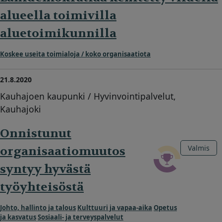
alueella toimivilla
aluetoimikunnilla
Koskee useita toimialoja / koko organisaatiota
21.8.2020
Kauhajoen kaupunki / Hyvinvointipalvelut,
Kauhajoki
Onnistunut
Valmis
organisaatiomuutos
syntyy hyvästä
työyhteisöstä
Johto, hallinto ja talous
Kulttuuri ja vapaa-aika
Opetus
ja kasvatus
Sosiaali- ja terveyspalvelut