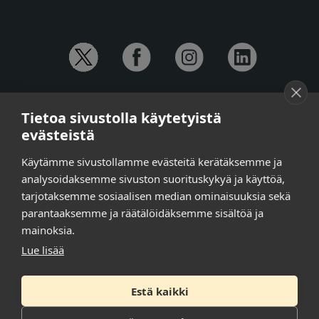
YHTEYSTIEDOT
Tietoa sivustolla käytetyistä
Anna-Mari Jaanu,
kehittämispäällikkö,
evästeistä
puh. +358 50 572 4620
Henna Honkalo,
viestintäpäällikkö,
Käytämme sivustollamme evästeitä kerätäksemme ja
puh. +358 50 479 6618
analysoidaksemme sivuston suorituskykyä ja käyttöä,
Ilari Raiski,
viestintä- ja tapahtumakoordinaattori,
tarjotaksemme sosiaalisen median ominaisuuksia sekä
puh. +358 45 130 3832
parantaaksemme ja räätälöidäksemme sisältöä ja
Susanna Laasio,
sihteeri,
puh. +358 50 590 4619
mainoksia.
tarkeissatoissa[a]kt.fi
Lue lisää
Estä kaikki
Tilaa uutiskirje