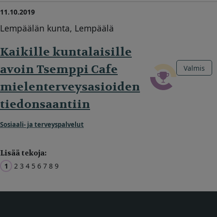
11.10.2019
Lempäälän kunta, Lempäälä
Kaikille kuntalaisille
avoin Tsemppi Cafe
Valmis
mielenterveysasioiden
tiedonsaantiin
Sosiaali- ja terveyspalvelut
Lisää tekoja:
1
2
3
4
5
6
7
8
9