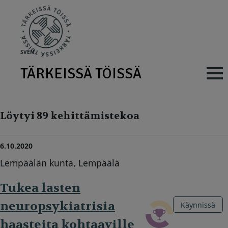
Skip to main content
SV
EN
TÄRKEISSÄ TÖISSÄ
Main navig
Löytyi 89 kehittämistekoa
6.10.2020
Lempäälän kunta, Lempäälä
Tukea lasten
neuropsykiatrisia
Käynnissä
haasteita kohtaaville