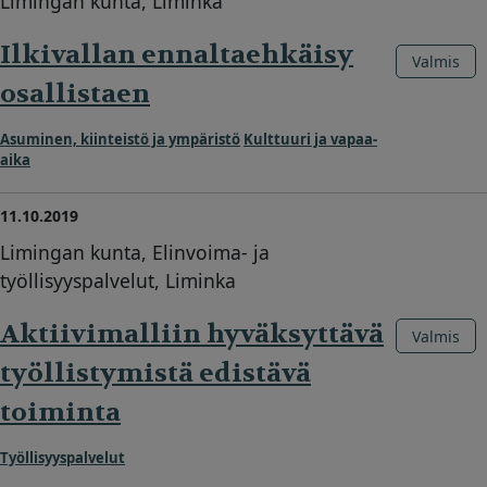
Limingan kunta, Liminka
Ilkivallan ennaltaehkäisy
Valmis
osallistaen
Asuminen, kiinteistö ja ympäristö
Kulttuuri ja vapaa-
aika
11.10.2019
Limingan kunta, Elinvoima- ja
työllisyyspalvelut, Liminka
Aktiivimalliin hyväksyttävä
Valmis
työllistymistä edistävä
toiminta
Työllisyyspalvelut