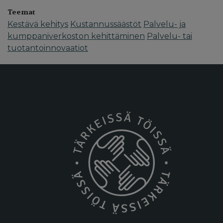
Teemat
Kestävä kehitys
Kustannussäästöt
Palvelu- ja
kumppaniverkoston kehittäminen
Palvelu- tai
tuotantoinnovaatiot