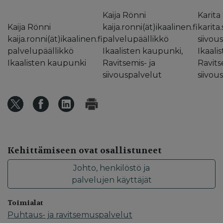
Kaija Rönni
Karita
Kaija Rönni
kaija.ronni(ät)ikaalinen.fi
karita
kaija.ronni(ät)ikaalinen.fi
palvelupäällikkö
siivou
palvelupäällikkö
Ikaalisten kaupunki,
Ikaali
Ikaalisten kaupunki
Ravitsemis- ja
Ravits
siivouspalvelut
siivou
Kehittämiseen ovat osallistuneet
Johto, henkilöstö ja
palvelujen käyttäjät
Toimialat
Puhtaus- ja ravitsemuspalvelut