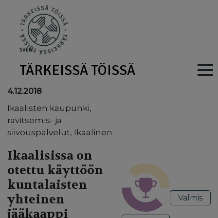
Skip to main content
SV
EN
TÄRKEISSÄ TÖISSÄ
Main navig
4.12.2018
Ikaalisten kaupunki,
ravitsemis- ja
siivouspalvelut, Ikaalinen
Ikaalisissa on
otettu käyttöön
kuntalaisten
yhteinen
Valmis
jääkaappi