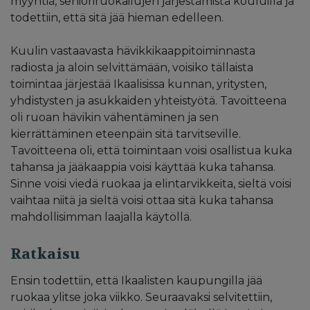
myyntiä, senioriruokailujen järjestämistä kouluilla ja
todettiin, että sitä jää hieman edelleen.
Kuulin vastaavasta hävikkikaappitoiminnasta
radiosta ja aloin selvittämään, voisiko tällaista
toimintaa järjestää Ikaalisissa kunnan, yritysten,
yhdistysten ja asukkaiden yhteistyötä. Tavoitteena
oli ruoan hävikin vähentäminen ja sen
kierrättäminen eteenpäin sitä tarvitseville.
Tavoitteena oli, että toimintaan voisi osallistua kuka
tahansa ja jääkaappia voisi käyttää kuka tahansa.
Sinne voisi viedä ruokaa ja elintarvikkeita, sieltä voisi
vaihtaa niitä ja sieltä voisi ottaa sitä kuka tahansa
mahdollisimman laajalla käytöllä.
Ratkaisu
Ensin todettiin, että Ikaalisten kaupungilla jää
ruokaa ylitse joka viikko. Seuraavaksi selvitettiin,