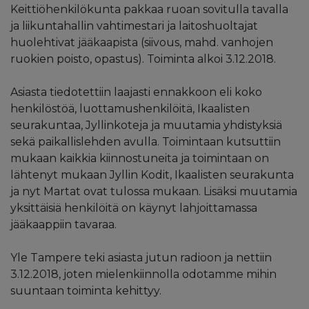
Keittiöhenkilökunta pakkaa ruoan sovitulla tavalla
ja liikuntahallin vahtimestari ja laitoshuoltajat
huolehtivat jääkaapista (siivous, mahd. vanhojen
ruokien poisto, opastus). Toiminta alkoi 3.12.2018.
Asiasta tiedotettiin laajasti ennakkoon eli koko
henkilöstöä, luottamushenkilöitä, Ikaalisten
seurakuntaa, Jyllinkoteja ja muutamia yhdistyksiä
sekä paikallislehden avulla. Toimintaan kutsuttiin
mukaan kaikkia kiinnostuneita ja toimintaan on
lähtenyt mukaan Jyllin Kodit, Ikaalisten seurakunta
ja nyt Martat ovat tulossa mukaan. Lisäksi muutamia
yksittäisiä henkilöitä on käynyt lahjoittamassa
jääkaappiin tavaraa.
Yle Tampere teki asiasta jutun radioon ja nettiin
3.12.2018, joten mielenkiinnolla odotamme mihin
suuntaan toiminta kehittyy.