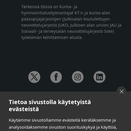
Tärkeissä töissä on Kunta- ja
hyvinvointialuetyönantajat KT:n ja kunta-alan
pääsopijajärjestöjen (Julkisalan koulutettujen
neuvottelujärjestö JUKO, Julkisen alan unioni JAU ja
Sosiaali- ja terveysalan neuvottelujärjestö Sote)
työelämän kehittämisen alusta.
YHTEYSTIEDOT
Tietoa sivustolla käytetyistä
Anna-Mari Jaanu,
kehittämispäällikkö,
evästeistä
puh. +358 50 572 4620
Henna Honkalo,
viestintäpäällikkö,
Käytämme sivustollamme evästeitä kerätäksemme ja
puh. +358 50 479 6618
analysoidaksemme sivuston suorituskykyä ja käyttöä,