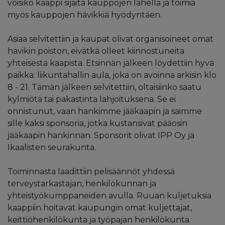
voisiko kaappi sijaita kauppojen lähellä ja toimia
myös kauppojen hävikkiä hyödyntäen.
Asiaa selvitettiin ja kaupat olivat organisoineet omat
hävikin poiston, eivätkä olleet kiinnostuneita
yhteisestä kaapista. Etsinnän jälkeen löydettiin hyvä
paikka: liikuntahallin aula, joka on avoinna arkisin klo
8 - 21. Tämän jälkeen selvitettiin, oltaisiinko saatu
kylmiötä tai pakastinta lahjoituksena. Se ei
onnistunut, vaan hankimme jääkaapin ja saimme
sille kaksi sponsoria, jotka kustansivat pääosin
jääkaapin hankinnan. Sponsorit olivat IPP Oy ja
Ikaalisten seurakunta.
Toiminnasta laadittiin pelisäännöt yhdessä
terveystarkastajan, henkilökunnan ja
yhteistyökumppaneiden avulla. Ruuan kuljetuksia
kaappiin hoitavat kaupungin omat kuljettajat,
keittiöhenkilökunta ja työpajan henkilökunta.