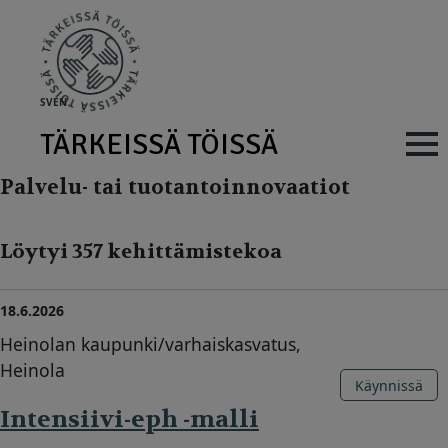
Skip to main content
SV
EN
TÄRKEISSÄ TÖISSÄ
Main navig
Palvelu- tai tuotantoinnovaatiot
Löytyi 357 kehittämistekoa
18.6.2026
Heinolan kaupunki/varhaiskasvatus,
Heinola
Käynnissä
Intensiivi-eph -malli