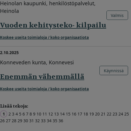
Heinolan kaupunki, henkilöstöpalvelut,
Heinola
Valmis
Vuoden kehitysteko- kilpailu
Koskee useita toimialoja / koko organisaatiota
2.10.2025
Konneveden kunta, Konnevesi
Käynnissä
Enemmän vähemmällä
Koskee useita toimialoja / koko organisaatiota
Lisää tekoja:
1
2
3
4
5
6
7
8
9
10
11
12
13
14
15
16
17
18
19
20
21
22
23
24
25
26
27
28
29
30
31
32
33
34
35
36