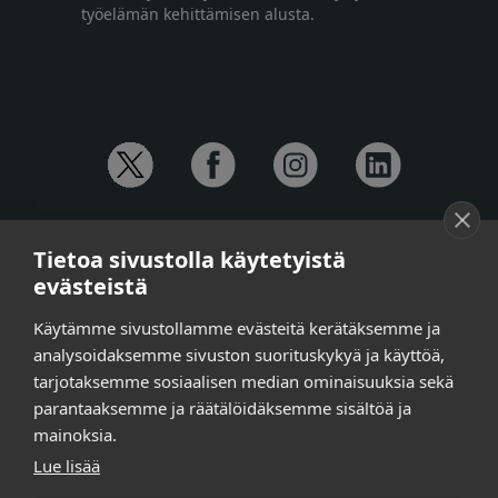
työelämän kehittämisen alusta.
YHTEYSTIEDOT
Tietoa sivustolla käytetyistä
Anna-Mari Jaanu,
kehittämispäällikkö,
evästeistä
puh. +358 50 572 4620
Henna Honkalo,
viestintäpäällikkö,
Käytämme sivustollamme evästeitä kerätäksemme ja
puh. +358 50 479 6618
analysoidaksemme sivuston suorituskykyä ja käyttöä,
Ilari Raiski,
viestintä- ja tapahtumakoordinaattori,
tarjotaksemme sosiaalisen median ominaisuuksia sekä
puh. +358 45 130 3832
parantaaksemme ja räätälöidäksemme sisältöä ja
Susanna Laasio,
sihteeri,
puh. +358 50 590 4619
mainoksia.
tarkeissatoissa[a]kt.fi
Lue lisää