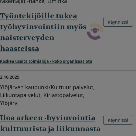
rakentajat -hanke, Liminka
Työntekijöille tukea
Käynnissä
työhyvinvointiin myös
naisterveyden
haasteissa
Koskee useita toimialoja / koko organisaatiota
2.10.2025
Ylöjärven kaupunki/Kulttuuripalvelut,
Liikuntapalvelut, Kirjastopalvelut,
Ylöjärvi
Iloa arkeen -hyvinvointia
Käynnissä
kulttuurista ja liikunnasta