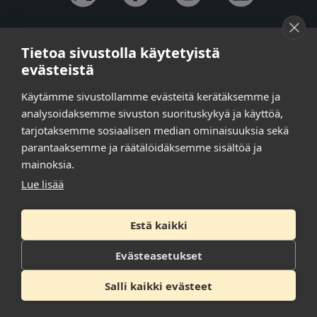
YHTEYSTIEDOT
Tietoa sivustolla käytetyistä
Anna-Mari Jaanu,
kehittämispäällikkö,
evästeistä
puh. +358 50 572 4620
Henna Honkalo,
viestintäpäällikkö,
Käytämme sivustollamme evästeitä kerätäksemme ja
puh. +358 50 479 6618
analysoidaksemme sivuston suorituskykyä ja käyttöä,
Ilari Raiski,
viestintä- ja tapahtumakoordinaattori,
tarjotaksemme sosiaalisen median ominaisuuksia sekä
puh. +358 45 130 3832
parantaaksemme ja räätälöidäksemme sisältöä ja
Susanna Laasio,
sihteeri,
puh. +358 50 590 4619
mainoksia.
tarkeissatoissa[a]kt.fi
Lue lisää
Estä kaikki
Tilaa uutiskirje
Tietosuojaseloste
Evästeasetukset
Saavutettavuusseloste
Salli kaikki evästeet