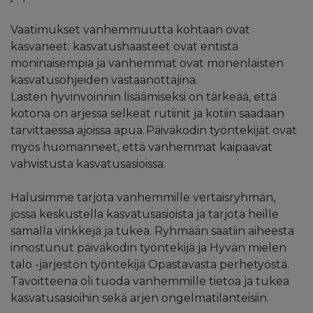
Vaatimukset vanhemmuutta kohtaan ovat
kasvaneet: kasvatushaasteet ovat entistä
moninaisempia ja vanhemmat ovat monenlaisten
kasvatusohjeiden vastaanottajina.
Lasten hyvinvoinnin lisäämiseksi on tärkeää, että
kotona on arjessa selkeät rutiinit ja kotiin saadaan
tarvittaessa ajoissa apua. Päiväkodin työntekijät ovat
myös huomanneet, että vanhemmat kaipaavat
vahvistusta kasvatusasioissa.
Halusimme tarjota vanhemmille vertaisryhmän,
jossa keskustella kasvatusasioista ja tarjota heille
samalla vinkkejä ja tukea. Ryhmään saatiin aiheesta
innostunut päiväkodin työntekijä ja Hyvän mielen
talo -järjestön työntekijä Opastavasta perhetyöstä.
Tavoitteena oli tuoda vanhemmille tietoa ja tukea
kasvatusasioihin sekä arjen ongelmatilanteisiin.