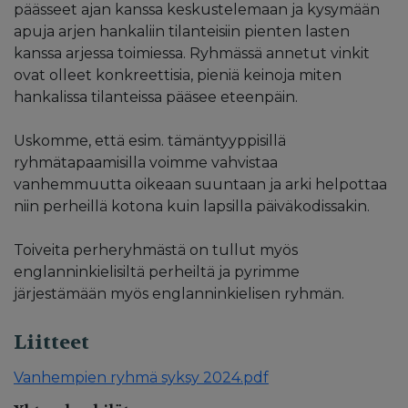
päässeet ajan kanssa keskustelemaan ja kysymään
apuja arjen hankaliin tilanteisiin pienten lasten
kanssa arjessa toimiessa. Ryhmässä annetut vinkit
ovat olleet konkreettisia, pieniä keinoja miten
hankalissa tilanteissa pääsee eteenpäin.
Uskomme, että esim. tämäntyyppisillä
ryhmätapaamisilla voimme vahvistaa
vanhemmuutta oikeaan suuntaan ja arki helpottaa
niin perheillä kotona kuin lapsilla päiväkodissakin.
Toiveita perheryhmästä on tullut myös
englanninkielisiltä perheiltä ja pyrimme
järjestämään myös englanninkielisen ryhmän.
Liitteet
Vanhempien ryhmä syksy 2024.pdf