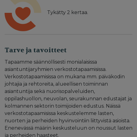
Tykätty
2
kertaa.
Tarve ja tavoitteet
Tapaamme säännöllisesti monialaisissa
asiantuntijaryhmien verkostotapaamisissa.
Verkostotapaamisissa on mukana mm. päiväkodin
johtajia ja rehtoreita, alueellisen toiminnan
asiantuntija sekä nuorisopalveluiden,
oppilashuollon, neuvolan, seurakunnan edustajat ja
kolmannen sektorin toimijoiden edustus. Näissä
verkostotapaamisissa keskustelemme lasten,
nuorten ja perheiden hyvinvointiin liittyvistä asioista.
Enenevässä määrin keskusteluun on noussut lasten
ja perheiden haasteet.