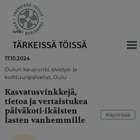
Skip to main content
SV
EN
TÄRKEISSÄ TÖISSÄ
Main navig
17.10.2024
Oulun kaupunki, sivistys- ja
kulttuuripalvelut, Oulu
Kasvatusvinkkejä,
tietoa ja vertaistukea
päiväkoti-ikäisten
Käynnissä
lasten vanhemmille