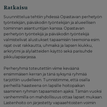
Ratkaisu
Suunnittelua tehtiin yhdessä Opastavan perhetyön
työntekijän, päiväkodin työntekijän ja alueellisen
toiminnan asiantuntijan kanssa. Opastavan
perhetyön työntekijä ja päiväkodin työntekijä
valmistelivat alustukset tapaamisiin teemoina esim.
rajat ovat rakkautta, uhmaikä ja lapsen kiukku,
arkirytmi ja älylaitteiden käyttö sekä parisuhde
pikkulapsiarjessa.
Perheryhmä toteutettiin viime keväänä
ensimmäisen kerran ja tänä syksynä ryhmää
tarjottiin uudelleen. Tunnistimme, että osalla
perheillä haasteena on lapsille hoitopaikan
saaminen ryhmän tapaamisten ajaksi. Tämän vuoksi
vanhemmilla on mahdollisuus ottaa lapset mukaan.
Lastenhoito on järjestetty vapaaehtoisten voimin