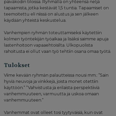
päiväkodin tiloissa. Ryhmällä on yhteensä neljä
tapaamista, jotka kestävät 1,5 tuntia. Tapaamiset on
teemoitettu eli niissä on alustus ja sen jälkeen
käydään yhteistä keskustelua.
Vanhempien ryhmän toteuttamiseksi käytettiin
kolmen työntekijän työaikaa ja lisäksi saimme apuja
lastenhoitoon vapaaehtoisilta. Ulkopuolista
rahoitusta ei ollut vaan työ tehtiin osana omaa työtä.
Tulokset
Viime kevään ryhmän palautteissa nousi mm.: ”Sain
hyviä neuvoja ja vinkkejä, joista monet otettiin
käyttöön.” ”Vahvistusta ja erilaista perspektiiviä
vanhemmuuteen, varmuutta ja uskoa omaan
vanhemmuuteen.”
Vanhemmat ovat olleet tosi tyytyväisiä, kun ovat