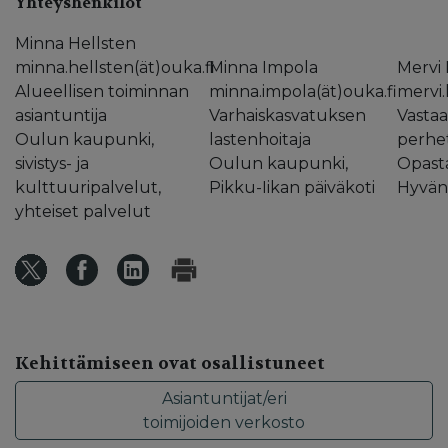
Yhteyshenkilöt
Minna Hellsten
minna.hellsten(ät)ouka.fi
Minna Impola
Mervi
Alueellisen toiminnan
minna.impola(ät)ouka.fi
mervi.
asiantuntija
Varhaiskasvatuksen
Vasta
Oulun kaupunki,
lastenhoitaja
perhet
sivistys- ja
Oulun kaupunki,
Opast
kulttuuripalvelut,
Pikku-Iikan päiväkoti
Hyvän 
yhteiset palvelut
Kehittämiseen ovat osallistuneet
Asiantuntijat/eri
toimijoiden verkosto