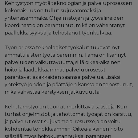
Kehitystyön myötä teknologian ja palveluprosessien
kokonaisuus on tullut sujuvammaksi ja
yhtenäisemmäksi. Ohjelmistojen ja työvälineiden
koordinaatio on parantunut, mikä on vähentänyt
päällekkäisyyksiä ja tehostanut työnkulkua.
Työn arjessa teknologiset työkalut tukevat nyt
ammattilaisten työtä paremmin. Tämä on lisännyt
palveluiden vaikuttavuutta, sillä oikea-aikainen
hoito ja laadukkaammat palveluprosessit
parantavat asiakkaiden saamaa palvelua. Lisäksi
yhteistyö johdon ja päättäjien kanssa on tehostunut,
mikä vahvistaa kehityksen jatkuvuutta.
Kehittämistyö on tuonut merkittäviä säästöjä. Kun
turhat ohjelmistot ja tehottomat työajat on karsittu,
ja palvelut ovat sujuvampia, resursseja on voitu
kohdentaa tehokkaammin. Oikea-aikainen hoito
säästää myös hoitokustannuksia, parantaen