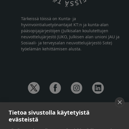
Tärkeissä töissä on Kunta- ja
hyvinvointialuetyönantajat KT:n ja kunta-alan
pääsopijajärjestöjen (Julkisalan koulutettujen
neuvottelujärjestö JUKO, Julkisen alan unioni JAU ja
Sosiaali- ja terveysalan neuvottelujärjestö Sote)
työelämän kehittämisen alusta.
YHTEYSTIEDOT
Tietoa sivustolla käytetyistä
Anna-Mari Jaanu,
kehittämispäällikkö,
evästeistä
puh. +358 50 572 4620
Henna Honkalo,
viestintäpäällikkö,