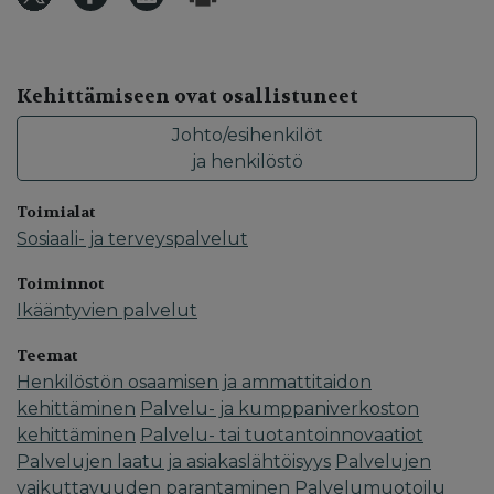
Kehittämiseen ovat osallistuneet
Johto/esihenkilöt
ja henkilöstö
Toimialat
Sosiaali- ja terveyspalvelut
Toiminnot
Ikääntyvien palvelut
Teemat
Henkilöstön osaamisen ja ammattitaidon
kehittäminen
Palvelu- ja kumppaniverkoston
kehittäminen
Palvelu- tai tuotantoinnovaatiot
Palvelujen laatu ja asiakaslähtöisyys
Palvelujen
vaikuttavuuden parantaminen
Palvelumuotoilu