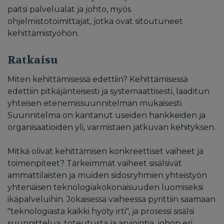
paitsi palvelualat ja johto, myös
ohjelmistotoimittajat, jotka ovat sitoutuneet
kehittämistyöhön.
Ratkaisu
Miten kehittämisessä edettiin? Kehittämisessä
edettiin pitkäjänteisesti ja systemaattisesti, laaditun
yhteisen etenemissuunnitelman mukaisesti.
Suunnitelma on kantanut useiden hankkeiden ja
organisaatioiden yli, varmistaen jatkuvan kehityksen.
Mitkä olivat kehittämisen konkreettiset vaiheet ja
toimenpiteet? Tärkeimmät vaiheet sisälsivät
ammattilaisten ja muiden sidosryhmien yhteistyön
yhtenäisen teknologiakokonaisuuden luomiseksi
ikäpalveluihin. Jokaisessa vaiheessa pyrittiin saamaan
"teknologiasta kaikki hyöty irti", ja prosessi sisälsi
suunnittelua, toteutusta ja arviointia, johon eri