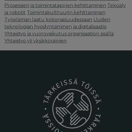
Prosessien ja toimintatapojen kehittäminen
Tekoäly
ja robotit
Toimintakulttuurin kehittäminen
Työelämän laatu kokonaisuudessaan
Uuden
teknologian hyödyntäminen ja digitalisaatio
Yhteistyö ja vuorovaikutus organisaation sisällä
Yhteistyö yli yksikkörajojen