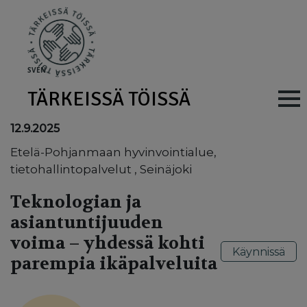
Skip to main content
SV
EN
TÄRKEISSÄ TÖISSÄ
Main navig
12.9.2025
Etelä-Pohjanmaan hyvinvointialue,
tietohallintopalvelut , Seinäjoki
Teknologian ja
asiantuntijuuden
voima – yhdessä kohti
Käynnissä
parempia ikäpalveluita