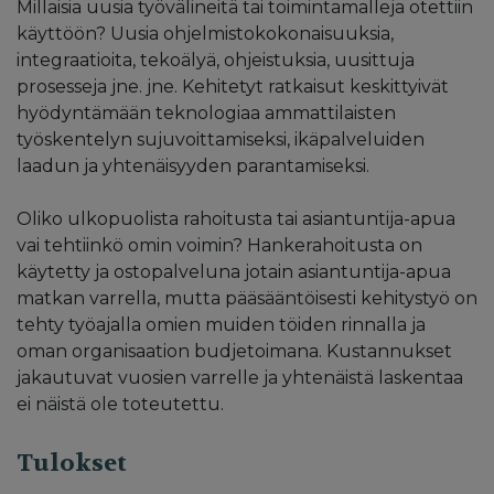
Millaisia uusia työvälineitä tai toimintamalleja otettiin
käyttöön? Uusia ohjelmistokokonaisuuksia,
integraatioita, tekoälyä, ohjeistuksia, uusittuja
prosesseja jne. jne. Kehitetyt ratkaisut keskittyivät
hyödyntämään teknologiaa ammattilaisten
työskentelyn sujuvoittamiseksi, ikäpalveluiden
laadun ja yhtenäisyyden parantamiseksi.
Oliko ulkopuolista rahoitusta tai asiantuntija-apua
vai tehtiinkö omin voimin? Hankerahoitusta on
käytetty ja ostopalveluna jotain asiantuntija-apua
matkan varrella, mutta pääsääntöisesti kehitystyö on
tehty työajalla omien muiden töiden rinnalla ja
oman organisaation budjetoimana. Kustannukset
jakautuvat vuosien varrelle ja yhtenäistä laskentaa
ei näistä ole toteutettu.
Tulokset