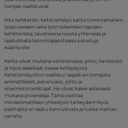
toimijat osallistuivat.
Mitä kehitettiin: Kehittämistyö kattoi toimintamallien,
työprosessien sekä työn tekemisen tapojen
kehittämistä, tavoitteena tarjota yhtenäisiä ja
laadukkaita teknologiapohjaisia palveluja
ikääntyville.
Ketkä olivat mukana kehittämässä: johto, henkilöstö
ja myös asiakkaat osassa kehitystyötä.
Kehittämistyöhön osallistui laajasti eri toimijoita:
ammattilaiset, palvelualat, johto ja
ohjelmistotoimittajat. He olivat kaikki aktiivisesti
mukana prosessissa. Tämä osoittaa
moniammatillisen yhteistyön tärkeyden! Myös
päättäjiltä on saatu kannustusta ja tukea matkan
varrella.