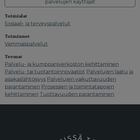
palvelujen käyttäjät
Toimialat
Sosiaali- ja terveyspalvelut
Toiminnot
Vammaispalvelut
Teemat
Palvelu- ja kumppaniverkoston kehittäminen
Palvelu- tai tuotantoinnovaatiot
Palvelujen laatu ja
asiakaslähtöisyys
Palvelujen vaikuttavuuden
parantaminen
Prosessien ja toimintatapojen
kehittäminen
Tuottavuuden parantaminen