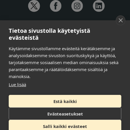
YHTEYSTIEDOT
Tietoa sivustolla käytetyistä
Anna-Mari Jaanu,
kehittämispäällikkö,
evästeistä
puh. +358 50 572 4620
Henna Honkalo,
viestintäpäällikkö,
Käytämme sivustollamme evästeitä kerätäksemme ja
puh. +358 50 479 6618
analysoidaksemme sivuston suorituskykyä ja käyttöä,
Ilari Raiski,
viestintä- ja tapahtumakoordinaattori,
tarjotaksemme sosiaalisen median ominaisuuksia sekä
puh. +358 45 130 3832
parantaaksemme ja räätälöidäksemme sisältöä ja
Susanna Laasio,
sihteeri,
puh. +358 50 590 4619
mainoksia.
tarkeissatoissa[a]kt.fi
Lue lisää
Estä kaikki
Tilaa uutiskirje
Tietosuojaseloste
Evästeasetukset
Saavutettavuusseloste
Salli kaikki evästeet