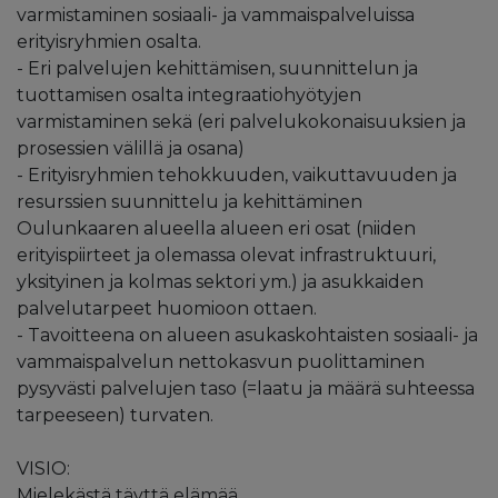
varmistaminen sosiaali- ja vammaispalveluissa
erityisryhmien osalta.
- Eri palvelujen kehittämisen, suunnittelun ja
tuottamisen osalta integraatiohyötyjen
varmistaminen sekä (eri palvelukokonaisuuksien ja
prosessien välillä ja osana)
- Erityisryhmien tehokkuuden, vaikuttavuuden ja
resurssien suunnittelu ja kehittäminen
Oulunkaaren alueella alueen eri osat (niiden
erityispiirteet ja olemassa olevat infrastruktuuri,
yksityinen ja kolmas sektori ym.) ja asukkaiden
palvelutarpeet huomioon ottaen.
- Tavoitteena on alueen asukaskohtaisten sosiaali- ja
vammaispalvelun nettokasvun puolittaminen
pysyvästi palvelujen taso (=laatu ja määrä suhteessa
tarpeeseen) turvaten.
VISIO:
Mielekästä täyttä elämää