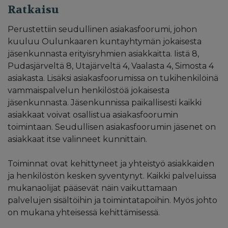
Ratkaisu
Perustettiin seudullinen asiakasfoorumi, johon
kuuluu Oulunkaaren kuntayhtymän jokaisesta
jäsenkunnasta erityisryhmien asiakkaitta. Iistä 8,
Pudasjärveltä 8, Utajärveltä 4, Vaalasta 4, Simosta 4
asiakasta. Lisäksi asiakasfoorumissa on tukihenkilöinä
vammaispalvelun henkilöstöä jokaisesta
jäsenkunnasta. Jäsenkunnissa paikallisesti kaikki
asiakkaat voivat osallistua asiakasfoorumin
toimintaan. Seudullisen asiakasfoorumin jäsenet on
asiakkaat itse valinneet kunnittain.
Toiminnat ovat kehittyneet ja yhteistyö asiakkaiden
ja henkilöstön kesken syventynyt. Kaikki palveluissa
mukanaolijat pääsevät näin vaikuttamaan
palvelujen sisältöihin ja toimintatapoihin. Myös johto
on mukana yhteisessä kehittämisessä.