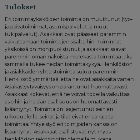
Tulokset
Eri toimintayksiköiden toiminta on muuttunut (työ-
ja päivätoiminnat, asumispalvelut ja muut
tukipalvelut). Asiakkaat ovat päässeet paremmin
vaikuttamaan toimintojen sisältöihin. Toiminnat
yksiköissä on monipuolistunut ja asiakkaat saavat
paremmin oman näköistä mielekästä toimintaa joka
sammalla tukee heidän toimintakykyä. Henkilöstön
ja asiakkaiden yhteistoiminta sujuu paremmin.
Henkilöstö ymmärtää, että he ovat asiakkaita varten.
Asiakastyytyväisyys on parantunut huomattavasti.
Asiakkaat kokevat, että he voivat todella vaikuttaa
asioihin ja heidän osallisuus on huomattavasti
lisääntynyt. Toiminta on laajentunut seinien
ulkopuolelle, seinät ja tilat eivät enää rajoita
toimintaa. Yhtyeistyö eri toimijoiden kanssa on
lisääntynyt. Asiakkaat osallistuvat nyt myös
henkilöstön rekrytointiin olemalla mukana