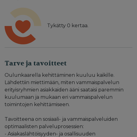
Tykätty
0
kertaa.
Tarve ja tavoitteet
Oulunkaarella kehittäminen kuuluu kaikille.
Lähdettiin miettimään, miten vammaispalvelun
erityisryhmien asiakkaiden ääni saataisi paremmin
kuulumaan ja mukaan eri vammaispalvelun
toimintojen kehittämiseen.
Tavoitteena on sosiaali- ja vammaispalveluiden
optimaalisten palveluprosessien:
- Asiakaslähtöisyyden- ja osallisuuden