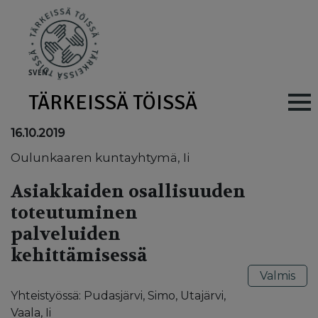
Skip to main content
SV
EN
TÄRKEISSÄ TÖISSÄ
Main navig
16.10.2019
Oulunkaaren kuntayhtymä, Ii
Asiakkaiden osallisuuden
toteutuminen
palveluiden
kehittämisessä
Valmis
Yhteistyössä: Pudasjärvi, Simo, Utajärvi,
Vaala, Ii