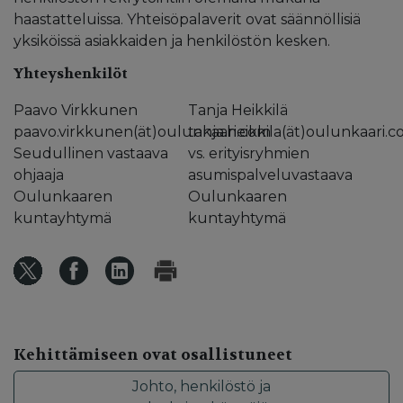
haastatteluissa. Yhteisöpalaverit ovat säännöllisiä
yksiköissä asiakkaiden ja henkilöstön kesken.
Yhteyshenkilöt
Paavo Virkkunen
Tanja Heikkilä
paavo.virkkunen(ät)oulunkaari.com
tanja.heikkila(ät)oulunkaari.
Seudullinen vastaava
vs. erityisryhmien
ohjaaja
asumispalveluvastaava
Oulunkaaren
Oulunkaaren
kuntayhtymä
kuntayhtymä
Kehittämiseen ovat osallistuneet
Johto, henkilöstö ja