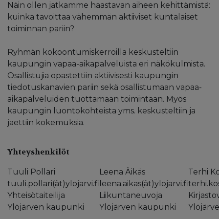
Näin ollen jatkamme haastavan aiheen kehittämistä:
kuinka tavoittaa vähemmän aktiiviset kuntalaiset
toiminnan pariin?
Ryhmän kokoontumiskerroilla keskusteltiin
kaupungin vapaa-aikapalveluista eri näkökulmista.
Osallistujia opastettiin aktiivisesti kaupungin
tiedotuskanavien pariin sekä osallistumaan vapaa-
aikapalveluiden tuottamaan toimintaan. Myös
kaupungin luontokohteista yms. keskusteltiin ja
jaettiin kokemuksia.
Yhteyshenkilöt
Tuuli Pollari
Leena Äikäs
Terhi K
tuuli.pollari(ät)ylojarvi.fi
leena.aikas(ät)ylojarvi.fi
terhi.ko
Yhteisötaiteilija
Liikuntaneuvoja
Kirjastov
Ylöjärven kaupunki
Ylöjärven kaupunki
Ylöjärv