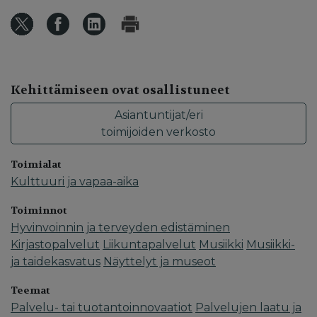
Kehittämiseen ovat osallistuneet
Asiantuntijat/eri
toimijoiden verkosto
Toimialat
Kulttuuri ja vapaa-aika
Toiminnot
Hyvinvoinnin ja terveyden edistäminen
Kirjastopalvelut
Liikuntapalvelut
Musiikki
Musiikki-
ja taidekasvatus
Näyttelyt ja museot
Teemat
Palvelu- tai tuotantoinnovaatiot
Palvelujen laatu ja