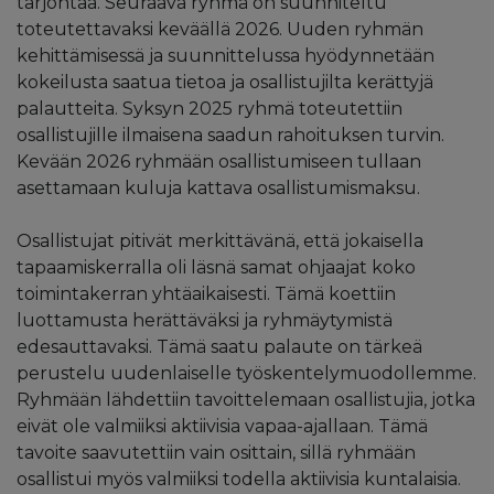
tarjontaa. Seuraava ryhmä on suunniteltu
toteutettavaksi keväällä 2026. Uuden ryhmän
kehittämisessä ja suunnittelussa hyödynnetään
kokeilusta saatua tietoa ja osallistujilta kerättyjä
palautteita. Syksyn 2025 ryhmä toteutettiin
osallistujille ilmaisena saadun rahoituksen turvin.
Kevään 2026 ryhmään osallistumiseen tullaan
asettamaan kuluja kattava osallistumismaksu.
Osallistujat pitivät merkittävänä, että jokaisella
tapaamiskerralla oli läsnä samat ohjaajat koko
toimintakerran yhtäaikaisesti. Tämä koettiin
luottamusta herättäväksi ja ryhmäytymistä
edesauttavaksi. Tämä saatu palaute on tärkeä
perustelu uudenlaiselle työskentelymuodollemme.
Ryhmään lähdettiin tavoittelemaan osallistujia, jotka
eivät ole valmiiksi aktiivisia vapaa-ajallaan. Tämä
tavoite saavutettiin vain osittain, sillä ryhmään
osallistui myös valmiiksi todella aktiivisia kuntalaisia.