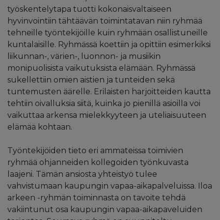
työskentelytapa tuotti kokonaisvaltaiseen
hyvinvointiin tähtäävän toimintatavan niin ryhmää
tehneille työntekijöille kuin ryhmään osallistuneille
kuntalaisille. Ryhmässä koettiin ja opittiin esimerkiksi
liikunnan-, värien-, luonnon- ja musiikin
monipuolisista vaikutuksista elämään. Ryhmässä
sukellettiin omien aistien ja tunteiden sekä
tuntemusten äärelle. Erilaisten harjoitteiden kautta
tehtiin oivalluksia siitä, kuinka jo pienillä asioilla voi
vaikuttaa arkensa mielekkyyteen ja uteliaisuuteen
elämää kohtaan.
Työntekijöiden tieto eri ammateissa toimivien
ryhmää ohjanneiden kollegoiden työnkuvasta
laajeni. Tämän ansiosta yhteistyö tulee
vahvistumaan kaupungin vapaa-aikapalveluissa. Iloa
arkeen -ryhmän toiminnasta on tavoite tehdä
vakiintunut osa kaupungin vapaa-aikapaveluiden