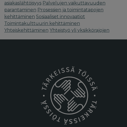
asiakaslähtöisyys
Palvelujen vaikuttavuuden
parantaminen
Prosessien ja toimintatapojen
kehittäminen
Sosiaaliset innovaatiot
Toimintakulttuurin kehittäminen
Yhteiskehittäminen
Yhteistyö yli yksikkörajojen