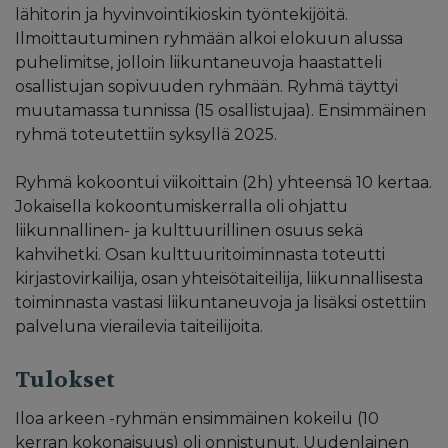
lähitorin ja hyvinvointikioskin työntekijöitä.
Ilmoittautuminen ryhmään alkoi elokuun alussa
puhelimitse, jolloin liikuntaneuvoja haastatteli
osallistujan sopivuuden ryhmään. Ryhmä täyttyi
muutamassa tunnissa (15 osallistujaa). Ensimmäinen
ryhmä toteutettiin syksyllä 2025.
Ryhmä kokoontui viikoittain (2h) yhteensä 10 kertaa.
Jokaisella kokoontumiskerralla oli ohjattu
liikunnallinen- ja kulttuurillinen osuus sekä
kahvihetki. Osan kulttuuritoiminnasta toteutti
kirjastovirkailija, osan yhteisötaiteilija, liikunnallisesta
toiminnasta vastasi liikuntaneuvoja ja lisäksi ostettiin
palveluna vierailevia taiteilijoita.
Tulokset
Iloa arkeen -ryhmän ensimmäinen kokeilu (10
kerran kokonaisuus) oli onnistunut. Uudenlainen