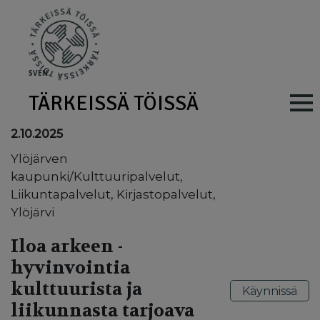
Skip to main content
SV
EN
TÄRKEISSÄ TÖISSÄ
Main navig
2.10.2025
Ylöjärven
kaupunki/Kulttuuripalvelut,
Liikuntapalvelut, Kirjastopalvelut,
Ylöjärvi
Iloa arkeen -
hyvinvointia
kulttuurista ja
Käynnissä
liikunnasta tarjoava