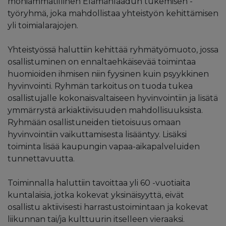
moniammatillinen Elämänlaadun tukemisen -
työryhmä, joka mahdollistaa yhteistyön kehittämisen
yli toimialarajojen.
Yhteistyössä haluttiin kehittää ryhmätyömuoto, jossa
osallistuminen on ennaltaehkäisevää toimintaa
huomioiden ihmisen niin fyysinen kuin psyykkinen
hyvinvointi. Ryhmän tarkoitus on tuoda tukea
osallistujalle kokonaisvaltaiseen hyvinvointiin ja lisätä
ymmärrystä arkiaktiivisuuden mahdollisuuksista.
Ryhmään osallistuneiden tietoisuus omaan
hyvinvointiin vaikuttamisesta lisääntyy. Lisäksi
toiminta lisää kaupungin vapaa-aikapalveluiden
tunnettavuutta.
Toiminnalla haluttiin tavoittaa yli 60 -vuotiaita
kuntalaisia, jotka kokevat yksinäisyyttä, eivät
osallistu aktiivisesti harrastustoimintaan ja kokevat
liikunnan tai/ja kulttuurin itselleen vieraaksi.