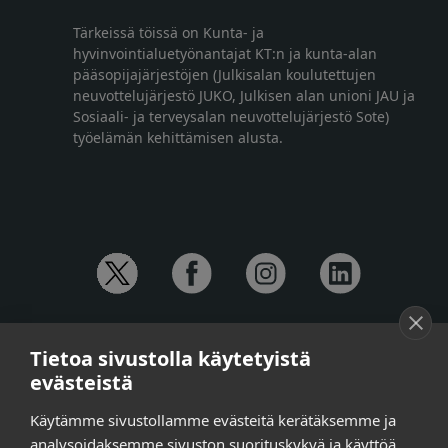
Tärkeissä töissä on Kunta- ja
hyvinvointialuetyönantajat KT:n ja kunta-alan
pääsopijajärjestöjen (Julkisalan koulutettujen
neuvottelujärjestö JUKO, Julkisen alan unioni JAU ja
Sosiaali- ja terveysalan neuvottelujärjestö Sote)
työelämän kehittämisen alusta.
YHTEYSTIEDOT
Tietoa sivustolla käytetyistä
Anna-Mari Jaanu,
kehittämispäällikkö,
evästeistä
puh. +358 50 572 4620
Henna Honkalo,
viestintäpäällikkö,
Käytämme sivustollamme evästeitä kerätäksemme ja
puh. +358 50 479 6618
analysoidaksemme sivuston suorituskykyä ja käyttöä,