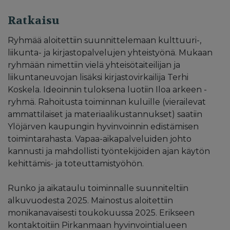
Ratkaisu
Ryhmää aloitettiin suunnittelemaan kulttuuri-,
liikunta- ja kirjastopalvelujen yhteistyönä. Mukaan
ryhmään nimettiin vielä yhteisötaiteilijan ja
liikuntaneuvojan lisäksi kirjastovirkailija Terhi
Koskela. Ideoinnin tuloksena luotiin Iloa arkeen -
ryhmä. Rahoitusta toiminnan kuluille (vierailevat
ammattilaiset ja materiaalikustannukset) saatiin
Ylöjärven kaupungin hyvinvoinnin edistämisen
toimintarahasta. Vapaa-aikapalveluiden johto
kannusti ja mahdollisti työntekijöiden ajan käytön
kehittämis- ja toteuttamistyöhön.
Runko ja aikataulu toiminnalle suunniteltiin
alkuvuodesta 2025. Mainostus aloitettiin
monikanavaisesti toukokuussa 2025. Erikseen
kontaktoitiin Pirkanmaan hyvinvointialueen