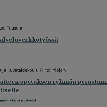
lue, Tuusula
palveluverkkotyössä
 ja Kuvataidekoulu Piirto, Ylöjärvi
taiteen opetuksen ryhmän perustam
kselle
iaali- ja terveyspalvelut