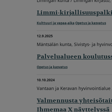
Limingan kunta / Limingan kirjasto,
Limmi-kirjallisuuspalk
Kulttuuri ja vapaa-aika
Opetus ja kasvatus
12.9.2025
Mäntsälän kunta, Sivistys- ja hyvinv
Palvelualueen koulutus
Opetus ja kasvatus
10.10.2024
Vantaan ja Keravan hyvinvointialue /
Valmennusta yhteisötai
Ihmemaa X näyttelyssä