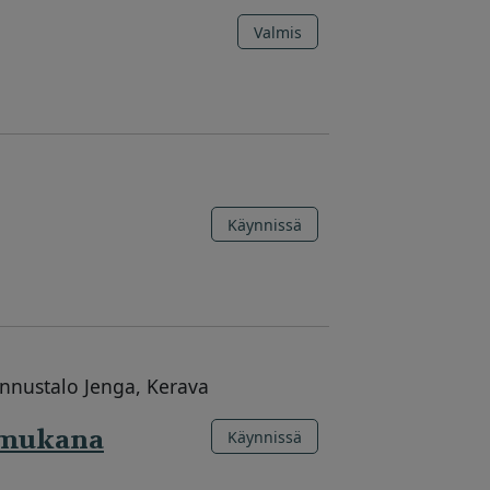
Valmis
Käynnissä
ennustalo Jenga, Kerava
a mukana
Käynnissä