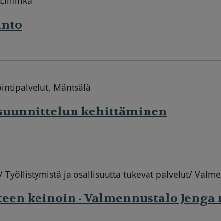
 Liminka
into
ointipalvelut, Mäntsälä
suunnittelun kehittäminen
 Työllistymistä ja osallisuutta tukevat palvelut/ Valm
teen keinoin - Valmennustalo Jeng