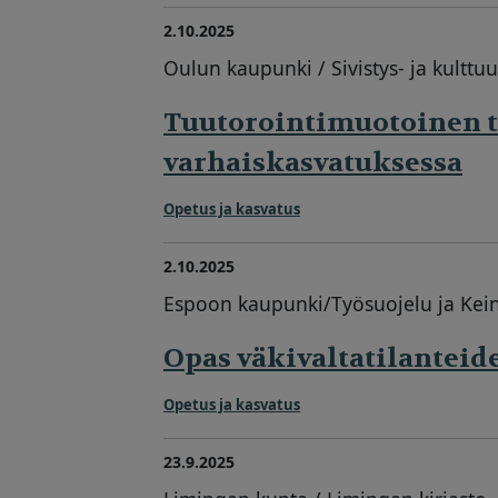
2.10.2025
Oulun kaupunki / Sivistys- ja kulttu
Tuutorointimuotoinen 
varhaiskasvatuksessa
Opetus ja kasvatus
2.10.2025
Espoon kaupunki/Työsuojelu ja Ke
Opas väkivaltatilanteid
Opetus ja kasvatus
23.9.2025