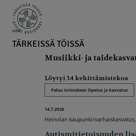
Skip to main content
SV
EN
TÄRKEISSÄ TÖISSÄ
Musiikki- ja taidekasva
Löytyi 34 kehittämistekoa
Paluu toimialaan Opetus ja kasvatus
14.7.2026
Heinolan kaupunki/varhaiskasvatus,
Autismitietoisuuden lis