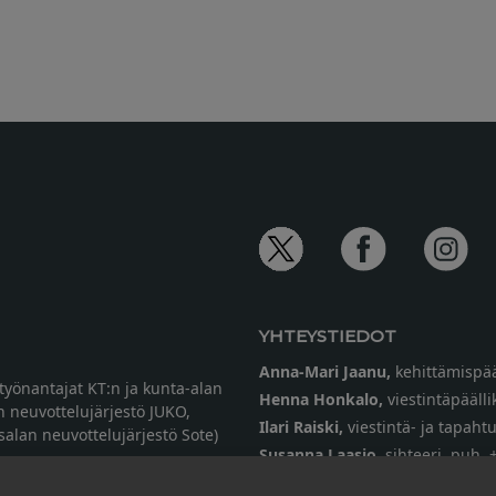
YHTEYSTIEDOT
Anna-Mari Jaanu,
kehittämispää
etyönantajat KT:n ja kunta-alan
Henna Honkalo,
viestintäpäälli
n neuvottelujärjestö JUKO,
Ilari Raiski,
viestintä- ja tapah
ysalan neuvottelujärjestö Sote)
Susanna Laasio,
sihteeri,
puh. 
tarkeissatoissa[a]kt.fi