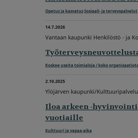
Opetus ja kasvatus
Sosiaali- ja terveyspalvelut
14.7.2026
Vantaan kaupunki Henkilöstö - ja Ko
Työterveysneuvottelusta
Koskee useita toimialoja / koko organisaatiot
2.10.2025
Ylöjärven kaupunki/Kulttuuripalvelut,
Iloa arkeen -hyvinvointi
vuotiaille
Kulttuuri ja vapaa-aika