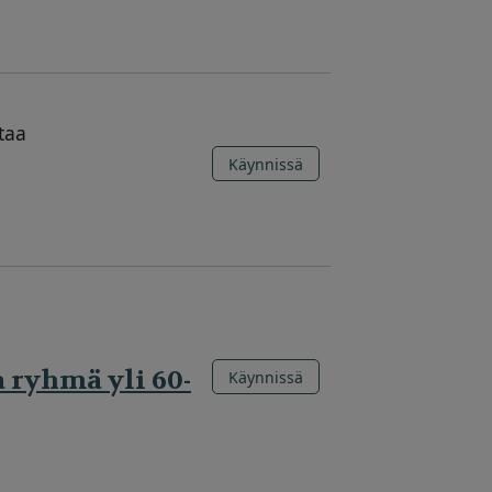
taa
Käynnissä
a ryhmä yli 60-
Käynnissä