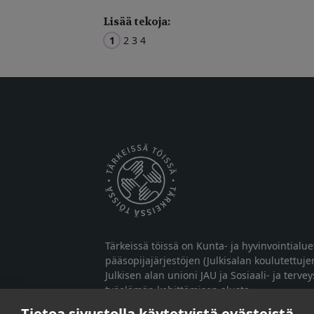
Lisää tekoja:
1
2
3
4
Tärkeissä töissä on Kunta- ja hyvinvointialu
pääsopijajärjestöjen (Julkisalan koulutettuje
Julkisen alan unioni JAU ja Sosiaali- ja terve
työelämän kehittämisen alusta.
Tietoa sivustolla käytetyistä evästeistä