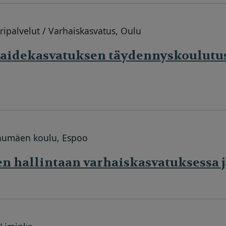
uripalvelut / Varhaiskasvatus, Oulu
taidekasvatuksen täydennyskoulutu
inumäen koulu, Espoo
en hallintaan varhaiskasvatuksessa 