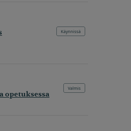
s
Käynnissä
Valmis
ja opetuksessa