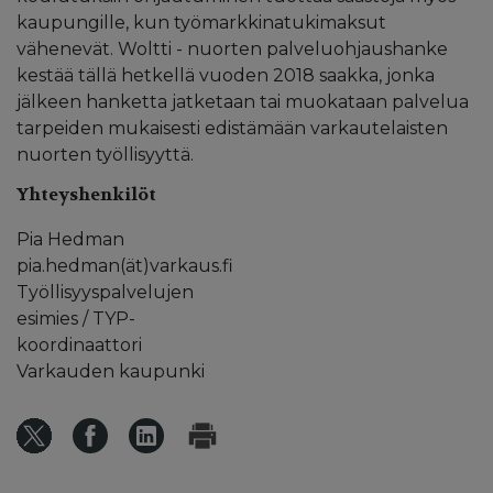
kaupungille, kun työmarkkinatukimaksut
vähenevät. Woltti - nuorten palveluohjaushanke
kestää tällä hetkellä vuoden 2018 saakka, jonka
jälkeen hanketta jatketaan tai muokataan palvelua
tarpeiden mukaisesti edistämään varkautelaisten
nuorten työllisyyttä.
Yhteyshenkilöt
Pia Hedman
pia.hedman(ät)varkaus.fi
Työllisyyspalvelujen
esimies / TYP-
koordinaattori
Varkauden kaupunki