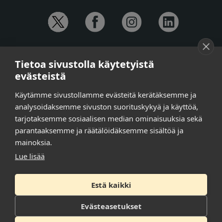
YHTEYSTIEDOT
Tietoa sivustolla käytetyistä
Anna-Mari Jaanu,
kehittämispäällikkö,
evästeistä
puh. +358 50 572 4620
Henna Honkalo,
viestintäpäällikkö,
Käytämme sivustollamme evästeitä kerätäksemme ja
puh. +358 50 479 6618
analysoidaksemme sivuston suorituskykyä ja käyttöä,
Ilari Raiski,
viestintä- ja tapahtumakoordinaattori,
tarjotaksemme sosiaalisen median ominaisuuksia sekä
puh. +358 45 130 3832
parantaaksemme ja räätälöidäksemme sisältöä ja
Susanna Laasio,
sihteeri,
puh. +358 50 590 4619
mainoksia.
tarkeissatoissa[a]kt.fi
Lue lisää
Estä kaikki
Tilaa uutiskirje
Tietosuojaseloste
Evästeasetukset
Saavutettavuusseloste