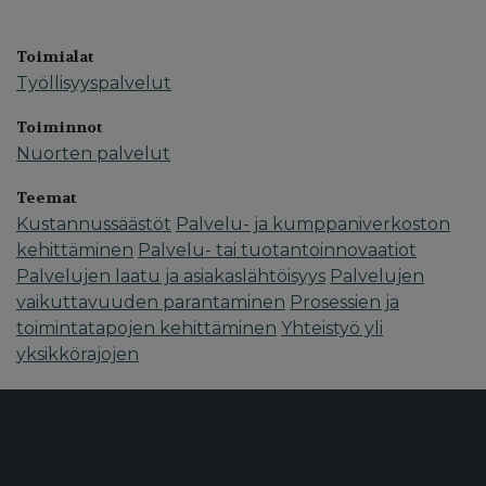
Toimialat
Työllisyyspalvelut
Toiminnot
Nuorten palvelut
Teemat
Kustannussäästöt
Palvelu- ja kumppaniverkoston
kehittäminen
Palvelu- tai tuotantoinnovaatiot
Palvelujen laatu ja asiakaslähtöisyys
Palvelujen
vaikuttavuuden parantaminen
Prosessien ja
toimintatapojen kehittäminen
Yhteistyö yli
yksikkörajojen