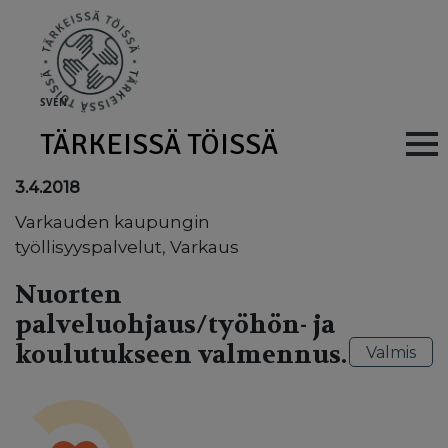
Skip to main content
SV
EN
TÄRKEISSÄ TÖISSÄ
Main navig
3.4.2018
Varkauden kaupungin
työllisyyspalvelut, Varkaus
Nuorten
palveluohjaus/työhön- ja
koulutukseen valmennus.
Valmis