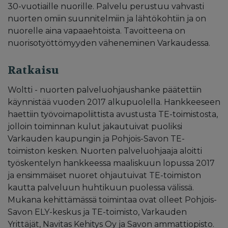
30-vuotiaille nuorille. Palvelu perustuu vahvasti
nuorten omiin suunnitelmiin ja lähtökohtiin ja on
nuorelle aina vapaaehtoista. Tavoitteena on
nuorisotyöttömyyden väheneminen Varkaudessa.
Ratkaisu
Woltti - nuorten palveluohjaushanke päätettiin
käynnistää vuoden 2017 alkupuolella. Hankkeeseen
haettiin työvoimapoliittista avustusta TE-toimistosta,
jolloin toiminnan kulut jakautuivat puoliksi
Varkauden kaupungin ja Pohjois-Savon TE-
toimiston kesken. Nuorten palveluohjaaja aloitti
työskentelyn hankkeessa maaliskuun lopussa 2017
ja ensimmäiset nuoret ohjautuivat TE-toimiston
kautta palveluun huhtikuun puolessa välissä.
Mukana kehittämässä toimintaa ovat olleet Pohjois-
Savon ELY-keskus ja TE-toimisto, Varkauden
Yrittäjät, Navitas Kehitys Oy ja Savon ammattiopisto.