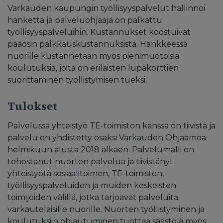
Varkauden kaupungin työllisyyspalvelut hallinnoi
hanketta ja palveluohjaaja on palkattu
työllisyyspalveluihin. Kustannukset koostuivat
pääosin palkkauskustannuksista. Hankkeessa
nuorille kustannetaan myös pienimuotoisia
koulutuksia, joita on erilaisten lupakorttien
suorittaminen työllistymisen tueksi.
Tulokset
Palvelussa yhteistyö TE-toimiston kanssa on tiivistä ja
palvelu on yhdistetty osaksi Varkauden Ohjaamoa
helmikuun alusta 2018 alkaen. Palvelumalli on
tehostanut nuorten palvelua ja tiivistänyt
yhteistyötä sosiaalitoimen, TE-toimiston,
työllisyyspalveluiden ja muiden keskeisten
toimijoiden välillä, jotka tarjoavat palveluita
varkautelaisille nuorille. Nuorten työllistyminen ja
koulutuksiin ohjautuminen tuottaa säästöjä myös