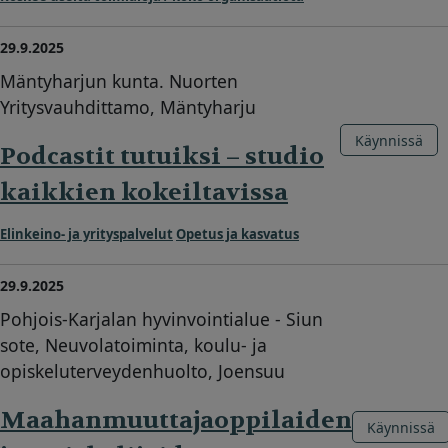
29.9.2025
Mäntyharjun kunta. Nuorten
Yritysvauhdittamo, Mäntyharju
Käynnissä
Podcastit tutuiksi – studio
kaikkien kokeiltavissa
Elinkeino- ja yrityspalvelut
Opetus ja kasvatus
29.9.2025
Pohjois-Karjalan hyvinvointialue - Siun
sote, Neuvolatoiminta, koulu- ja
opiskeluterveydenhuolto, Joensuu
Maahanmuuttajaoppilaiden
Käynnissä