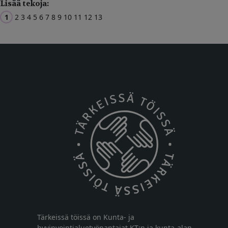
Lisää tekoja:
1
2
3
4
5
6
7
8
9
10
11
12
13
Tärkeissä töissä on Kunta- ja
hyvinvointialuetyönantajat KT:n ja kunta-alan