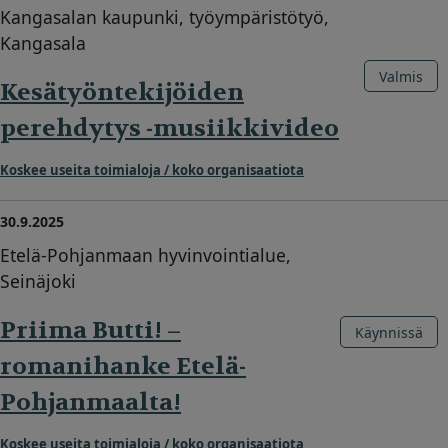
Kangasalan kaupunki, työympäristötyö,
Kangasala
Valmis
Kesätyöntekijöiden
perehdytys -musiikkivideo
Koskee useita toimialoja / koko organisaatiota
30.9.2025
Etelä-Pohjanmaan hyvinvointialue,
Seinäjoki
Priima Butti! –
Käynnissä
romanihanke Etelä-
Pohjanmaalta!
Koskee useita toimialoja / koko organisaatiota