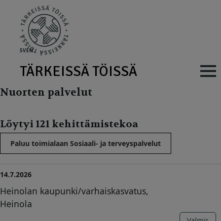
Skip to main content
SV
EN
TÄRKEISSÄ TÖISSÄ
Main navig
Nuorten palvelut
Löytyi 121 kehittämistekoa
Paluu toimialaan Sosiaali- ja terveyspalvelut
14.7.2026
Heinolan kaupunki/varhaiskasvatus,
Heinola
Valmis