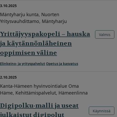
3.10.2025
Mäntyharju kunta, Nuorten
Yritysvauhdittamo, Mäntyharju
Yrittäjyyspakopeli – hauska
Valmis
ja käytännönläheinen
oppimisen väline
Elinkeino- ja yrityspalvelut
Opetus ja kasvatus
2.10.2025
Kanta-Hämeen hyvinvointialue Oma
Häme, Kehittämispalvelut, Hämeenlinna
Digipolku-malli ja useat
Käynnissä
julkaistut digipolut