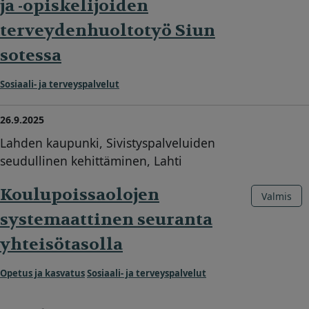
ja -opiskelijoiden
terveydenhuoltotyö Siun
sotessa
Sosiaali- ja terveyspalvelut
26.9.2025
Lahden kaupunki, Sivistyspalveluiden
seudullinen kehittäminen, Lahti
Koulupoissaolojen
Valmis
systemaattinen seuranta
yhteisötasolla
Opetus ja kasvatus
Sosiaali- ja terveyspalvelut