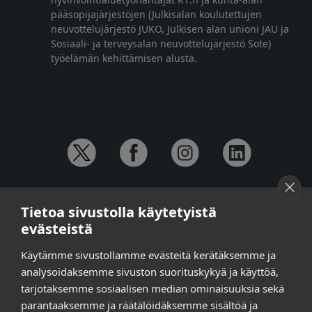
pääsopijajärjestöjen (Julkisalan koulutettujen
neuvottelujärjestö JUKO, Julkisen alan unioni JAU ja
Sosiaali- ja terveysalan neuvottelujärjestö Sote)
työelämän kehittämisen alusta.
YHTEYSTIEDOT
Tietoa sivustolla käytetyistä
Anna-Mari Jaanu,
kehittämispäällikkö,
evästeistä
puh. +358 50 572 4620
Henna Honkalo,
viestintäpäällikkö,
Käytämme sivustollamme evästeitä kerätäksemme ja
puh. +358 50 479 6618
analysoidaksemme sivuston suorituskykyä ja käyttöä,
Ilari Raiski,
viestintä- ja tapahtumakoordinaattori,
tarjotaksemme sosiaalisen median ominaisuuksia sekä
puh. +358 45 130 3832
parantaaksemme ja räätälöidäksemme sisältöä ja