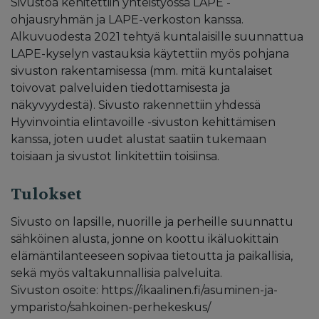
Sivustoa kehitettiin yhteistyössä LAPE -
ohjausryhmän ja LAPE-verkoston kanssa.
Alkuvuodesta 2021 tehtyä kuntalaisille suunnattua
LAPE-kyselyn vastauksia käytettiin myös pohjana
sivuston rakentamisessa (mm. mitä kuntalaiset
toivovat palveluiden tiedottamisesta ja
näkyvyydestä). Sivusto rakennettiin yhdessä
Hyvinvointia elintavoille -sivuston kehittämisen
kanssa, joten uudet alustat saatiin tukemaan
toisiaan ja sivustot linkitettiin toisiinsa.
Tulokset
Sivusto on lapsille, nuorille ja perheille suunnattu
sähköinen alusta, jonne on koottu ikäluokittain
elämäntilanteeseen sopivaa tietoutta ja paikallisia,
sekä myös valtakunnallisia palveluita.
Sivuston osoite: https://ikaalinen.fi/asuminen-ja-
ymparisto/sahkoinen-perhekeskus/