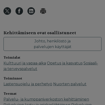
Kehittämiseen ovat osallistuneet
Johto, henkilöstö ja
palvelujen käyttäjät
Toimialat
Kulttuuri ja vapaa-aika
Opetus ja kasvatus
Sosiaali-
ja terveyspalvelut
Toiminnot
Lastensuojelu ja perhetyö
Nuorten palvelut
Teemat
Palvelu- ja kumppaniverkoston kehittäminen
Palvelujen laatu ja asiakaslähtöisyys
Palvelujen