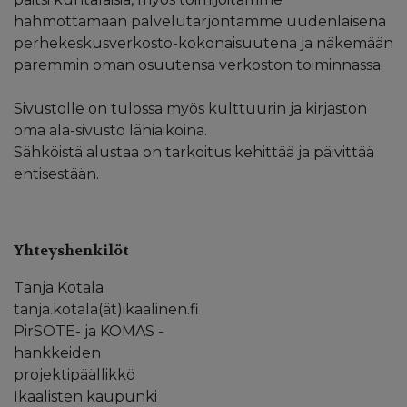
hahmottamaan palvelutarjontamme uudenlaisena
perhekeskusverkosto-kokonaisuutena ja näkemään
paremmin oman osuutensa verkoston toiminnassa.
Sivustolle on tulossa myös kulttuurin ja kirjaston
oma ala-sivusto lähiaikoina.
Sähköistä alustaa on tarkoitus kehittää ja päivittää
entisestään.
Yhteyshenkilöt
Tanja Kotala
tanja.kotala(ät)ikaalinen.fi
PirSOTE- ja KOMAS -
hankkeiden
projektipäällikkö
Ikaalisten kaupunki