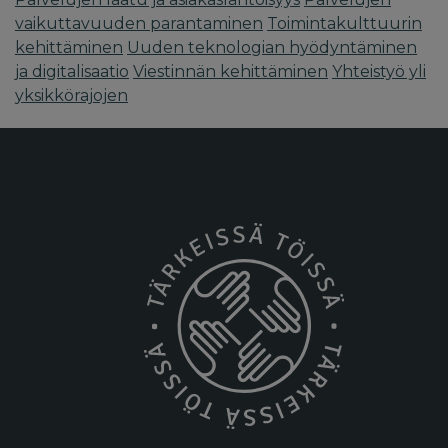
vaikuttavuuden parantaminen
Toimintakulttuurin
kehittäminen
Uuden teknologian hyödyntäminen
ja digitalisaatio
Viestinnän kehittäminen
Yhteistyö yli
yksikkörajojen