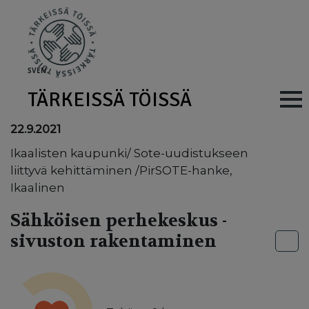
Skip to main content
SV
EN
TÄRKEISSÄ TÖISSÄ
Main navig
22.9.2021
Ikaalisten kaupunki/ Sote-uudistukseen
liittyvä kehittäminen /PirSOTE-hanke,
Ikaalinen
Sähköisen perhekeskus -
sivuston rakentaminen