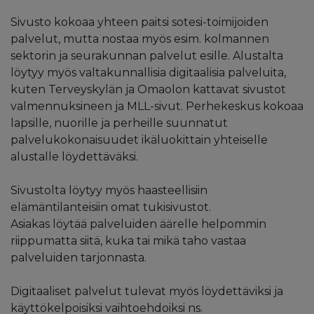
Sivusto kokoaa yhteen paitsi sotesi-toimijoiden
palvelut, mutta nostaa myös esim. kolmannen
sektorin ja seurakunnan palvelut esille. Alustalta
löytyy myös valtakunnallisia digitaalisia palveluita,
kuten Terveyskylän ja Omaolon kattavat sivustot
valmennuksineen ja MLL-sivut. Perhekeskus kokoaa
lapsille, nuorille ja perheille suunnatut
palvelukokonaisuudet ikäluokittain yhteiselle
alustalle löydettäväksi.
Sivustolta löytyy myös haasteellisiin
elämäntilanteisiin omat tukisivustot.
Asiakas löytää palveluiden äärelle helpommin
riippumatta siitä, kuka tai mikä taho vastaa
palveluiden tarjonnasta.
Digitaaliset palvelut tulevat myös löydettäviksi ja
käyttökelpoisiksi vaihtoehdoiksi ns.