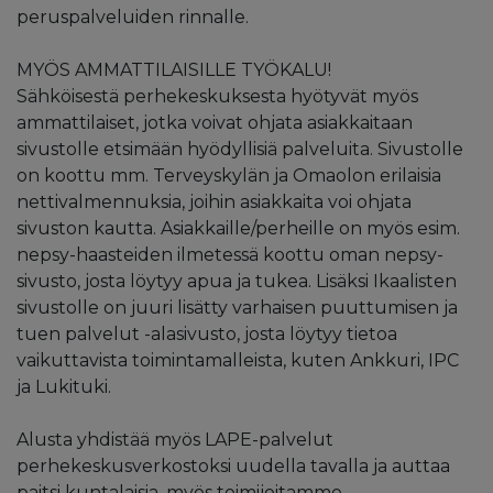
peruspalveluiden rinnalle.
MYÖS AMMATTILAISILLE TYÖKALU!
Sähköisestä perhekeskuksesta hyötyvät myös
ammattilaiset, jotka voivat ohjata asiakkaitaan
sivustolle etsimään hyödyllisiä palveluita. Sivustolle
on koottu mm. Terveyskylän ja Omaolon erilaisia
nettivalmennuksia, joihin asiakkaita voi ohjata
sivuston kautta. Asiakkaille/perheille on myös esim.
nepsy-haasteiden ilmetessä koottu oman nepsy-
sivusto, josta löytyy apua ja tukea. Lisäksi Ikaalisten
sivustolle on juuri lisätty varhaisen puuttumisen ja
tuen palvelut -alasivusto, josta löytyy tietoa
vaikuttavista toimintamalleista, kuten Ankkuri, IPC
ja Lukituki.
Alusta yhdistää myös LAPE-palvelut
perhekeskusverkostoksi uudella tavalla ja auttaa
paitsi kuntalaisia, myös toimijoitamme