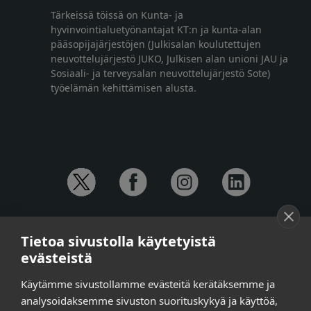
Tärkeissä töissä on Kunta- ja
hyvinvointialuetyönantajat KT:n ja kunta-alan
pääsopijajärjestöjen (Julkisalan koulutettujen
neuvottelujärjestö JUKO, Julkisen alan unioni JAU ja
Sosiaali- ja terveysalan neuvottelujärjestö Sote)
työelämän kehittämisen alusta.
YHTEYSTIEDOT
Tietoa sivustolla käytetyistä
Anna-Mari Jaanu,
kehittämispäällikkö,
evästeistä
puh. +358 50 572 4620
Henna Honkalo,
viestintäpäällikkö,
Käytämme sivustollamme evästeitä kerätäksemme ja
puh. +358 50 479 6618
analysoidaksemme sivuston suorituskykyä ja käyttöä,