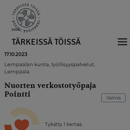
Skip to main content
SV
EN
TÄRKEISSÄ TÖISSÄ
Main navig
17.10.2023
Lempäälän kunta, työllisyyspalvelut,
Lempäälä
Nuorten verkostotyöpaja
Pointti
Valmis
Tykätty
1
kertaa.