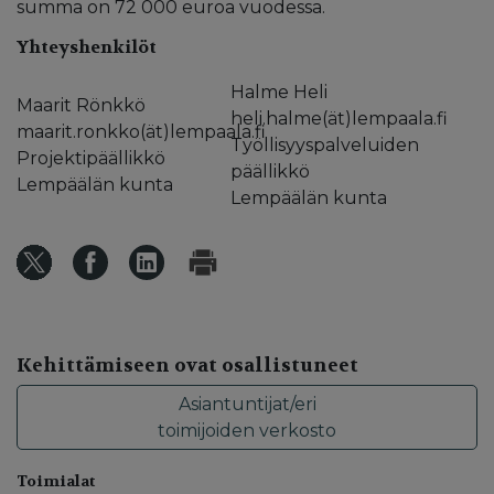
summa on 72 000 euroa vuodessa.
Yhteyshenkilöt
Halme Heli
Maarit Rönkkö
heli.halme(ät)lempaala.fi
maarit.ronkko(ät)lempaala.fi
Työllisyyspalveluiden
Projektipäällikkö
päällikkö
Lempäälän kunta
Lempäälän kunta
Kehittämiseen ovat osallistuneet
Asiantuntijat/eri
toimijoiden verkosto
Toimialat