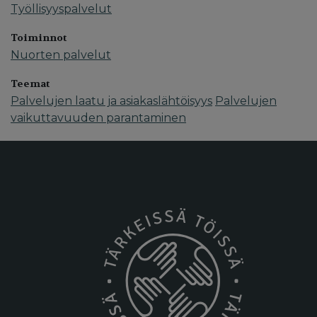
Työllisyyspalvelut
Toiminnot
Nuorten palvelut
Teemat
Palvelujen laatu ja asiakaslähtöisyys
Palvelujen
vaikuttavuuden parantaminen