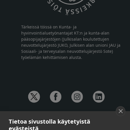
Tärkeissä töissä on Kunta- ja
hyvinvointialuetyönantajat KT:n ja kunta-alan
pääsopijajärjestöjen (Julkisalan koulutettujen
neuvottelujärjestö JUKO, Julkisen alan unioni JAU ja
Sosiaali- ja terveysalan neuvottelujärjestö Sote)
työelämän kehittämisen alusta.
YHTEYSTIEDOT
Tietoa sivustolla käytetyistä
Anna-Mari Jaanu,
kehittämispäällikkö,
evästeistä
puh. +358 50 572 4620