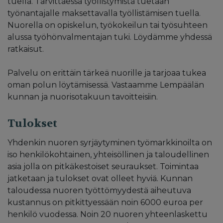
tuella. Tarvittaessa työllistymistä tuetaan
työnantajalle maksettavalla työllistämisen tuella.
Nuorella on opiskelun, työkokeilun tai työsuhteen
alussa työhönvalmentajan tuki. Löydämme yhdessä
ratkaisut.
Palvelu on erittäin tärkeä nuorille ja tarjoaa tukea
oman polun löytämisessä. Vastaamme Lempäälän
kunnan ja nuorisotakuun tavoitteisiin.
Tulokset
Yhdenkin nuoren syrjäytyminen työmarkkinoilta on
iso henkilökohtainen, yhteisöllinen ja taloudellinen
asia jolla on pitkäkestoiset seuraukset. Toimintaa
jatketaan ja tulokset ovat olleet hyviä. Kunnan
taloudessa nuoren työttömyydestä aiheutuva
kustannus on pitkittyessään noin 6000 euroa per
henkilö vuodessa. Noin 20 nuoren yhteenlaskettu