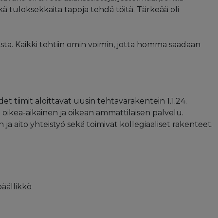
ä tuloksekkaita tapoja tehdä töitä. Tärkeää oli
ta. Kaikki tehtiin omin voimin, jotta homma saadaan
 tiimit aloittavat uusin tehtävärakentein 1.1.24.
e oikea-aikainen ja oikean ammattilaisen palvelu.
a aito yhteistyö sekä toimivat kollegiaaliset rakenteet.
päällikkö