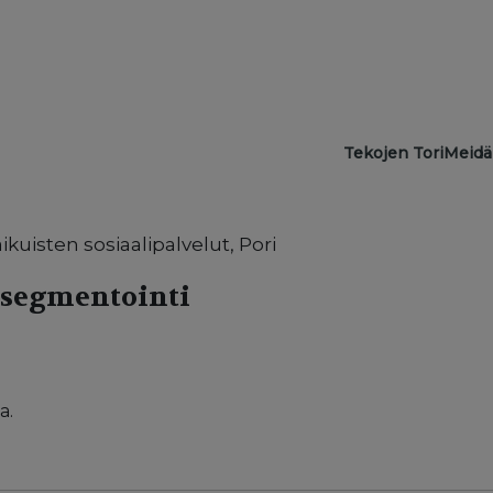
Main navigat
Tekojen Tori
Meidä
kuisten sosiaalipalvelut, Pori
 segmentointi
a.