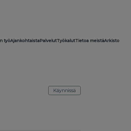
ion
n työ
Ajankohtaista
Palvelut
Työkalut
Tietoa meistä
Arkisto
Käynnissä