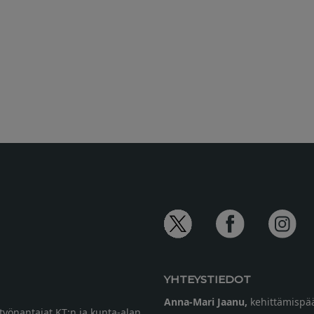
YHTEYSTIEDOT
Anna-Mari Jaanu,
kehittämispää
etyönantajat KT:n ja kunta-alan