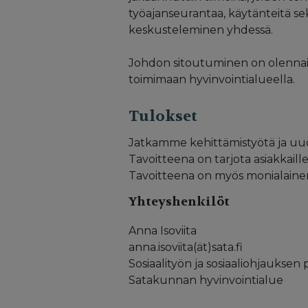
työajanseurantaa, käytänteitä sek
keskusteleminen yhdessä.
Johdon sitoutuminen on olennais
toimimaan hyvinvointialueella.
Tulokset
Jatkamme kehittämistyötä ja uudet
Tavoitteena on tarjota asiakkaill
Tavoitteena on myös monialainen j
Yhteyshenkilöt
Anna Isoviita
anna.isoviita(ät)sata.fi
Sosiaalityön ja sosiaaliohjauksen 
Satakunnan hyvinvointialue