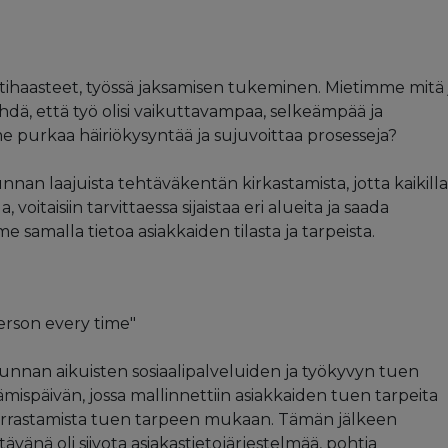
ntihaasteet, työssä jaksamisen tukeminen. Mietimme mitä 
tehdä, että työ olisi vaikuttavampaa, selkeämpää ja
 purkaa häiriökysyntää ja sujuvoittaa prosesseja?
an laajuista tehtäväkentän kirkastamista, jotta kaikilla
a, voitaisiin tarvittaessa sijaistaa eri alueita ja saada
me samalla tietoa asiakkaiden tilasta ja tarpeista.
erson every time"
unnan aikuisten sosiaalipalveluiden ja työkyvyn tuen
mispäivän, jossa mallinnettiin asiakkaiden tuen tarpeita
porrastamista tuen tarpeen mukaan. Tämän jälkeen
tävänä oli siivota asiakastietojärjestelmää, pohtia