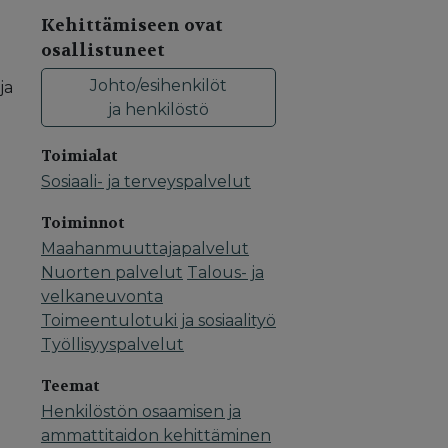
Kehittämiseen ovat
osallistuneet
Johto/esihenkilöt
ja
ja henkilöstö
Toimialat
Sosiaali- ja terveyspalvelut
Toiminnot
Maahanmuuttajapalvelut
Nuorten palvelut
Talous- ja
velkaneuvonta
Toimeentulotuki ja sosiaalityö
Työllisyyspalvelut
Teemat
Henkilöstön osaamisen ja
ammattitaidon kehittäminen