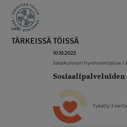
Skip to main content
SV
EN
TÄRKEISSÄ TÖISSÄ
10.10.2023
Satakunnan hyvinvointialue / ai
Sosiaalipalveluiden
Tykätty
3
kerta