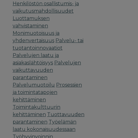
Henkilöstön osallistumis- ja
vaikutusmahdollisuudet
Luottamuksen
vahvistaminen
Monimuotoisuus ja
yhdenvertaisuus
Palvelu- tai
tuotantoinnovaatiot
Palvelujen laatu ja
asiakaslähtöisyys
Palvelujen
vaikuttavuuden
parantaminen
Palvelumuotoilu
Prosessien
ja toimintatapojen
kehittäminen
Toimintakulttuurin
kehittäminen
Tuottavuuden
parantaminen
Työelämän
laatu kokonaisuudessaan
Työhyvinvoinnin