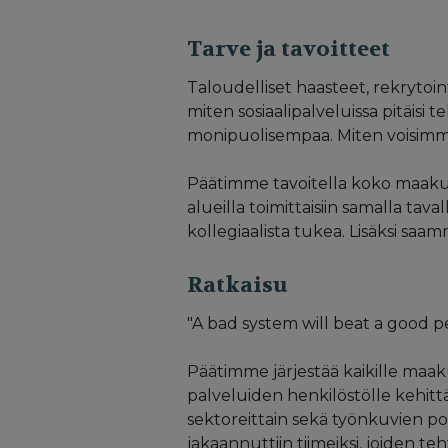
Tarve ja tavoitteet
Taloudelliset haasteet, rekrytoi
miten sosiaalipalveluissa pitäisi 
monipuolisempaa. Miten voisimme
Päätimme tavoitella koko maakunn
alueilla toimittaisiin samalla tavall
kollegiaalista tukea. Lisäksi saam
Ratkaisu
"A bad system will beat a good p
Päätimme järjestää kaikille maak
palveluiden henkilöstölle kehittä
sektoreittain sekä työnkuvien 
jakaannuttiin tiimeiksi, joiden teh