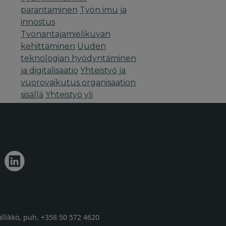
parantaminen
Työn imu ja
innostus
Työnantajamielikuvan
kehittäminen
Uuden
teknologian hyödyntäminen
ja digitalisaatio
Yhteistyö ja
vuorovaikutus organisaation
sisällä
Yhteistyö yli
yksikkörajojen
llikkö,
puh. +358 50 572 4620