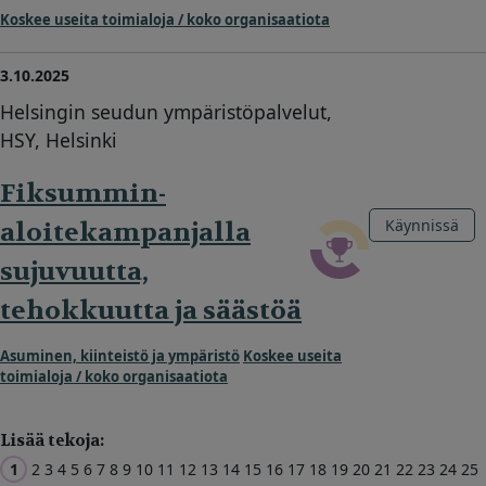
Koskee useita toimialoja / koko organisaatiota
3.10.2025
Helsingin seudun ympäristöpalvelut,
HSY, Helsinki
Fiksummin-
Käynnissä
aloitekampanjalla
sujuvuutta,
tehokkuutta ja säästöä
Asuminen, kiinteistö ja ympäristö
Koskee useita
toimialoja / koko organisaatiota
Lisää tekoja:
1
2
3
4
5
6
7
8
9
10
11
12
13
14
15
16
17
18
19
20
21
22
23
24
25