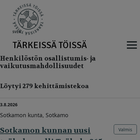
Skip to main content
SV
EN
TÄRKEISSÄ TÖISSÄ
Main navig
Henkilöstön osallistumis- ja
vaikutusmahdollisuudet
Löytyi 279 kehittämistekoa
3.8.2026
Sotkamon kunta, Sotkamo
Sotkamon kunnan uusi
Valmis