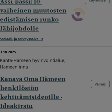
Assi-passi: 10-
Käynnissä
vaiheinen muutosten
edistämisen runko
lähijohdolle
Sosiaali- ja terveyspalvelut
3.10.2025
Kanta-Hämeen hyvinvointialue,
Hämeenlinna
Kanava Oma Hämeen
Valmis
henkilöstön
kehittämisideoille -
Ideakirstu