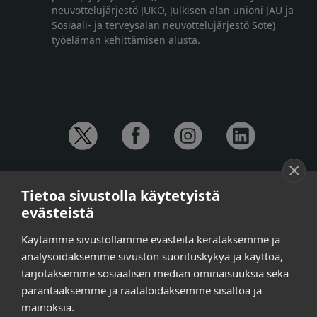
neuvottelujärjestö JUKO, Julkisen alan unioni JAU ja
Sosiaali- ja terveysalan neuvottelujärjestö Sote)
työelämän kehittämisen alusta.
YHTEYSTIEDOT
Tietoa sivustolla käytetyistä
Anna-Mari Jaanu,
kehittämispäällikkö,
evästeistä
puh. +358 50 572 4620
Henna Honkalo,
viestintäpäällikkö,
Käytämme sivustollamme evästeitä kerätäksemme ja
puh. +358 50 479 6618
analysoidaksemme sivuston suorituskykyä ja käyttöä,
Ilari Raiski,
viestintä- ja tapahtumakoordinaattori,
tarjotaksemme sosiaalisen median ominaisuuksia sekä
puh. +358 45 130 3832
parantaaksemme ja räätälöidäksemme sisältöä ja
Susanna Laasio,
sihteeri,
puh. +358 50 590 4619
mainoksia.