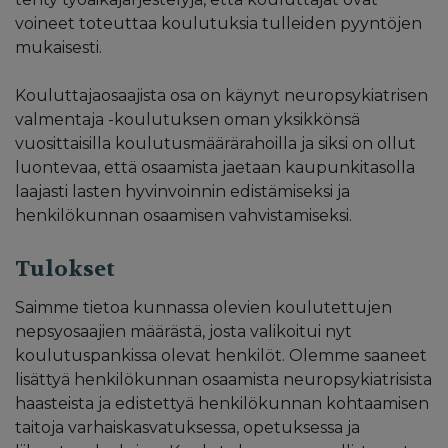
voineet toteuttaa koulutuksia tulleiden pyyntöjen
mukaisesti.
Kouluttajaosaajista osa on käynyt neuropsykiatrisen
valmentaja -koulutuksen oman yksikkönsä
vuosittaisilla koulutusmäärärahoilla ja siksi on ollut
luontevaa, että osaamista jaetaan kaupunkitasolla
laajasti lasten hyvinvoinnin edistämiseksi ja
henkilökunnan osaamisen vahvistamiseksi.
Tulokset
Saimme tietoa kunnassa olevien koulutettujen
nepsyosaajien määrästä, josta valikoitui nyt
koulutuspankissa olevat henkilöt. Olemme saaneet
lisättyä henkilökunnan osaamista neuropsykiatrisista
haasteista ja edistettyä henkilökunnan kohtaamisen
taitoja varhaiskasvatuksessa, opetuksessa ja