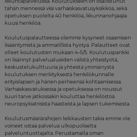
liikuntapalveluissa. Koulutukseen on osallistunut
tähän mennessä viisi varhaiskasvatusyksikköä, sekä
opetuksen puolelta 40 henkilöä, liikunnanohjaajia
kuusi henkilöä.
Koulutuspalautteessa olemme kysyneet osaamisen
lisääntymistä ja ammatillista hyötyä. Palautteet ovat
olleet koulutusten mukaan 4–5/5. Koulutuspankki
on lisännyt palvelualueiden välistä yhteistyötä,
keskustelukulttuuria ja yhteistä ymmärrystä
koulutuksen merkityksestä henkilökunnalle
erityislapsen ja hänen perheensä kohtaamisessa.
Varhaiskasvatuksessa ja opetuksessa on noussut
suuri tarve jatkossakin kouluttaa henkilöstöä
neuropsykiatrisista haasteista ja lapsen tukemisesta.
Koulutusmäärärahojen leikkausten takia emme ole
voineet ostaa palvelua ulkopuoliselta
palveluntuottajalta. Perustamalla oman