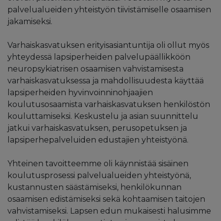
palvelualueiden yhteistyön tiivistämiselle osaamisen
jakamiseksi.
Varhaiskasvatuksen erityisasiantuntija oli ollut myös
yhteydessä lapsiperheiden palvelupäällikköön
neuropsykiatrisen osaamisen vahvistamisesta
varhaiskasvatuksessa ja mahdollisuudesta käyttää
lapsiperheiden hyvinvoinninohjaajien
koulutusosaamista varhaiskasvatuksen henkilöstön
kouluttamiseksi. Keskustelu ja asian suunnittelu
jatkui varhaiskasvatuksen, perusopetuksen ja
lapsiperhepalveluiden edustajien yhteistyönä.
Yhteinen tavoitteemme oli käynnistää sisäinen
koulutusprosessi palvelualueiden yhteistyönä,
kustannusten säästämiseksi, henkilökunnan
osaamisen edistämiseksi sekä kohtaamisen taitojen
vahvistamiseksi. Lapsen edun mukaisesti halusimme