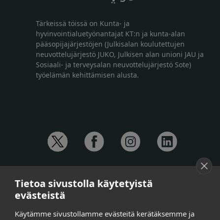
Tärkeissä töissä on Kunta- ja
hyvinvointialuetyönantajat KT:n ja kunta-alan
pääsopijajärjestöjen (Julkisalan koulutettujen
neuvottelujärjestö JUKO, Julkisen alan unioni JAU ja
Sosiaali- ja terveysalan neuvottelujärjestö Sote)
työelämän kehittämisen alusta.
YHTEYSTIEDOT
Tietoa sivustolla käytetyistä
Anna-Mari Jaanu,
kehittämispäällikkö,
evästeistä
puh. +358 50 572 4620
Henna Honkalo,
viestintäpäällikkö,
Käytämme sivustollamme evästeitä kerätäksemme ja