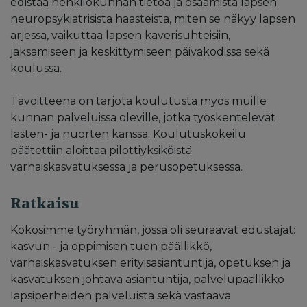
edistää henkilökunnan tietoa ja osaamista lapsen
neuropsykiatrisista haasteista, miten se näkyy lapsen
arjessa, vaikuttaa lapsen kaverisuhteisiin,
jaksamiseen ja keskittymiseen päiväkodissa sekä
koulussa.
Tavoitteena on tarjota koulutusta myös muille
kunnan palveluissa oleville, jotka työskentelevät
lasten- ja nuorten kanssa. Koulutuskokeilu
päätettiin aloittaa pilottiyksiköistä
varhaiskasvatuksessa ja perusopetuksessa.
Ratkaisu
Kokosimme työryhmän, jossa oli seuraavat edustajat:
kasvun - ja oppimisen tuen päällikkö,
varhaiskasvatuksen erityisasiantuntija, opetuksen ja
kasvatuksen johtava asiantuntija, palvelupäällikkö
lapsiperheiden palveluista sekä vastaava