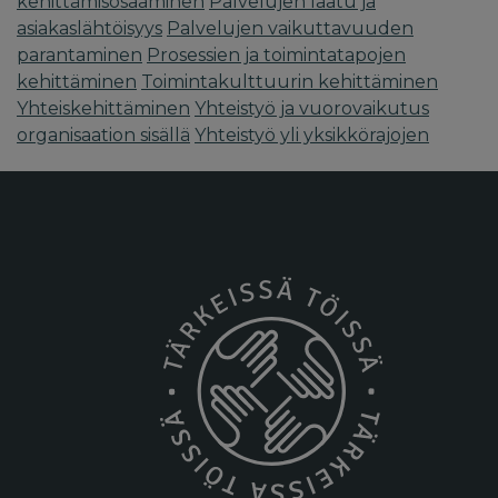
kehittämisosaaminen
Palvelujen laatu ja
asiakaslähtöisyys
Palvelujen vaikuttavuuden
parantaminen
Prosessien ja toimintatapojen
kehittäminen
Toimintakulttuurin kehittäminen
Yhteiskehittäminen
Yhteistyö ja vuorovaikutus
organisaation sisällä
Yhteistyö yli yksikkörajojen