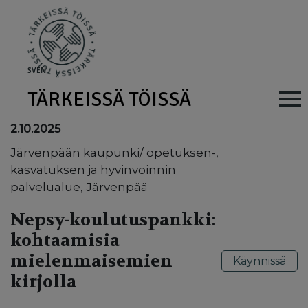
Skip to main content
SV
EN
TÄRKEISSÄ TÖISSÄ
Main navig
2.10.2025
Järvenpään kaupunki/ opetuksen-,
kasvatuksen ja hyvinvoinnin
palvelualue, Järvenpää
Nepsy-koulutuspankki:
kohtaamisia
mielenmaisemien
Käynnissä
kirjolla