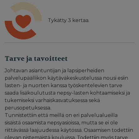
Tykätty
3
kertaa.
Tarve ja tavoitteet
Johtavan asiantuntijan ja lapsiperheiden
palvelupäällikön käytäväkeskustelussa nousi esiin
lasten- ja nuorten kanssa työskentelevien tarve
saada lisäkoulutusta nepsy-lasten kohtaamiseksi ja
tukemiseksi varhaiskasvatuksessa sekä
perusopetuksessa.
Tunnistettiin että meillä on eri palvelualueilla
sisäistä osaamista nepsyasioissa, mutta se ei ole
riittävässä laajuudessa käytössä. Osaamisen todettiin
olevan pistemäistä kouluissa. Todettiin myös tarve