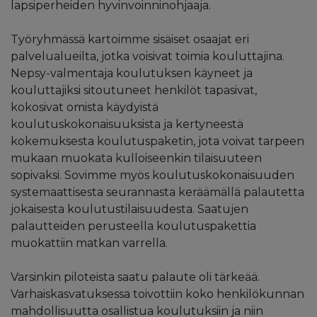
lapsiperheiden hyvinvoinninohjaaja.
Työryhmässä kartoimme sisäiset osaajat eri
palvelualueilta, jotka voisivat toimia kouluttajina.
Nepsy-valmentaja koulutuksen käyneet ja
kouluttajiksi sitoutuneet henkilöt tapasivat,
kokosivat omista käydyistä
koulutuskokonaisuuksista ja kertyneestä
kokemuksesta koulutuspaketin, jota voivat tarpeen
mukaan muokata kulloiseenkin tilaisuuteen
sopivaksi. Sovimme myös koulutuskokonaisuuden
systemaattisesta seurannasta keräämällä palautetta
jokaisesta koulutustilaisuudesta. Saatujen
palautteiden perusteella koulutuspakettia
muokattiin matkan varrella.
Varsinkin piloteista saatu palaute oli tärkeää.
Varhaiskasvatuksessa toivottiin koko henkilökunnan
mahdollisuutta osallistua koulutuksiin ja niin