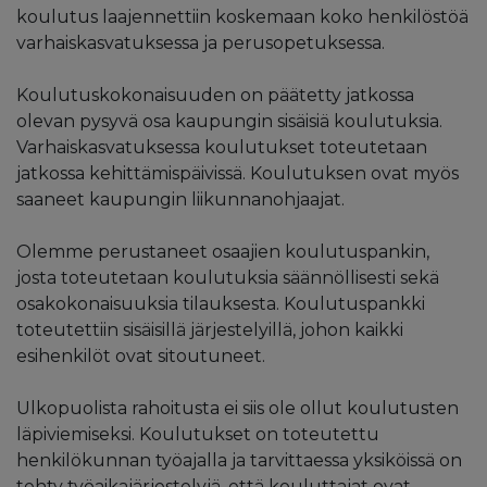
koulutus laajennettiin koskemaan koko henkilöstöä
varhaiskasvatuksessa ja perusopetuksessa.
Koulutuskokonaisuuden on päätetty jatkossa
olevan pysyvä osa kaupungin sisäisiä koulutuksia.
Varhaiskasvatuksessa koulutukset toteutetaan
jatkossa kehittämispäivissä. Koulutuksen ovat myös
saaneet kaupungin liikunnanohjaajat.
Olemme perustaneet osaajien koulutuspankin,
josta toteutetaan koulutuksia säännöllisesti sekä
osakokonaisuuksia tilauksesta. Koulutuspankki
toteutettiin sisäisillä järjestelyillä, johon kaikki
esihenkilöt ovat sitoutuneet.
Ulkopuolista rahoitusta ei siis ole ollut koulutusten
läpiviemiseksi. Koulutukset on toteutettu
henkilökunnan työajalla ja tarvittaessa yksiköissä on
tehty työaikajärjestelyjä, että kouluttajat ovat