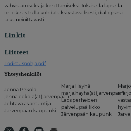
vahvistamiseksi ja kehittämiseksi. Jokaisella lapsella
on oikeus tulla kohdatuksi ystävällisesti, dialogisesti
ja kunnioittavasti.
Linkit
Liitteet
Todistuspohja.pdf
Yhteyshenkilöt
Marja Häyhä
Marj
Jenna Pekola
marja.hayha(ät)jarvenpaa.fi
marjo
jenna.pekola(ät)jarvenpaa.fi
Lapsiperheiden
vasta
Johtava asiantuntija
palvelupäällikkö
hyvin
Järvenpään kaupunki
Järvenpään kaupunki
Järv