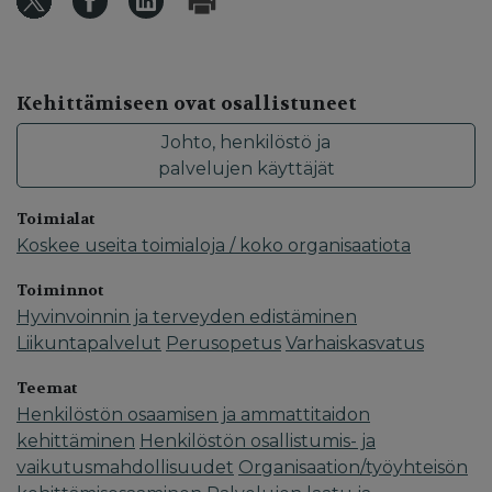
Kehittämiseen ovat osallistuneet
Johto, henkilöstö ja
palvelujen käyttäjät
Toimialat
Koskee useita toimialoja / koko organisaatiota
Toiminnot
Hyvinvoinnin ja terveyden edistäminen
Liikuntapalvelut
Perusopetus
Varhaiskasvatus
Teemat
Henkilöstön osaamisen ja ammattitaidon
kehittäminen
Henkilöstön osallistumis- ja
vaikutusmahdollisuudet
Organisaation/työyhteisön