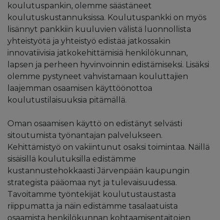
koulutuspankin, olemme säästäneet
koulutuskustannuksissa. Koulutuspankki on myös
lisännyt pankkiin kuuluvien välistä luonnollista
yhteistyötä ja yhteistyö edistää jatkossakin
innovatiivisia jatkokehittämisiä henkilökunnan,
lapsen ja perheen hyvinvoinnin edistämiseksi. Lisäksi
olemme pystyneet vahvistamaan kouluttajien
laajemman osaamisen käyttöönottoa
koulutustilaisuuksia pitämällä.
Oman osaamisen käyttö on edistänyt selvästi
sitoutumista työnantajan palvelukseen.
Kehittämistyö on vakiintunut osaksi toimintaa. Näillä
sisäisillä koulutuksilla edistämme
kustannustehokkaasti Järvenpään kaupungin
strategista pääomaa nyt ja tulevaisuudessa.
Tavoitamme työntekijät koulutustaustasta
riippumatta ja näin edistämme tasalaatuista
osaamista henkilökunnan kohtaamisentaitojen