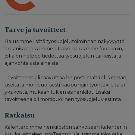
Tarve ja tavoitteet
Halusimme lisätä työsuojelutoiminnan näkyvyyttä
organisaatiossamme. LIsäksi halusimme foorumin,
jolla on helppo tiedottaa työsuojelun tärkeistä ja
ajankohtaisista aiheista.
Tavoitteena oli saavuttaa helposti mahdollisimman
useita ja monipuolisesti kaupungin työntekijöitä eri
yksiköistä, mukaan lukien esihenkilöt. Lisäksi
tavoitteena oli monipuolinen työsuojeluviestintä.
Ratkaisu
Kalenteroimme henkilöstön sähköiseen kalenteriin
kuukausittaiset InfoTeamsit. Valitsimme jokaiselle