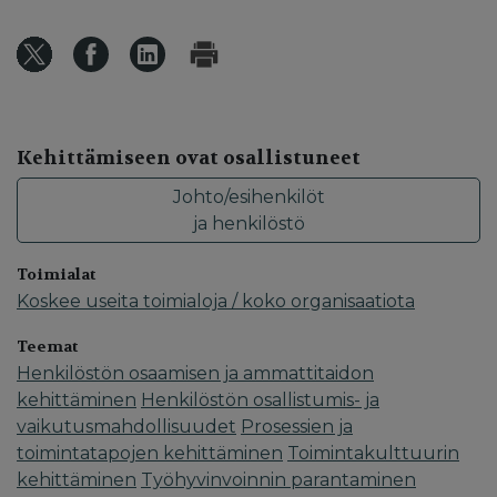
Kehittämiseen ovat osallistuneet
Johto/esihenkilöt
ja henkilöstö
Toimialat
Koskee useita toimialoja / koko organisaatiota
Teemat
Henkilöstön osaamisen ja ammattitaidon
kehittäminen
Henkilöstön osallistumis- ja
vaikutusmahdollisuudet
Prosessien ja
toimintatapojen kehittäminen
Toimintakulttuurin
kehittäminen
Työhyvinvoinnin parantaminen