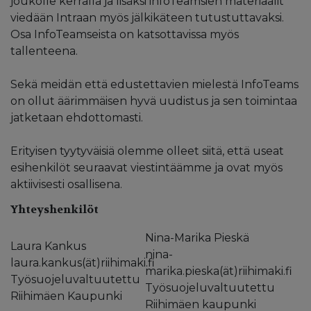
joukolle kerralla ja lisäksi infoTeamsien materiaalit
viedään Intraan myös jälkikäteen tutustuttavaksi.
Osa InfoTeamseista on katsottavissa myös
tallenteena.
Sekä meidän että edustettavien mielestä InfoTeams
on ollut äärimmäisen hyvä uudistus ja sen toimintaa
jatketaan ehdottomasti.
Erityisen tyytyväisiä olemme olleet siitä, että useat
esihenkilöt seuraavat viestintäämme ja ovat myös
aktiivisesti osallisena.
Yhteyshenkilöt
Nina-Marika Pieskä
Laura Kankus
nina-
laura.kankus(ät)riihimaki.fi
marika.pieska(ät)riihimaki.fi
Työsuojeluvaltuutettu
Työsuojeluvaltuutettu
Riihimäen Kaupunki
Riihimäen kaupunki