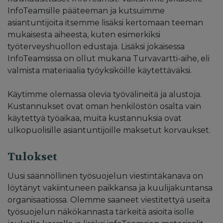
InfoTeamsille pääteeman ja kutsuimme
asiantuntijoita itsemme lisäksi kertomaan teeman
mukaisesta aiheesta, kuten esimerkiksi
työterveyshuollon edustaja. Lisäksi jokaisessa
InfoTeamsissa on ollut mukana Turvavartti-aihe, eli
valmista materiaalia työyksiköille käytettäväksi.
Käytimme olemassa olevia työvälineitä ja alustoja.
Kustannukset ovat oman henkilöstön osalta vain
käytettyä työaikaa, muita kustannuksia ovat
ulkopuolisille asiantuntijoille maksetut korvaukset.
Tulokset
Uusi säännöllinen työsuojelun viestintäkanava on
löytänyt vakiintuneen paikkansa ja kuulijakuntansa
organisaatiossa. Olemme saaneet viestitettyä useita
työsuojelun näkökannasta tärkeitä asioita isolle