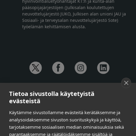
hyvinvointialuetyönantajat KT:n ja kunta-alan
pääsopijajärjestöjen (Julkisalan koulutettujen
neuvottelujärjestö JUKO, Julkisen alan unioni JAU ja
Sosiaali- ja terveysalan neuvottelujärjestö Sote)
työelämän kehittämisen alusta.
YHTEYSTIEDOT
Tietoa sivustolla käytetyistä
Anna-Mari Jaanu,
kehittämispäällikkö,
evästeistä
puh. +358 50 572 4620
Henna Honkalo,
viestintäpäällikkö,
Käytämme sivustollamme evästeitä kerätäksemme ja
puh. +358 50 479 6618
analysoidaksemme sivuston suorituskykyä ja käyttöä,
Ilari Raiski,
viestintä- ja tapahtumakoordinaattori,
tarjotaksemme sosiaalisen median ominaisuuksia sekä
puh. +358 45 130 3832
parantaaksemme ja räätälöidäksemme sisältöä ja