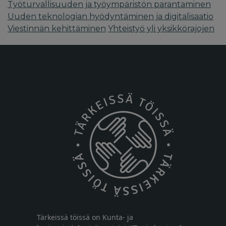
Työturvallisuuden ja työympäristön parantaminen
Uuden teknologian hyödyntäminen ja digitalisaatio
Viestinnän kehittäminen
Yhteistyö yli yksikkörajojen
Tärkeissä töissä on Kunta- ja