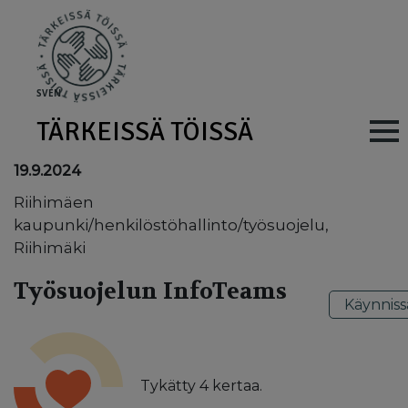
Skip to main content
SV
EN
TÄRKEISSÄ TÖISSÄ
Main navig
19.9.2024
Riihimäen
kaupunki/henkilöstöhallinto/työsuojelu,
Riihimäki
Työsuojelun InfoTeams
Käynniss
Tykätty
4
kertaa.